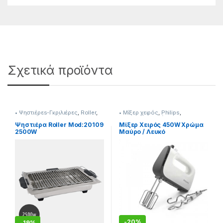
Σχετικά προϊόντα
• Ψηστιέρεs-Γκριλιέρες
,
Roller
,
• Μίξερ χειρός
,
Philips
,
Συσκευές Κουζίνας
Συσκευές Κουζίνας
Ψηστιέρα Roller Mod:20109
Μίξερ Χειρός 450W Χρώμα
2500W
Μαύρο / Λευκό
-
20%
-
19%