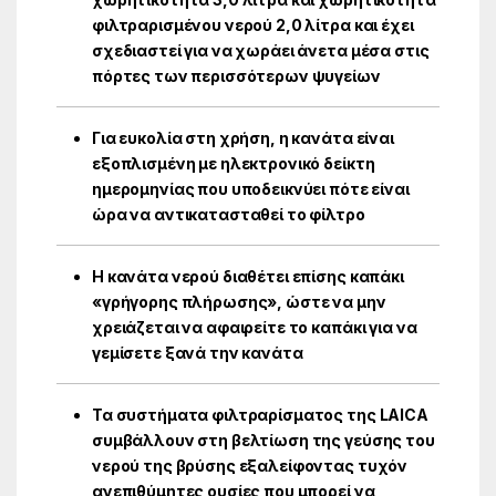
φιλτραρισμένου νερού 2,0 λίτρα και έχει
σχεδιαστεί για να χωράει άνετα μέσα στις
πόρτες των περισσότερων ψυγείων
Για ευκολία στη χρήση, η κανάτα είναι
εξοπλισμένη με ηλεκτρονικό δείκτη
ημερομηνίας που υποδεικνύει πότε είναι
ώρα να αντικατασταθεί το φίλτρο
Η κανάτα νερού διαθέτει επίσης καπάκι
«γρήγορης πλήρωσης», ώστε να μην
χρειάζεται να αφαιρείτε το καπάκι για να
γεμίσετε ξανά την κανάτα
Τα συστήματα φιλτραρίσματος της LAICA
συμβάλλουν στη βελτίωση της γεύσης του
νερού της βρύσης εξαλείφοντας τυχόν
ανεπιθύμητες ουσίες που μπορεί να