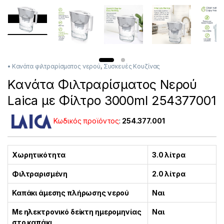
• Κανάτα φιλτραρίσματος νερού
,
Συσκευές Κουζίνας
Κανάτα Φιλτραρίσματος Νερού
Laica με Φίλτρο 3000ml 254377001
Κωδικός προϊόντος
:
254.377.001
Χωρητικότητα
3.0 λίτρα
Φιλτραρισμένη
2.0 λίτρα
Καπάκι άμεσης πλήρωσης νερού
Ναι
Με ηλεκτρονικό δείκτη ημερομηνίας
Ναι
στο καπάκι