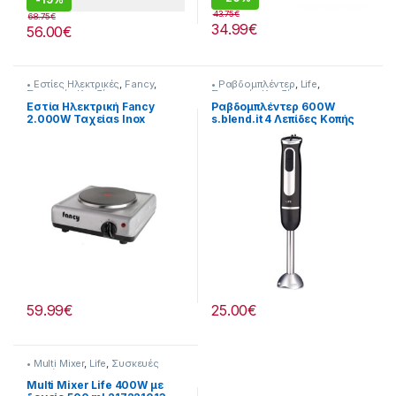
43.75
€
68.75
€
34.99
€
56.00
€
• Εστίες Ηλεκτρικές
,
Fancy
,
• Ραβδομπλέντερ
,
Life
,
Συσκευές Κουζίνας
Συσκευές Κουζίνας
Εστία Ηλεκτρική Fancy
Ραβδομπλέντερ 600W
2.000W Ταχείαs Inox
s.blend.it 4 Λεπίδες Κοπής
[255324109]
217221017
59.99
€
25.00
€
• Multi Mixer
,
Life
,
Συσκευές
Κουζίνας
Multi Mixer Life 400W με