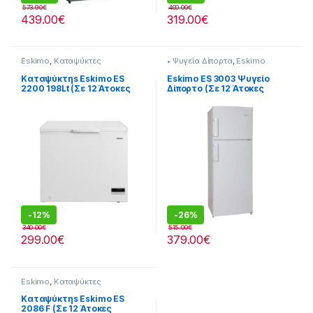
573.90
€
400.00
€
439.00
€
319.00
€
Eskimo
,
Καταψύκτες
• Ψυγεία Δίπορτα
,
Eskimo
Καταψύκτηs Eskimo ES
Eskimo ES 3003 Ψυγείο
2200 198Lt (Σε 12 Άτοκες
Δίπορτο (Σε 12 Άτοκες
Δόσειs)
Δόσειs)
-
12%
-
26%
340.00
€
515.00
€
299.00
€
379.00
€
Eskimo
,
Καταψύκτες
Καταψύκτηs Eskimo ES
2086 F (Σε 12 Άτοκες