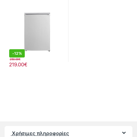
Δόσειs)
-
12%
250.00
€
219.00
€
Χρήσιμες πληροφορίες