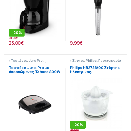
-
20%
31.25
€
25.00
€
9.99
€
• Τοστιέρεs
,
Juro Pro
,
• Στίφτεs
,
Philips
,
Προετοιμασία
Προετοιμασία Πρωινού
Πρωινού
Τοστιέρα Juro-Pro με
Philips HR2738/00 Στίφτηs
Αποσπώμενες Πλάκες 800W
Ηλεκτρικός.
Μαύρη 209.115.002
-
20%
30.00
€