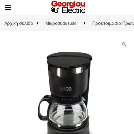
Skip to navigation
Skip to content
Αρχική σελίδα
Μικροσυσκευές
Προετοιμασία Πρωι