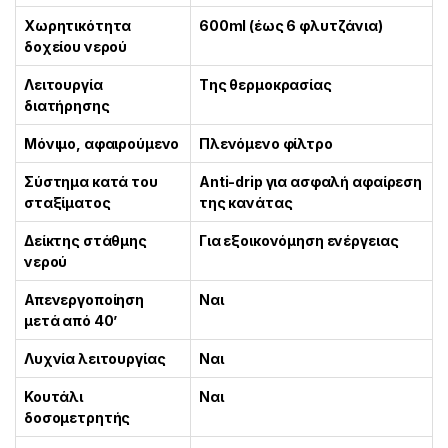
Χωρητικότητα
600ml (έως 6 φλυτζάνια)
δοχείου νερού
Λειτουργία
Tης θερμοκρασίας
διατήρησης
Μόνιμο, αφαιρούμενο
Πλενόμενο φίλτρο
Σύστημα κατά του
Anti-drip για ασφαλή αφαίρεση
σταξίματος
της κανάτας
Δείκτης στάθμης
Για εξοικονόμηση ενέργειας
νερού
Απενεργοποίηση
Ναι
μετά από 40’
Λυχνία λειτουργίας
Ναι
Κουτάλι
Ναι
δοσομετρητής