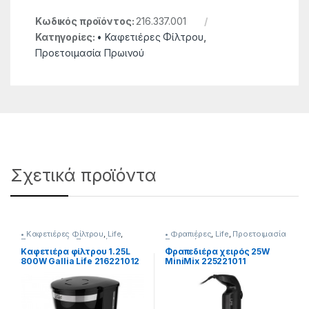
Κωδικός προϊόντος:
216.337.001
Κατηγορίες:
• Καφετιέρες Φίλτρου
,
Προετοιμασία Πρωινού
Σχετικά προϊόντα
• Καφετιέρες Φίλτρου
,
Life
,
• Φραπιέρες
,
Life
,
Προετοιμασία
Προετοιμασία Πρωινού
Πρωινού
Καφετιέρα φίλτρου 1.25L
Φραπεδιέρα χειρός 25W
800W Gallia Life 216221012
MiniMix 225221011