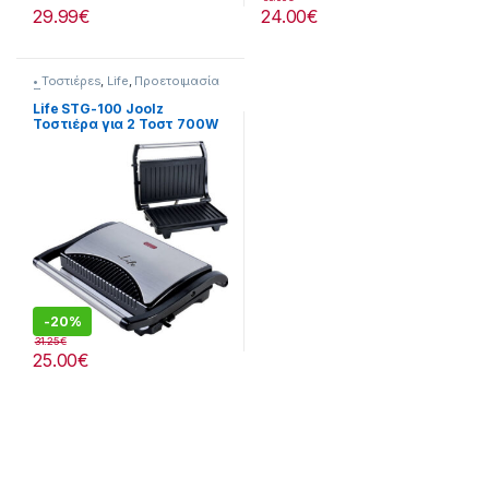
29.99
€
24.00
€
• Τοστιέρεs
,
Life
,
Προετοιμασία
Πρωινού
Life STG-100 Joolz
Τοστιέρα για 2 Τοστ 700W
Inox
-
20%
31.25
€
25.00
€