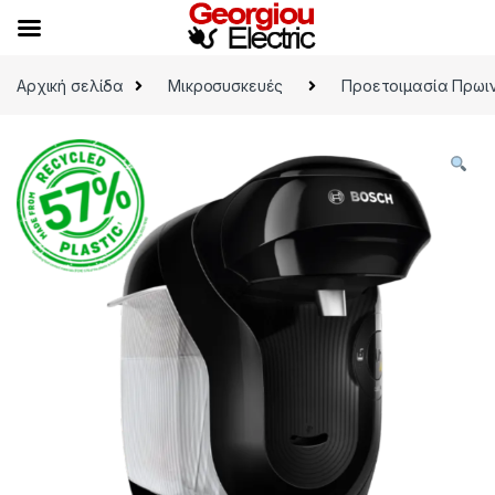
Skip to navigation
Skip to content
Αρχική σελίδα
Μικροσυσκευές
Προετοιμασία Πρωι