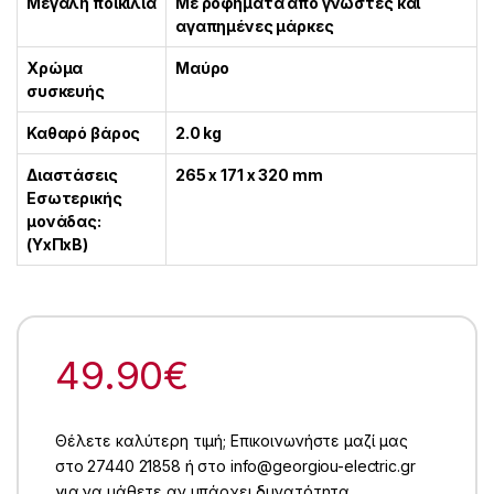
Μεγάλη ποικιλία
Με ροφήματα από γνωστές και
αγαπημένες μάρκες
Χρώμα
Μαύρο
συσκευής
Καθαρό βάρος
2.0 kg
Διαστάσεις
265 x 171 x 320 mm
Εσωτερικής
μονάδας:
(ΥxΠxΒ)
49.90
€
Θέλετε καλύτερη τιμή; Επικοινωνήστε μαζί μας
στο 27440 21858 ή στο info@georgiou-electric.gr
για να μάθετε αν υπάρχει δυνατότητα.