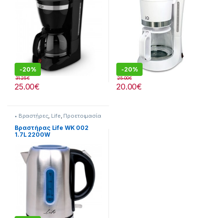
-
20%
-
20%
31.25
€
25.00
€
25.00
€
20.00
€
• Βραστήρες
,
Life
,
Προετοιμασία
Πρωινού
Βραστήρας Life WK 002
1.7L 2200W