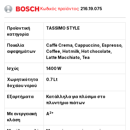
Κωδικός προϊόντος
:
216.19.075
Προϊοντική
TASSIMO STYLE
κατηγορία
Ποικιλία
Caffè Crema, Cappuccino, Espresso,
αφεψημάτων
Coffee, Hot milk, Hot chocolate,
Latte Macchiato, Tea
Ισχύς
1400 W
Χωρητικότητα
0.7 Lt
δοχείου νερού
Εξαρτήματα
Κατάλληλα για πλύσιμο στο
πλυντήριο πιάτων
2+
Με ενεργειακή
Α
κλάση