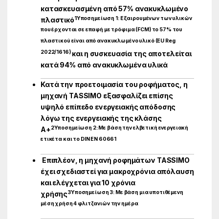
κατασκευασμένη από 57% ανακυκλωμένο
1
Υποσημείωση 1: Εξαιρουμένων των υλικών
πλαστικό
που έρχονται σε επαφή με τρόφιμα (FCM) το 57% του
πλαστικού είναι από ανακυκλωμένο υλικό (EU Reg
2022/1616)
και η συσκευασία της αποτελείται
κατά 94% από ανακυκλωμένα υλικά
Κατά την προετοιμασία του ροφήματος, η
μηχανή TASSIMO εξασφαλίζει επίσης
υψηλό επίπεδο ενεργειακής απόδοσης
λόγω της ενεργειακής της κλάσης
2
Υποσημείωση 2: Με βάση την ελβετική ενεργειακή
Α+
ετικέτα και το DIN EN 60661
Επιπλέον, η μηχανή ροφημάτων TASSIMO
έχει σχεδιαστεί για μακροχρόνια απόλαυση
και ελέγχεται για 10 χρόνια
3
Υποσημείωση 3: Με βάση μια υποτιθέμενη
χρήσης
μέση χρήση 4 φλιτζανιών την ημέρα