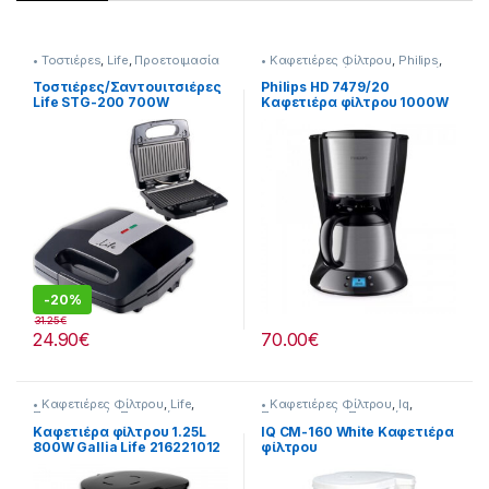
• Τοστιέρεs
,
Life
,
Προετοιμασία
• Καφετιέρες Φίλτρου
,
Philips
,
Πρωινού
Μικροσυσκευές
,
Προετοιμασία
Πρωινού
Τοστιέρες/Σαντουιτσιέρες
Philips HD 7479/20
Life STG-200 700W
Καφετιέρα φίλτρου 1000W
1,2L
-
20%
31.25
€
24.90
€
70.00
€
• Καφετιέρες Φίλτρου
,
Life
,
• Καφετιέρες Φίλτρου
,
Iq
,
Προετοιμασία Πρωινού
Προετοιμασία Πρωινού
Καφετιέρα φίλτρου 1.25L
IQ CM-160 White Καφετιέρα
800W Gallia Life 216221012
φίλτρου