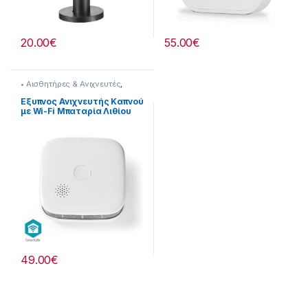
20.00
€
55.00
€
• Αισθητήρες & Ανιχνευτές
,
Security
Εξυπνος Ανιχνευτής Καπνού
με Wi-Fi Μπαταρία Λιθίου
και Συναγερμό 85 dB
[339221007]
49.00
€