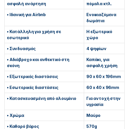
ασφαλή ανάρτηση
πόμολα κτλ.
• Ιδανική για Airbnb
Ενοικιαζόμενα
δωμάτια
• Κατάλληλη για χρήση σε
Η εξωτερικό
εσωτερικό
χώρο
• Συνδυασμός
4 ψηφίων
• Αδιάβροχο και ανθεκτικό στη
Καπάκι, για
σκόνη
ασφαλή χρήση
• Εξωτερικές διαστάσεις
90 x 60 x 196mm
• Εσωτερικές διαστάσεις
60 x 40 x 96mm
• Κατασκευασμένη από αλουμίνιο
Για αντοχή στην
υγρασία
• Χρώμα
Μαύρο
• Καθαρό βάρος
570g