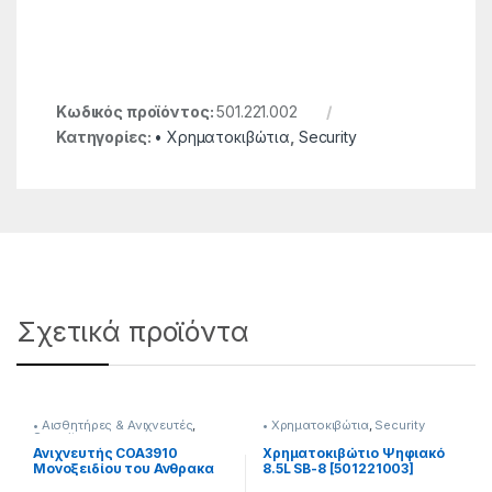
Κωδικός προϊόντος:
501.221.002
Κατηγορίες:
• Χρηματοκιβώτια
,
Security
Σχετικά προϊόντα
• Αισθητήρες & Ανιχνευτές
,
• Χρηματοκιβώτια
,
Security
Security
Ανιχνευτής COA3910
Χρηματοκιβώτιο Ψηφιακό
Μονοξειδίου του Ανθρακα
8.5L SB-8 [501221003]
με Ψηφιακή Οθόνη Ηχητικό