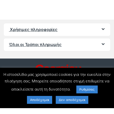
Χρήσιμες πληροφορίες
Όλοι οι Τρόποι πληρωμής
Η ιστοσελίδα μας χρησιμοποιεί cookies για την ευκολία στην
πλοήγηση σας. Μπορείτε οποιαδήποτε στιγμή επιθυμείτε να
αποκλείσετε αυτή τη δυνατότητα.
Ρυθμίσεις
Έχετε ερωτήσεις ? Καλέστε
μας!
Αποδέχομαι
Δεν αποδέχομαι
(+30) 27440 21858