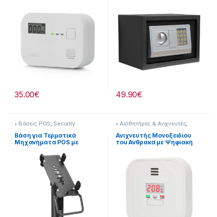
Συναγερμό 85dB
[339221010]
35.00
€
49.90
€
• Βάσεις POS
,
Security
• Αισθητήρες & Ανιχνευτές
,
Security
Βάση για Τερματικά
Ανιχνευτής Μονοξειδίου
Μηχανήματα POS με
του Ανθρακα με Ψηφιακή
Ρύθμιση Κλίσης και
Οθόνη Ηχητικό Συναγερμό
Οριζόντια Περιστροφή
85dB [339221012]
[502221001]