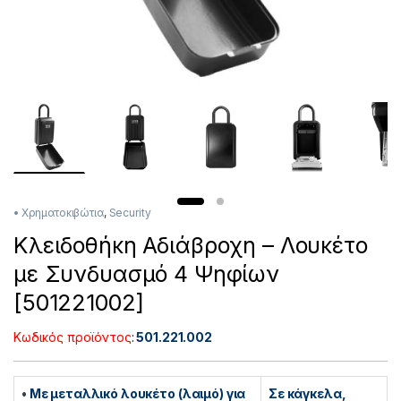
• Χρηματοκιβώτια
,
Security
Κλειδοθήκη Αδιάβροχη – Λουκέτο
με Συνδυασμό 4 Ψηφίων
[501221002]
Κωδικός προϊόντος
:
501.221.002
•
Με μεταλλικό λουκέτο (λαιμό) για
Σε κάγκελα,