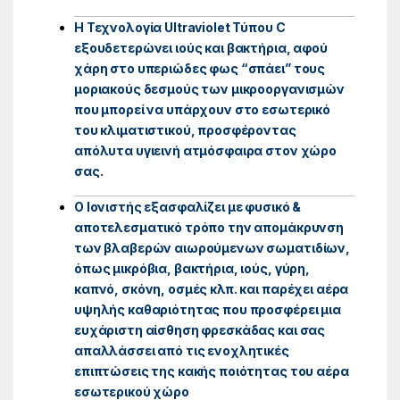
Η Τεχνολογία Ultraviolet Τύπου C
εξουδετερώνει ιούς και βακτήρια, αφού
χάρη στο υπεριώδες φως “σπάει” τους
μοριακούς δεσμούς των μικροοργανισμών
που μπορεί να υπάρχουν στο εσωτερικό
του κλιματιστικού, προσφέροντας
απόλυτα υγιεινή ατμόσφαιρα στον χώρο
σας.
Ο Ιονιστής εξασφαλίζει με φυσικό &
αποτελεσματικό τρόπο την απομάκρυνση
των βλαβερών αιωρούμενων σωματιδίων,
όπως μικρόβια, βακτήρια, ιούς, γύρη,
καπνό, σκόνη, οσμές κλπ. και παρέχει αέρα
υψηλής καθαριότητας που προσφέρει μια
ευχάριστη αίσθηση φρεσκάδας και σας
απαλλάσσει από τις ενοχλητικές
επιπτώσεις της κακής ποιότητας του αέρα
εσωτερικού χώρο