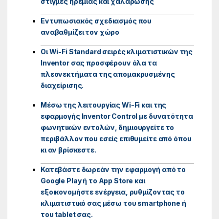
στιγμές ηρεμίας και χαλάρωσης
Εντυπωσιακός σχεδιασμός που
αναβαθμίζει τον χώρο
Οι Wi-Fi Standard σειρές κλιματιστικών της
Inventor σας προσφέρουν όλα τα
πλεονεκτήματα της απομακρυσμένης
διαχείρισης.
Μέσω της λειτουργίας Wi-Fi και της
εφαρμογής Inventor Control με δυνατότητα
φωνητικών εντολών, δημιουργείτε το
περιβάλλον που εσείς επιθυμείτε από όπου
κι αν βρίσκεστε.
Κατεβάστε δωρεάν την εφαρμογή από το
Google Play ή το App Store και
εξοικονομήστε ενέργεια, ρυθμίζοντας το
κλιματιστικό σας μέσω του smartphone ή
του tablet σας.