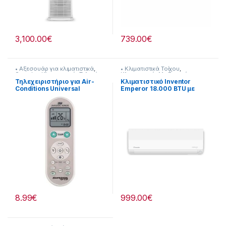
3,100.00
€
739.00
€
• Αξεσουάρ για κλιματιστικά
,
• Κλιματιστικά Τοίχου
,
SuperIor
,
Κλιματιστικά
,
Τηλεχ/
Κλιματιστικά
,
Με Εγκατάσταση
στήρια για A/C
Τηλεχειριστήριο για Air-
Κλιματιστικό Inventor
Conditions Universal
Emperor 18.000 BTU με
322221041
Ιονιστή και Wi-Fi
[290264167]
8.99
€
999.00
€