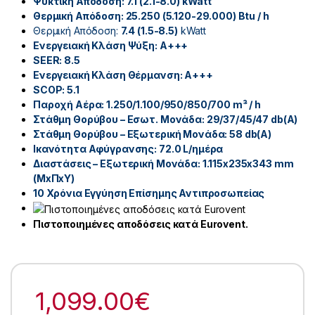
Ψυκτική Απόδοση: 7.1 (2.1-8.0)
kWatt
Θερμική Απόδοση: 25.250 (5.120-29.000)
Btu / h
Θερμική Απόδοση:
7.4 (1.5-8.5)
kWatt
Ενεργειακή Κλάση Ψύξη: A+++
SEER: 8.5
Ενεργειακή Κλάση Θέρμανση: A+++
SCOP: 5.1
Παροχή Αέρα: 1.250/1.100/950/850/700
m³ / h
Στάθμη Θορύβου – Εσωτ. Μονάδα: 29/37/45/47
db(A)
Στάθμη Θορύβου – Εξωτερική Μονάδα: 58
db(A)
Ικανότητα Αφύγρανσης: 72.0
L/ημέρα
Διαστάσεις – Εξωτερική Μονάδα: 1.115x235x343
mm
(MxΠxY)
10 Χρόνια Εγγύηση Επίσημης Αντιπροσωπείας
Πιστοποιημένες αποδόσεις κατά Eurovent.
1,099.00
€