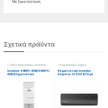
Με Εγκατάσταση
Σχετικά προϊόντα
• Tύπου Ντουλάπας
,
Inventor
,
• Κλιματιστικά Τοίχου
,
Κλιματιστικά
Κλιματιστικά
,
Με Εγκατάσταση
Inventor V4MFI-66B/V4MF0-
Κλιματιστικό Inventor
66B Κλιματιστικό
Emperor 12.000 BTU με
Ντουλάπα (Σε 12 άτοκες
Ιονιστή και Wi-Fi
δόσεις)
[290264173]