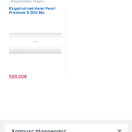
• Κλιματιστικά Τοίχου
,
Κλιματιστικά
,
Με Εγκατάσταση
Κλιματιστικό Haier Pearl
Premium 9.000 Btu
290384005
599.00
€
Χρήσιμες πληροφορίες