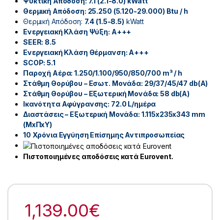
Ψυκτική Απόδοση: 7.1 (2.1-8.0)
kWatt
Θερμική Απόδοση: 25.250 (5.120-29.000)
Btu / h
Θερμική Απόδοση:
7.4 (1.5-8.5)
kWatt
Ενεργειακή Κλάση Ψύξη: A+++
SEER: 8.5
Ενεργειακή Κλάση Θέρμανση: A+++
SCOP: 5.1
Παροχή Αέρα: 1.250/1.100/950/850/700
m³ / h
Στάθμη Θορύβου – Εσωτ. Μονάδα: 29/37/45/47
db(A)
Στάθμη Θορύβου – Εξωτερική Μονάδα: 58
db(A)
Ικανότητα Αφύγρανσης: 72.0
L/ημέρα
Διαστάσεις – Εξωτερική Μονάδα: 1.115x235x343
mm
(MxΠxY)
10 Χρόνια Εγγύηση Επίσημης Αντιπροσωπείας
Πιστοποιημένες αποδόσεις κατά Eurovent.
1,139.00
€