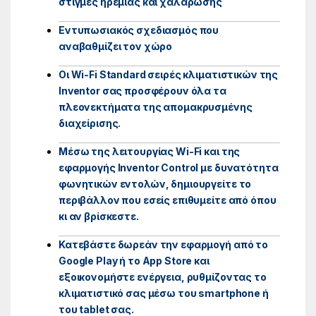
στιγμές ηρεμίας και χαλάρωσης
Εντυπωσιακός σχεδιασμός που
αναβαθμίζει τον χώρο
Οι Wi-Fi Standard σειρές κλιματιστικών της
Inventor σας προσφέρουν όλα τα
πλεονεκτήματα της απομακρυσμένης
διαχείρισης.
Μέσω της λειτουργίας Wi-Fi και της
εφαρμογής Inventor Control με δυνατότητα
φωνητικών εντολών, δημιουργείτε το
περιβάλλον που εσείς επιθυμείτε από όπου
κι αν βρίσκεστε.
Κατεβάστε δωρεάν την εφαρμογή από το
Google Play ή το App Store και
εξοικονομήστε ενέργεια, ρυθμίζοντας το
κλιματιστικό σας μέσω του smartphone ή
του tablet σας.