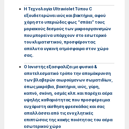
Η Τεχνολογία Ultraviolet Τύπου C
εξουδετερώνει ιούς και βακτήρια, αφού
χάρη στο υπεριώδες φως “σπάει” τους
μοριακούς δεσμούς των μικροοργανισμών
που μπορεί να υπάρχουν στο εσωτερικό
του κλιματιστικού, προσφέροντας
απόλυτα υγιεινή ατμόσφαιρα στον χώρο
σας.
Ο Ιονιστής εξασφαλίζει με φυσικό &
αποτελεσματικό τρόπο την απομάκρυνση
των βλαβερών αιωρούμενων σωματιδίων,
όπως μικρόβια, βακτήρια, ιούς, γύρη,
καπνό, σκόνη, οσμές κλπ. και παρέχει αέρα
υψηλής καθαριότητας που προσφέρει μια
ευχάριστη αίσθηση φρεσκάδας και σας
απαλλάσσει από τις ενοχλητικές
επιπτώσεις της κακής ποιότητας του αέρα
εσωτερικού χώρο