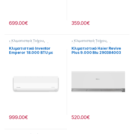
699.00
€
359.00
€
• Κλιματιστικά Τοίχου
,
• Κλιματιστικά Τοίχου
,
Κλιματιστικά
,
Με Εγκατάσταση
Κλιματιστικά
,
Με Εγκατάσταση
Κλιματιστικό Inventor
Κλιματιστικό Haier Revive
Emperor 18.000 BTU με
Plus 9.000 Btu 290384003
Ιονιστή και Wi-Fi
[290264167]
999.00
€
520.00
€