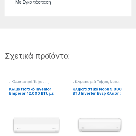
Με Εγκατάσταση
Σχετικά προϊόντα
• Κλιματιστικά Τοίχου
,
• Κλιματιστικά Τοίχου
,
Nobu
,
Κλιματιστικά
,
Με Εγκατάσταση
Κλιματισμός & Θέρμανση
,
Κλιματιστικά
,
Προσφορές
Κλιματιστικό Inventor
Κλιματιστικό Nobu 9.000
Emperor 12.000 BTU με
BTU Inverter Ενερ Κλάση:
Ιονιστή και Wi-Fi
A++/Α+++ 290264323
[290264165]