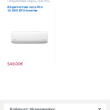
• Κλιματιστικά Τοίχου
,
Juro Pro
,
Κλιματιστικά
,
Με Εγκατάσταση
Κλιματιστικό Juro-Pro
12.000 BTU Inverter
290115014 Με
Εγκατάσταση*
549.00
€
Χρήσιμες πληροφορίες