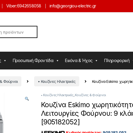
Viber:
6942658058
info@georgiou-electric.gr
ς
Προσωπική Φροντίδα
Εικόνα & Ήχος
Πληροφορική
 & Φούρνοι
• Κουζίνες Ηλεκτρικές
Κουζίνα Eskimo χωρητικ
• Κουζίνες Ηλεκτρικές
,
Κουζίνες & Φούρνοι
Κουζίνα Eskimo χωρητικότητ
Λειτουργίες Φούρνου: 9 κλά
[905182052]
Κωδικός προϊόντος
:
905.182.052