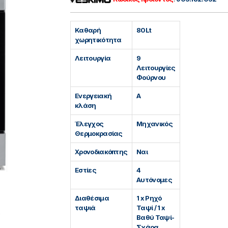
Καθαρή
80Lt
χωρητικότητα
Λειτουργία
9
Λειτουργίες
Φούρνου
Ενεργειακή
A
κλάση
Έλεγχος
Μηχανικός
Θερμοκρασίας
Χρονοδιακόπτης
Ναι
Εστίες
4
Αυτόνομες
Διαθέσιμα
1 x Ρηχό
ταψιά
Ταψί / 1 x
Βαθύ Ταψί-
Σχάρα