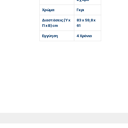
Χρώμα
Γκρι
Διαστάσεις (Υ x
83 x 59,8 x
Π x Β) cm
61
Εγγύηση
4 Χρόνια