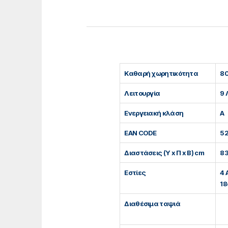
Καθαρή χωρητικότητα
80
Λειτουργία
9 
Ενεργειακή κλάση
A
EAN CODE
5
Διαστάσεις (Υ x Π x Β) cm
83
Εστίες
4 
18
Διαθέσιμα ταψιά