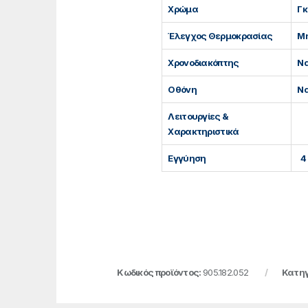
Χρώμα
Γκ
Έλεγχος Θερμοκρασίας
Μ
Χρονοδιακόπτης
Να
Οθόνη
Να
Λειτουργίες &
Χαρακτηριστικά
Εγγύηση
Κωδικός προϊόντος:
905.182.052
Κατηγ