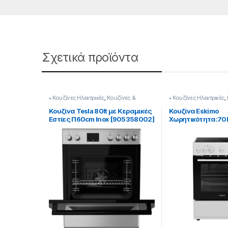
Σχετικά προϊόντα
• Κουζίνες Ηλεκτρικές
,
Κουζίνες &
• Κουζίνες Ηλεκτρικές
,
Φούρνοι
Φούρνοι
Κουζίνα Tesla 80lt με Κεραμικές
Κουζίνα Eskimo
Εστίες Π60cm Inox [905358002]
Χωρητικότητα:70
9:Λειτουργίες Kα
Ατμό [905182057]