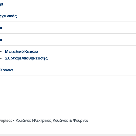
ρι
ηχανικός
ι
ι
Μεταλικό Καπάκι
Συρτάρι Αποθήκευσης
4 Χρόνια
ορίες:
• Κουζίνες Ηλεκτρικές
,
Κουζίνες & Φούρνοι