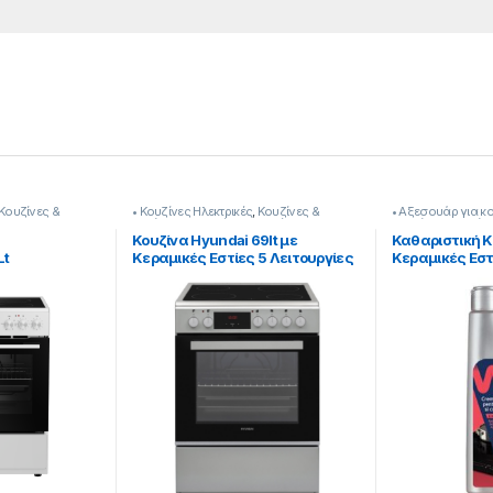
Κουζίνες &
• Κουζίνες Ηλεκτρικές
,
Κουζίνες &
• Αξεσουάρ για κ
Φούρνοι
,
Οικιακέs Συσκευέs
Κουζίνες & Φούρ
Κουζίνα Hyundai 69lt με
Καθαριστική Κ
Lt
Κεραμικές Εστίες 5 Λειτουργίες
Κεραμικές Εστ
θαρισμός με
Κλάση Α [905381006]
139216023