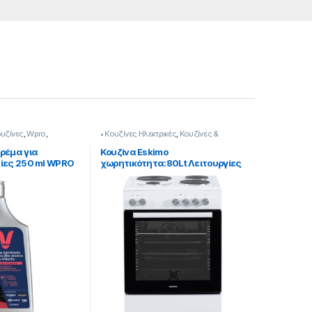
ουζίνες
,
Wpro
,
• Κουζίνες Ηλεκτρικές
,
Κουζίνες &
νοι
Φούρνοι
ρέμα για
Κουζίνα Eskimo
ίες 250 ml WPRO
χωρητικότητα:80Lt Λειτουργίες
Φούρνου: 7 κλάση: A
[905182053]