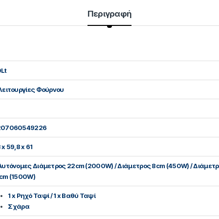
Περιγραφή
Lt
Λειτουργίες Φούρνου
207060549226
 x 59,8 x 61
Αυτόνομες Διάμετρος 22cm (2000W) / Διάμετρος 8cm (450W) / Διάμετρ
cm (1500W)
1 x Ρηχό Ταψί / 1 x Βαθύ Ταψί
Σχάρα