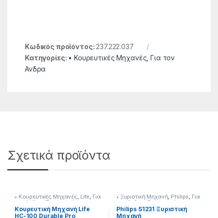
Κωδικός προϊόντος:
237.222.037
Κατηγορίες:
• Κουρευτικές Μηχανές
,
Για τον
Ανδρα
Σχετικά προϊόντα
• Κουρευτικές Μηχανές
,
Life
,
Για
• Ξυριστική Μηχανή
,
Philips
,
Για
τον Ανδρα
,
Προσωπική
τον Ανδρα
,
Προσωπική
Φροντίδα
Φροντίδα
Κουρευτική Μηχανή Life
Philips S1231 Ξυριστική
HC-100 Durable Pro
Μηχανή