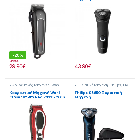
(Επαναφορτιζόμενη)
-
20%
37.50
€
29.90
€
43.90
€
• Κουρευτικές Μηχανές
,
Wahl
,
• Ξυριστική Μηχανή
,
Philips
,
Για
Για τον Ανδρα
τον Ανδρα
,
Προσωπική
Φροντίδα
Κουρευτική Μηχανή Wahl
Philips S6650 Ξυριστική
Closecut Pro Red 79111-2016
Μηχανή
(30312)
(Επαναφορτιζόμενη)