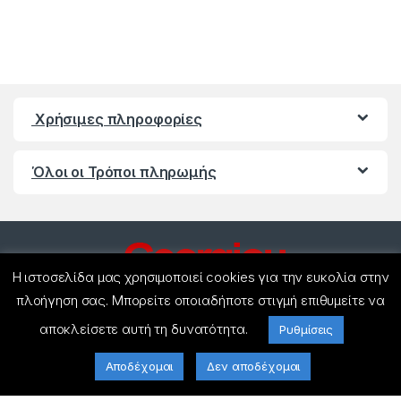
Χρήσιμες πληροφορίες
Όλοι οι Τρόποι πληρωμής
Η ιστοσελίδα μας χρησιμοποιεί cookies για την ευκολία στην
πλοήγηση σας. Μπορείτε οποιαδήποτε στιγμή επιθυμείτε να
αποκλείσετε αυτή τη δυνατότητα.
Ρυθμίσεις
Έχετε ερωτήσεις ? Καλέστε
μας!
Αποδέχομαι
Δεν αποδέχομαι
(+30) 27440 21858