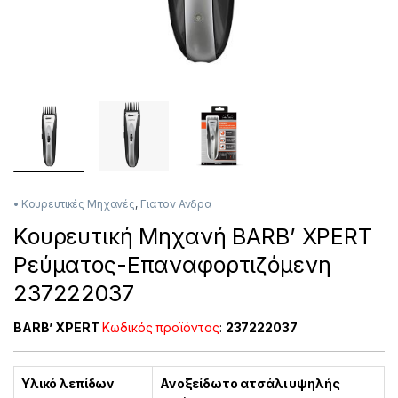
• Κουρευτικές Μηχανές
,
Για τον Ανδρα
Κουρευτική Μηχανή BARB’ XPERT
Ρεύματος-Επαναφορτιζόμενη
237222037
BARB’ XPERT
Κωδικός προϊόντος
:
237222037
Υλικό λεπίδων
Ανοξείδωτο ατσάλι υψηλής