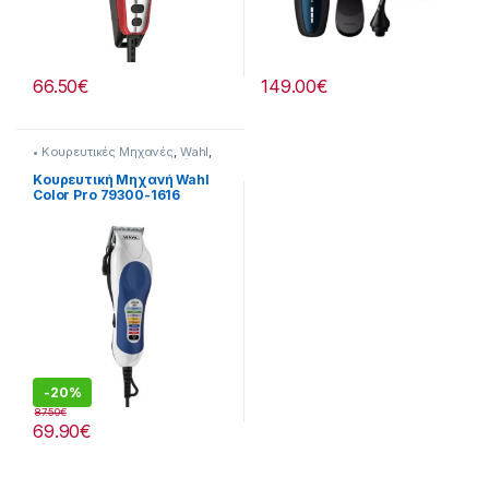
66.50
€
149.00
€
• Κουρευτικές Μηχανές
,
Wahl
,
Για τον Ανδρα
,
Προσωπική
Φροντίδα
Κουρευτική Μηχανή Wahl
Color Pro 79300-1616
(30016)
-
20%
87.50
€
69.90
€