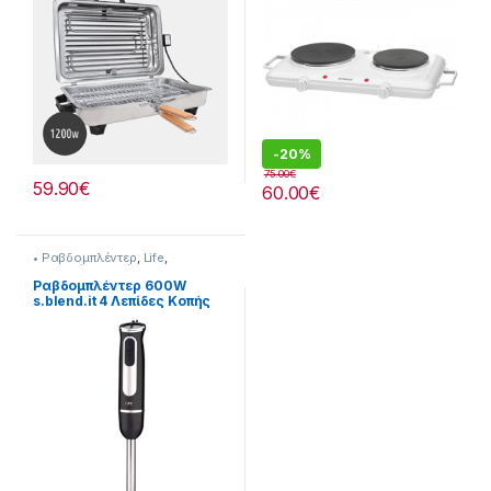
-
20%
75.00
€
59.90
€
60.00
€
• Ραβδομπλέντερ
,
Life
,
Συσκευές Κουζίνας
Ραβδομπλέντερ 600W
s.blend.it 4 Λεπίδες Κοπής
217221017