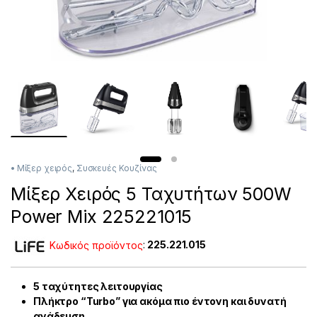
• Μίξερ χειρός
,
Συσκευές Κουζίνας
Μίξερ Χειρός 5 Ταχυτήτων 500W
Power Mix 225221015
Κωδικός προϊόντος
:
225.221.015
5 ταχύτητες λειτουργίας
Πλήκτρο “Turbo” για ακόμα πιο έντονη και δυνατή
ανάδευση