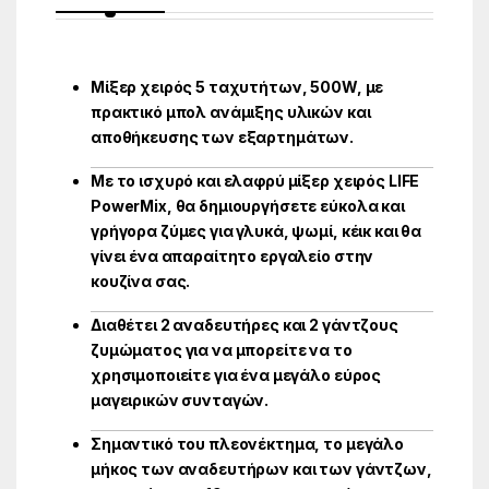
Μίξερ χειρός 5 ταχυτήτων, 500W, με
πρακτικό μπολ ανάμιξης υλικών και
αποθήκευσης των εξαρτημάτων.
Με το ισχυρό και ελαφρύ μίξερ χειρός LIFE
PowerMix, θα δημιουργήσετε εύκολα και
γρήγορα ζύμες για γλυκά, ψωμί, κέικ και θα
γίνει ένα απαραίτητο εργαλείο στην
κουζίνα σας.
Διαθέτει 2 αναδευτήρες και 2 γάντζους
ζυμώματος για να μπορείτε να το
χρησιμοποιείτε για ένα μεγάλο εύρος
μαγειρικών συνταγών.
Σημαντικό του πλεονέκτημα, το μεγάλο
μήκος των αναδευτήρων και των γάντζων,