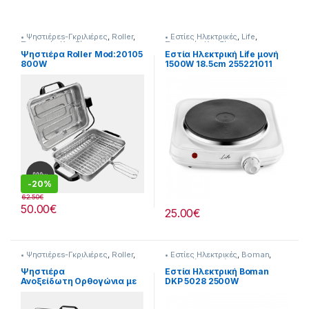
• Ψηστιέρεs-Γκριλιέρες
,
Roller
,
• Εστίες Ηλεκτρικές
,
Life
,
Συσκευές Κουζίνας
Συσκευές Κουζίνας
Ψηστιέρα Roller Mod:20105
Εστία Ηλεκτρική Life μονή
800W
1500W 18.5cm 255221011
-
20%
62.50
€
50.00
€
25.00
€
• Ψηστιέρεs-Γκριλιέρες
,
Roller
,
• Εστίες Ηλεκτρικές
,
Boman
,
Συσκευές Κουζίνας
Συσκευές Κουζίνας
Ψηστιέρα
Εστία Ηλεκτρική Boman
Ανοξείδωτη Ορθογώνια με
DKP 5028 2500W
Καπάκι Roler 1200W
[20832004]