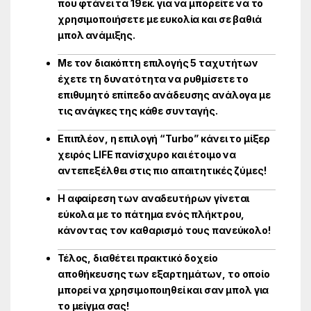
που φτάνει τα 19εκ. για να μπορείτε να το
χρησιμοποιήσετε με ευκολία και σε βαθιά
μπολ ανάμιξης.
Με τον διακόπτη επιλογής 5 ταχυτήτων
έχετε τη δυνατότητα να ρυθμίσετε το
επιθυμητό επίπεδο ανάδευσης ανάλογα με
τις ανάγκες της κάθε συνταγής.
Επιπλέον, η επιλογή “Turbo” κάνει το μίξερ
χειρός LIFE πανίσχυρο και έτοιμο να
αντεπεξέλθει στις πιο απαιτητικές ζύμες!
Η αφαίρεση των αναδευτήρων γίνεται
εύκολα με το πάτημα ενός πλήκτρου,
κάνοντας τον καθαρισμό τους πανεύκολο!
Τέλος, διαθέτει πρακτικό δοχείο
αποθήκευσης των εξαρτημάτων, το οποίο
μπορεί να χρησιμοποιηθεί και σαν μπολ για
το μείγμα σας!