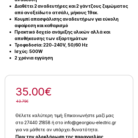
Διαθέτει 2 αναδευτήρες και 2 γάντζους ζυμώματος
από ανοξείδωτο ατσάλι, μήκους 19εκ.
Κουμπί απασφάλισης αναδευτήρων για εύκολη
αφαίρεση και καθαρισμό
Πρακτικό δοχείο ανάμιξης υλικών αλλά και
αποθήκευσης των εξαρτημάτων
Τροφοδοσία: 220-240V, 50/60 Hz
Ισχύς: 500W
2 χρόνια εγγύηση
35.00
€
43.75
€
Θέλετε καλύτερη τιμή; Επικοινωνήστε μαζί μας
στο 27440 21858 ή στο info@georgiou-electric.gr
για να μάθετε αν υπάρχει δυνατότητα.
Πριν την ολοκλήρωση της παραγγελίας