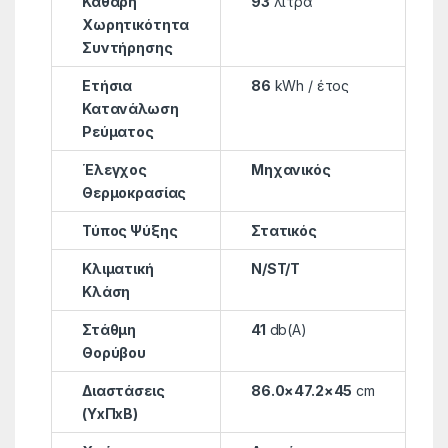
Καθαρή
93
λίτρα
Χωρητικότητα
Συντήρησης
Ετήσια
86
kWh / έτος
Κατανάλωση
Ρεύµατος
Έλεγχος
Μηχανικός
Θερμοκρασίας
Τύπος Ψύξης
Στατικός
Κλιµατική
N/ST/T
Κλάση
Στάθμη
41
db(A)
Θορύβου
Διαστάσεις
86.0×47.2×45
cm
(ΥxΠxΒ)