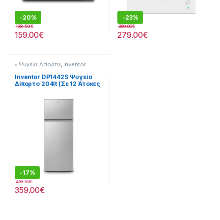
-
20%
-
23%
198.59
€
360.00
€
159.00
€
279.00
€
• Ψυγεία Δίπορτα
,
Inventor
Inventor DP1442S Ψυγείο
Δίπορτο 204lt (Σε 12 Άτοκες
Δόσειs)
-
17%
433.50
€
359.00
€