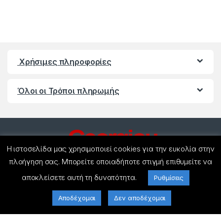
Χρήσιμες πληροφορίες
Όλοι οι Τρόποι πληρωμής
Η ιστοσελίδα μας χρησιμοποιεί cookies για την ευκολία στην
πλοήγηση σας. Μπορείτε οποιαδήποτε στιγμή επιθυμείτε να
αποκλείσετε αυτή τη δυνατότητα.
Ρυθμίσεις
Έχετε ερωτήσεις ? Καλέστε
μας!
Αποδέχομαι
Δεν αποδέχομαι
(+30) 27440 21858