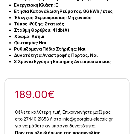
Ενεργειακή Κλάση: E
Ετήσια Κατανάλωση Ρεύµατος: 86
kWh / έτος
Έλεγχος Θερμοκρασίας: Μηχανικός
Τύπος Ψύξης: Στατικός
Στάθμη Θορύβου: 41
db(A)
Χρώμα: Ασημί
Φωτισμός: Ναι
Ρυθμιζόμενα Πόδια Στήριξης: Ναι
Δυνατότητα Αναστροφής Πόρτας: Ναι
3 Χρόνια Εγγύηση Επίσημης Αντιπροσωπείας
189.00
€
Θέλετε καλύτερη τιμή; Επικοινωνήστε μαζί μας
στο 27440 21858 ή στο info@georgiou-electric.gr
για να μάθετε αν υπάρχει δυνατότητα.
Πριν την ολοκλήρωση της παραγγελίας