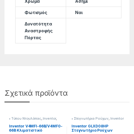
Χρώμα
Ασημί
Φωτισμός
Ναι
Δυνατότητα
Αναστροφής
Πόρτας
Σχετικά προϊόντα
• Tύπου Ντουλάπας
,
Inventor
,
• Στεγνωτήρια Ρούχων
,
Inventor
Κλιματιστικά
Inventor V4MFI-66B/V4MF0-
Inventor GLXD08HP
66B Κλιματιστικό
Στεγνωτήριο Ρούχων