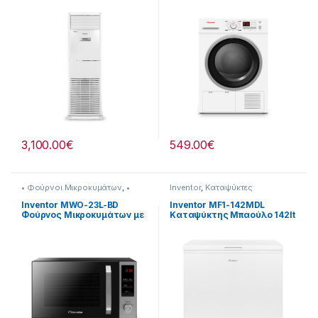
Ντουλάπα (Σε 12 άτοκες
δόσεις)
3,100.00
€
549.00
€
• Φούρνοι Μικροκυμάτων
,
•
Inventor
,
Καταψύκτες
Χωρiς Grill
,
Inventor
Inventor MWO-23L-BD
Inventor MF1-142MDL
Φούρνος Μικροκυμάτων με
Καταψύκτης Μπαούλο 142lt
Grill 23lt
-Έως 12 άτοκες δόσειs