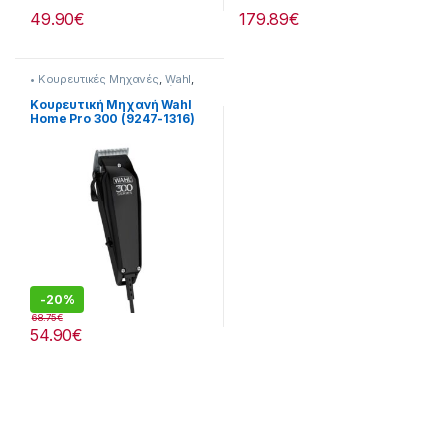
49.90
€
179.89
€
• Κουρευτικές Μηχανές
,
Wahl
,
Για τον Ανδρα
,
Προσωπική
Φροντίδα
Κουρευτική Μηχανή Wahl
Home Pro 300 (9247-1316)
-
20%
68.75
€
54.90
€