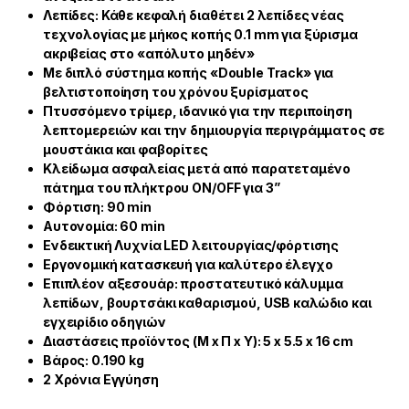
Λεπίδες: Κάθε κεφαλή διαθέτει 2 λεπίδες νέας
τεχνολογίας με μήκος κοπής 0.1 mm για ξύρισμα
ακριβείας στο «απόλυτο μηδέν»
Με διπλό σύστημα κοπής «Double Track» για
βελτιστοποίηση του χρόνου ξυρίσματος
Πτυσσόμενο τρίμερ, ιδανικό για την περιποίηση
λεπτομερειών και την δημιουργία περιγράμματος σε
μουστάκια και φαβορίτες
Κλείδωμα ασφαλείας μετά από παρατεταμένο
πάτημα του πλήκτρου ON/OFF για 3”
Φόρτιση: 90 min
Αυτονομία: 60 min
Ενδεικτική Λυχνία LED λειτουργίας/φόρτισης
Εργονομική κατασκευή για καλύτερο έλεγχο
Επιπλέον αξεσουάρ: προστατευτικό κάλυμμα
λεπίδων, βουρτσάκι καθαρισμού, USB καλώδιο και
εγχειρίδιο οδηγιών
Διαστάσεις προϊόντος (Μ x Π x Υ): 5 x 5.5 x 16 cm
Βάρος: 0.190 kg
2 Χρόνια Εγγύηση