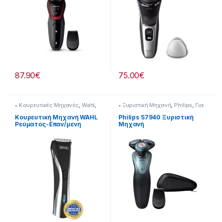
87.90
€
75.00
€
• Κουρευτικές Μηχανές
,
Wahl
,
• Ξυριστική Μηχανή
,
Philips
,
Για
Για τον Ανδρα
,
Προσωπική
τον Ανδρα
,
Προσωπική
Φροντίδα
Φροντίδα
Κουρευτική Μηχανή WAHL
Philips S7940 Ξυριστική
Ρεύματος-Επαν/μενη
Μηχανή
237222015
(Επαναφορτιζόμενη)