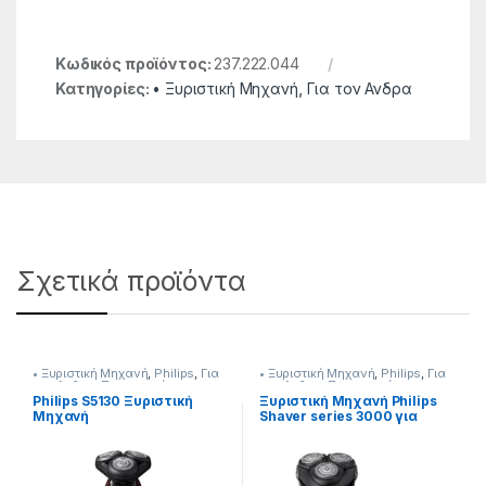
Κωδικός προϊόντος:
237.222.044
Κατηγορίες:
• Ξυριστική Μηχανή
,
Για τον Ανδρα
Σχετικά προϊόντα
• Ξυριστική Μηχανή
,
Philips
,
Για
• Ξυριστική Μηχανή
,
Philips
,
Για
τον Ανδρα
,
Προσωπική
τον Ανδρα
,
Προσωπική
Φροντίδα
Φροντίδα
Philips S5130 Ξυριστική
Ξυριστική Μηχανή Philips
Μηχανή
Shaver series 3000 για
(Επαναφορτιζόμενη)
Υγρό και Στεγνό Ξύρισμα
237362005