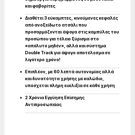
και φαβορίτες
Διαθέτει 3 εύκαμπτες, κινούμενες κεφαλές
από ανοξείδωτο ατσάλι που
προσαρμόζονται άψογα στις καμπύλες του
προσώπου για τέλειο ξύρισμα στο
«απόλυτο μηδέν», αλλά και σύστημα
Double Track για άψογο αποτέλεσμα σε
λιγότερο χρόνο!
Επιπλέον, με 60 λεπτά αυτονομίας αλλά
και δυνατότητα χρήσης με καλώδιο,
υπόσχεται πλήρη ευελιξία σε κάθε χρήση
2 Χρόνια Εγγύηση Επίσημης
Αντιπροσωπείας