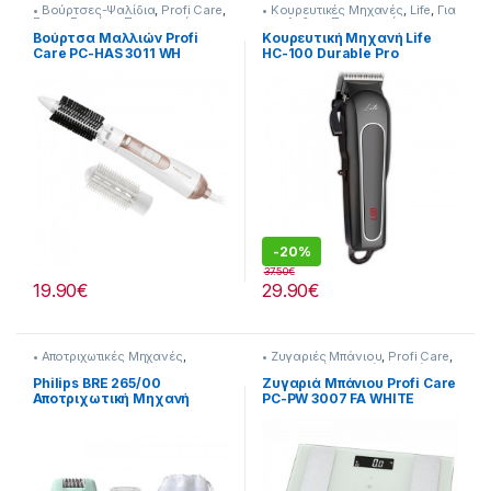
• Βούρτσες-Ψαλίδια
,
Profi Care
,
• Κουρευτικές Μηχανές
,
Life
,
Για
Για τη Γυναίκα
,
Προσωπική
τον Ανδρα
,
Προσωπική
Φροντίδα
Φροντίδα
Βούρτσα Μαλλιών Profi
Κουρευτική Μηχανή Life
Care PC-HAS 3011 WH
HC-100 Durable Pro
-
20%
37.50
€
19.90
€
29.90
€
• Αποτριχωτικές Μηχανές
,
• Ζυγαριές Μπάνιου
,
Profi Care
,
Philips
,
Για τη Γυναίκα
,
Προσωπική Φροντίδα
,
Υγεία-
Προσωπική Φροντίδα
Ευεξία
Philips BRE 265/00
Ζυγαριά Μπάνιου Profi Care
Αποτριχωτική Μηχανή
PC-PW 3007 FA WHITE