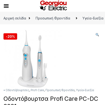
Skip to navigation
Skip to content
Αρχική σελίδα
Προσωπική Φροντίδα
Υγεία-Ευεξία
-
20%
• Οδοντόβουρτσες
,
Profi Care
,
Προσωπική Φροντίδα
,
Υγεία-Ευεξία
Οδοντόβουρτσα Profi Care PC-DC