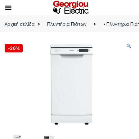
Skip to navigation
Skip to content
Αρχική σελίδα
Πλυντήρια Πιάτων
• Πλυντήρια Πιά
-
26%