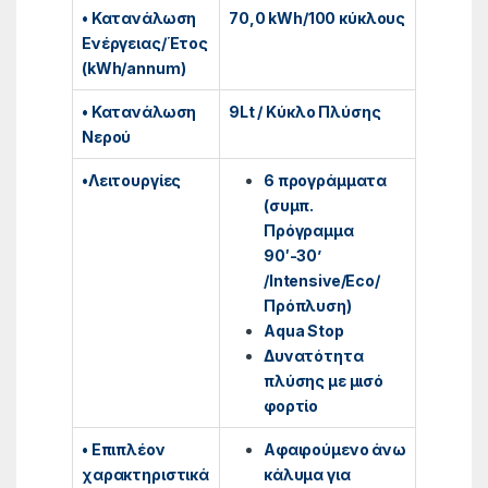
• Κατανάλωση
70,0 kWh/100 κύκλους
Ενέργειας/Έτος
(kWh/annum)
• Κατανάλωση
9Lt / Κύκλο Πλύσης
Νερού
•Λειτουργίες
6 προγράμματα
(συμπ.
Πρόγραμμα
90′-30’
/Intensive/Eco/
Πρόπλυση)
Aqua Stop
Δυνατότητα
πλύσης με μισό
φορτίο
• Επιπλέον
Αφαιρούμενο άνω
χαρακτηριστικά
κάλυμα για