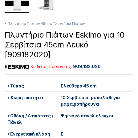
• Πλυντήρια Πιάτων 45cm
,
Πλυντήρια Πιάτων
Πλυντήριο Πιάτων Eskimo για 10
Σερβίτσια 45cm Λευκό
[909182020]
Κωδικός προϊόντος
:
909.182.020
• Τύπος
Ελεύθερο 45 cm
• Χωρητικότητα
10 Σερβίτσια, με καλάθι για
μαχαιροπήρουνα
• Οθόνη / Διακόπτες /
Ψηφιακό πάνελ ελέγχου
Πάνελ
• Ενεργειακή κλάση
E