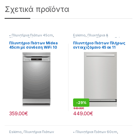
Σχετικά προϊόντα
• Πλυντήρια Πιάτων 45cm
,
Eskimo
,
Πλυντήρια &
Πλυντήρια Πιάτων
Στεγνωτήρια
,
Πλυντήρια Πιάτων
Πλυντήριο Πιάτων Midea
Πλυντήριο Πιάτων Πλήρως
45cm με σύνδεση WiFi 10
εντοιχιζόμενο 45 εκ 11
Σερβίτσια [909182035]
Σερβίτσια 6 Προγράμματα
909182007
-
29%
630.00
€
359.00
€
449.00
€
Eskimo
,
Πλυντήρια Πιάτων
• Πλυντήρια Πιάτων 60cm
,
Πλυντήρια Πιάτων