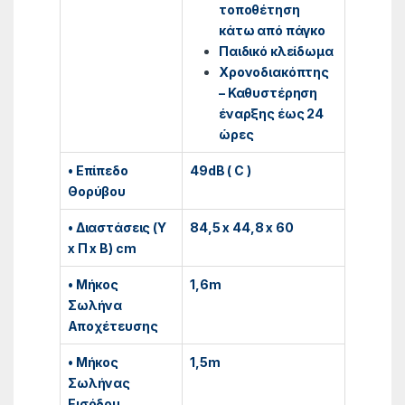
τοποθέτηση
κάτω από πάγκο
Παιδικό κλείδωμα
Χρονοδιακόπτης
– Καθυστέρηση
έναρξης έως 24
ώρες
• Επίπεδο
49dB ( C )
Θορύβου
• Διαστάσεις (Υ
84,5 x 44,8 x 60
x Π x Β) cm
• Μήκος
1,6m
Σωλήνα
Αποχέτευσης
• Μήκος
1,5m
Σωλήνας
Εισόδου