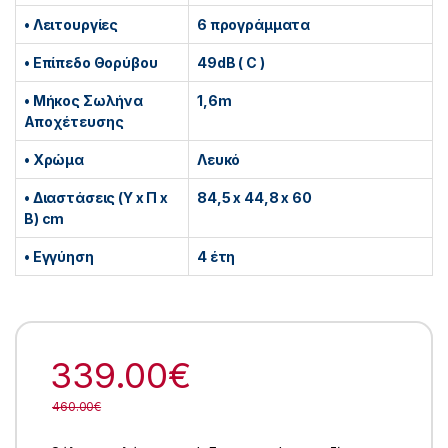
• Λειτουργίες
6 προγράμματα
• Επίπεδο Θορύβου
49dB ( C )
• Μήκος Σωλήνα
1,6m
Αποχέτευσης
• Χρώμα
Λευκό
• Διαστάσεις (Υ x Π x
84,5 x 44,8 x 60
Β) cm
• Εγγύηση
4 έτη
339.00
€
460.00
€