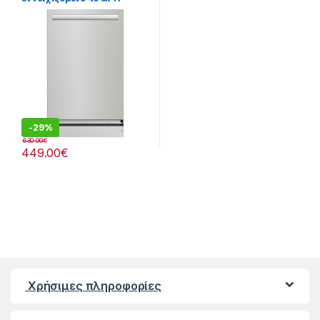
Σερβίτσια 6 Προγράμματα
909182007
-
29%
630.00
€
449.00
€
Χρήσιμες πληροφορίες