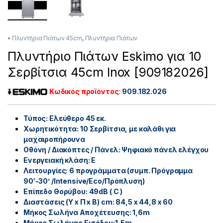
• Πλυντήρια Πιάτων 45cm
,
Πλυντήρια Πιάτων
Πλυντήριο Πιάτων Eskimo για 10
Σερβίτσια 45cm Inox [909182026]
Κωδικός προϊόντος
:
909.182.026
Τύπος: Ελεύθερο 45 εκ.
Χωρητικότητα: 10 Σερβίτσια, με καλάθι για
μαχαιροπήρουνα
Οθόνη / Διακόπτες / Πάνελ: Ψηφιακό πάνελ ελέγχου
Ενεργειακή κλάση: E
Λειτουργίες: 6 προγράμματα (συμπ. Πρόγραμμα
90′-30’ /Intensive/Eco/Πρόπλυση)
Επίπεδο Θορύβου: 49dB ( C )
Διαστάσεις (Υ x Π x Β) cm: 84,5 x 44,8 x 60
Μήκος Σωλήνα Αποχέτευσης: 1,6m
Μήκος Σωλήνας Εισόδου:1,5m