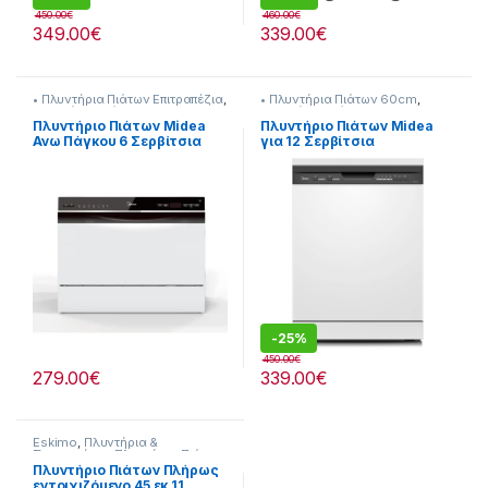
450.00
€
460.00
€
349.00
€
339.00
€
• Πλυντήρια Πιάτων Επιτραπέζια
,
• Πλυντήρια Πιάτων 60cm
,
Πλυντήρια Πιάτων
Πλυντήρια Πιάτων
Πλυντήριο Πιάτων Midea
Πλυντήριο Πιάτων Midea
Ανω Πάγκου 6 Σερβίτσια
για 12 Σερβίτσια
Σύνδεση WiFi [909182036]
Π59.8xY84.5εκ. Λευκό
[909182012]
-
25%
450.00
€
279.00
€
339.00
€
Eskimo
,
Πλυντήρια &
Στεγνωτήρια
,
Πλυντήρια Πιάτων
Πλυντήριο Πιάτων Πλήρως
εντοιχιζόμενο 45 εκ 11