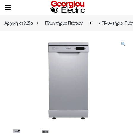
Skip to navigation
Skip to content
Αρχική σελίδα
Πλυντήρια Πιάτων
• Πλυντήρια Πιά