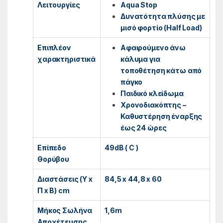
Λειτουργίες
Aqua Stop
Δυνατότητα πλύσης με
μισό φορτίο (Half Load)
Επιπλέον
Αφαιρούμενο άνω
χαρακτηριστικά
κάλυμα για
τοποθέτηση κάτω από
πάγκο
Παιδικό κλείδωμα
Χρονοδιακόπτης –
Καθυστέρηση έναρξης
έως 24 ώρες
Επίπεδο
49dB ( C )
Θορύβου
Διαστάσεις (Υ x
84,5 x 44,8 x 60
Π x Β) cm
Μήκος Σωλήνα
1,6m
Αποχέτευσης