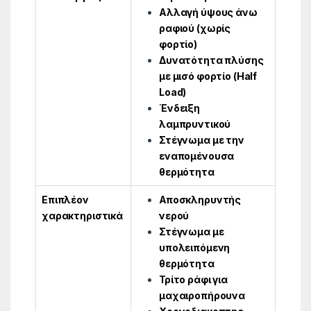
Αλλαγή ύψους άνω
ραφιού (χωρίς
φορτίο)
Δυνατότητα πλύσης
με μισό φορτίο (Half
Load)
Ένδειξη
λαμπρυντικού
Στέγνωμα με την
εναπομένουσα
θερμότητα
Επιπλέον
Αποσκληρυντής
χαρακτηριστικά
νερού
Στέγνωμα με
υπολειπόμενη
θερμότητα
Τρίτο ράφι για
μαχαιροπήρουνα