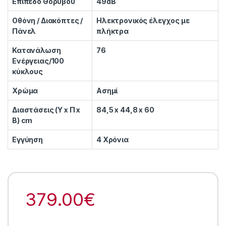
Επίπεδο Θορύβου
49dB
Οθόνη / Διακόπτες /
Ηλεκτρονικός έλεγχος με
Πάνελ
πλήκτρα
Κατανάλωση
76
Ενέργειας/100
κύκλους
Χρώμα
Ασημί
Διαστάσεις (Υ x Π x
84,5 x 44,8 x 60
Β) cm
Εγγύηση
4 Χρόνια
379.00
€