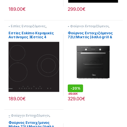
189.00
€
299.00
€
• Εστίες Εντοιχιζόμενες
,
• Φούρνοι Εντοιχιζόμενοι
,
Εντοιχιζόμενες Συσκευές
Εντοιχιζόμενες Συσκευές
Εστίες Eskimo Κεραμικές
Φούρνος Εντοιχιζόμενος
Αυτόνομες 3Εστίες 4
72Lt Μικτός (διπλό grill &
θέσεων (Dual)Touch Control
αέρας) Κλάση:A
Panel 905182034
[905182035]
-
20%
410.00
€
189.00
€
329.00
€
• Φούρνοι Εντοιχιζόμενοι
,
Εντοιχιζόμενες Συσκευές
Φούρνος Εντοιχ/μενος
Midea 72Lt Μικτός (διπλό