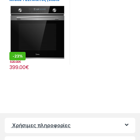
grill & αέρας) Κλάση:A
905182036
-
23%
520.00
€
399.00
€
Χρήσιμες πληροφορίες