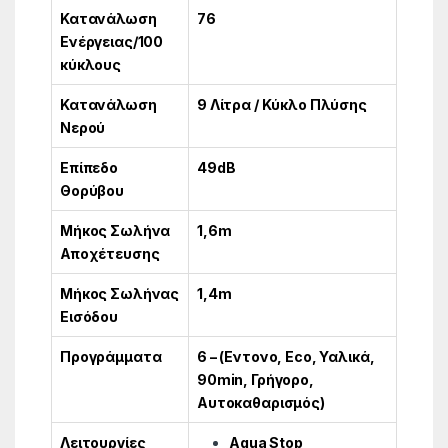
Κατανάλωση
76
Ενέργειας/100
κύκλους
Κατανάλωση
9 Λίτρα / Κύκλο Πλύσης
Νερού
Επίπεδο
49dB
Θορύβου
Μήκος Σωλήνα
1,6m
Αποχέτευσης
Μήκος Σωλήνας
1,4m
Εισόδου
Προγράμματα
6 – (Εντονο, Εco, Υαλικά,
90min, Γρήγορο,
Αυτοκαθαρισμός)
Λειτουργίες
Aqua Stop