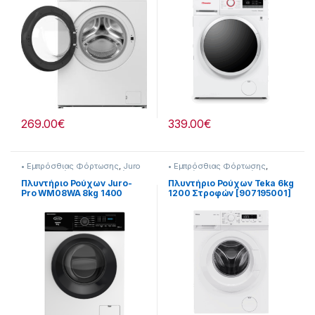
269.00
€
339.00
€
• Εμπρόσθιας Φόρτωσης
,
Juro
• Εμπρόσθιας Φόρτωσης
,
Pro
,
Πλυντήρια & Στεγνωτήρια
Πλυντήρια & Στεγνωτήρια
Πλυντήριο Ρούχων Juro-
Πλυντήριο Ρούχων Teka 6kg
Pro WM08WA 8kg 1400
1200 Στροφών [907195001]
Στροφών [907115006]