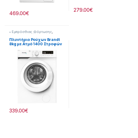
279.00
€
469.00
€
• Εμπρόσθιας Φόρτωσης
,
Brandt
,
Πλυντήρια &
Στεγνωτήρια
Πλυντήριο Ρούχων Brandt
8kg με Ατμό 1400 Στροφών
907269003
339.00
€