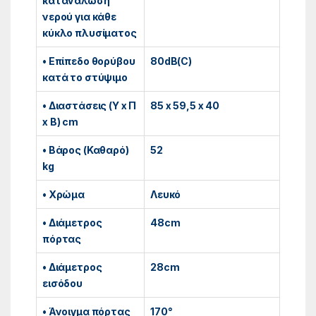
κατανάλωση
νερού για κάθε
κύκλο πλυσίματος
• Επίπεδο θορύβου
80dB(C)
κατά το στύψιμο
• Διαστάσεις (Υ x Π
85 x 59,5 x 40
x Β) cm
• Βάρος (Καθαρό)
52
kg
• Χρώμα
Λευκό
• Διάμετρος
48cm
πόρτας
• Διάμετρος
28cm
εισόδου
• Άνοιγμα πόρτας
170°