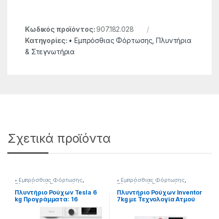
Κωδικός προϊόντος:
907.182.028
Κατηγορίες:
• Εμπρόσθιας Φόρτωσης
,
Πλυντήρια
& Στεγνωτήρια
Σχετικά προϊόντα
• Εμπρόσθιας Φόρτωσης
,
• Εμπρόσθιας Φόρτωσης
,
Πλυντήρια & Στεγνωτήρια
Πλυντήρια & Στεγνωτήρια
Πλυντήριο Ρούχων Tesla 6
Πλυντήριο Ρούχων Inventor
kg Προγράμματα: 16
7kg με Τεχνολογία Ατμού
[907358007]
1400 Στροφών [907264027]