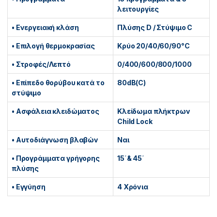
λειτουργίες
• Ενεργειακή κλάση
Πλύσης D / Στύψιμο C
• Επιλογή θερμοκρασίας
Κρύο 20/40/60/90°C
• Στροφές/Λεπτό
0/400/600/800/1000
• Επίπεδο θορύβου κατά το
80dB(C)
στύψιμο
• Ασφάλεια κλειδώματος
Κλείδωμα πλήκτρων
Child Lock
• Αυτοδιάγνωση βλαβών
Ναι
• Προγράμματα γρήγορης
15΄& 45΄
πλύσης
• Εγγύηση
4 Χρόνια