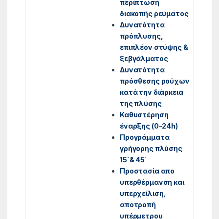
περίπτωση
διακοπής ρεύματος
Δυνατότητα
πρόπλυσης,
επιπλέον στύψης &
ξεβγάλματος
Δυνατότητα
πρόσθεσης ρούχων
κατά την διάρκεια
της πλύσης
Καθυστέρηση
έναρξης (0-24h)
Προγράμματα
γρήγορης πλύσης
15΄& 45΄
Προστασία απο
υπερθέρμανση και
υπερχείλιση,
αποτροπή
υπέρμετρου