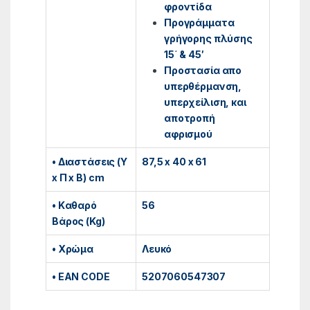
φροντίδα
Προγράμματα
γρήγορης πλύσης
15΄ & 45′
Προστασία απο
υπερθέρμανση,
υπερχείλιση, και
αποτροπή
αφρισμού
• Διαστάσεις (Υ
87,5 x 40 x 61
x Π x Β) cm
• Kαθαρό
56
Βάρος (Kg)
• Χρώμα
Λευκό
• EAN CODE
5207060547307