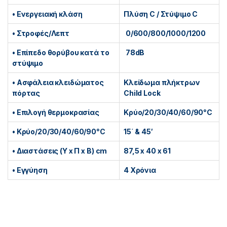
• Ενεργειακή κλάση
Πλύση C / Στύψιμο C
• Στροφές/Λεπτ
0/600/800/1000/1200
• Επίπεδο θορύβου κατά το
78dB
στύψιμo
• Aσφάλεια κλειδώματος
Κλείδωμα πλήκτρων
πόρτας
Child Lock
• Επιλογή θερμοκρασίας
Κρύο/20/30/40/60/90°C
• Κρύο/20/30/40/60/90°C
15΄ & 45′
• Διαστάσεις (Υ x Π x Β) cm
87,5 x 40 x 61
• Εγγύηση
4 Χρόνια