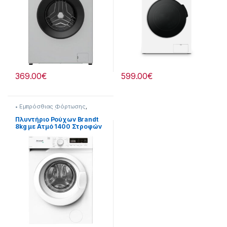
369.00
€
599.00
€
• Εμπρόσθιας Φόρτωσης
,
Brandt
,
Πλυντήρια &
Στεγνωτήρια
Πλυντήριο Ρούχων Brandt
8kg με Ατμό 1400 Στροφών
907269003