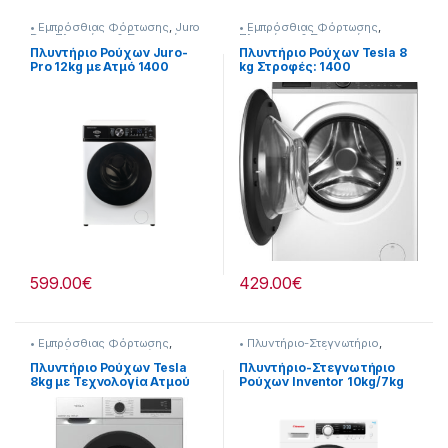
• Εμπρόσθιας Φόρτωσης
,
Juro
• Εμπρόσθιας Φόρτωσης
,
Pro
,
Πλυντήρια & Στεγνωτήρια
Πλυντήρια & Στεγνωτήρια
Πλυντήριο Ρούχων Juro-
Πλυντήριο Ρούχων Tesla 8
Pro 12kg με Ατμό 1400
kg Στροφές: 1400
Στροφών WM12WA
Προγράμματα: 14
907115007
[907358008]
599.00
€
429.00
€
• Εμπρόσθιας Φόρτωσης
,
• Πλυντήριο-Στεγνωτήριο
,
Πλυντήρια & Στεγνωτήρια
Inventor
,
Πλυντήρια &
Στεγνωτήρια
Πλυντήριο Ρούχων Tesla
Πλυντήριο-Στεγνωτήριο
8kg με Τεχνολογία Ατμού
Ρούχων Inventor 10kg/7kg
1200 Στροφών [907358010]
Ατμού 1500 Στροφές
907264028