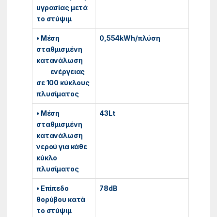
υγρασίας μετά
το στύψιμ
• Μέση
0,554kWh/πλύση
σταθμισμένη
κατανάλωση
ενέργειας
σε 100 κύκλους
πλυσίματος
• Μέση
43Lt
σταθμισμένη
κατανάλωση
νερού για κάθε
κύκλο
πλυσίματος
• Επίπεδο
78dB
θορύβου κατά
το στύψιμ