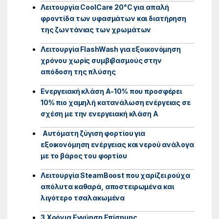
Λειτουργία CoolCare 20°C για απαλή
φροντίδα των υφασμάτων και διατήρηση
της ζωντάνιας των χρωμάτων
Λειτουργία FlashWash για εξοικονόμηση
χρόνου χωρίς συμβιβασμούς στην
απόδοση της πλύσης
Ενεργειακή κλάση Α-10% που προσφέρει
10% πιο χαμηλή κατανάλωση ενέργειας σε
σχέση με την ενεργειακή κλάση Α
Αυτόματη ζύγιση φορτίου για
εξοικονόμηση ενέργειας και νερού ανάλογα
με το βάρος του φορτίου
Λειτουργία SteamBoost που χαρίζει ρούχα
απόλυτα καθαρά, αποστειρωμένα και
λιγότερο τσαλακωμένα
3 Χρόνια Εγγύηση Επίσημης