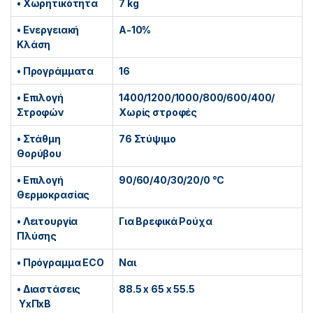
• Χωρητικότητα
7
kg
• Ενεργειακή
A-10%
Κλάση
• Προγράμματα
16
• Επιλογή
1400/1200/1000/800/600/400/
Στροφών
Χωρίς στροφές
• Στάθμη
76
Στύψιμο
Θορύβου
• Επιλογή
90/60/40/30/20/0
°C
Θερμοκρασίας
• Λειτουργία
Για Βρεφικά Ρούχα
Πλύσης
• Πρόγραμμα ECO
Ναι
• Διαστάσεις
88.5 x 65 x 55.5
ΥxΠxΒ