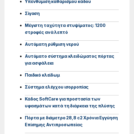
Υπενθύμιση καθαρισμού κάδου
Σίγαση
Μέγιστη ταχύτητα στυψίματος: 1200
στροφές ανά λεπτό
Αυτόματη ρύθμιση νερού
Αυτόματο σύστημα κλειδώματος πόρτας
για ασφάλεια
Παιδικό κλείδωμ
Σύστημα ελέγχου ισορροπίας
Κάδος SoftCare για προστασία των
υφασμάτων κατά τη διάρκεια της πλύσης
Πόρτα με διάμετρο 28,8 c
2 Χρόνια Εγγύηση
Επίσημης Αντιπροσωπείας