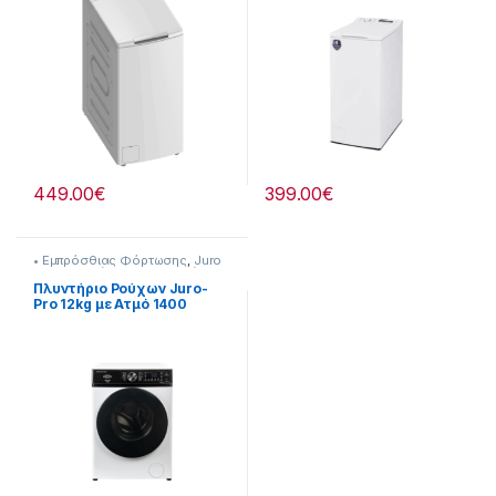
449.00
€
399.00
€
• Εμπρόσθιας Φόρτωσης
,
Juro
Pro
,
Πλυντήρια & Στεγνωτήρια
Πλυντήριο Ρούχων Juro-
Pro 12kg με Ατμό 1400
Στροφών WM12WA
907115007