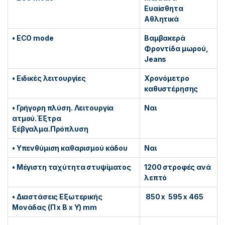
Ευαίσθητα
Αθλητικά
• ECO mode
Βαμβακερά
Φροντίδα μωρού,
Jeans
• Ειδικές λειτουργίες
Χρονόμετρο
καθυστέρησης
• Γρήγορη πλύση. Λειτουργία
Ναι
ατμού.Έξτρα
ξέβγαλμα.Πρόπλυση
• Υπενθύμιση καθαρισμού κάδου
Ναι
• Μέγιστη ταχύτητα στυψίματος
1200 στροφές ανά
λεπτό
• Διαστάσεις Εξωτερικής
850 x 595 x 465
Μονάδας (Π x Β x Υ) mm