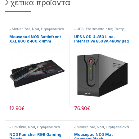
Σχετικά προϊόντα
• MousePad
,
Nod
,
Περιφερειακά
• UPS-Σταθεροποιητές Τάσης
,
PC
Nod
,
Περιφερειακά PC
Mousepad NOD Battlefront
UPS NOD U-850 Line-
XXL 800 x 400 x 4mm
Interactive 850VA 480W με 2
Schuko Πρίζες
12.90
€
76.90
€
• Ποντίκια
,
Nod
,
Περιφερειακά
• MousePad
,
Nod
,
Περιφερειακά
PC
PC
NOD Punisher RGB Gaming
Mousepad NOD Mat
Ποντίκι
Compact Black