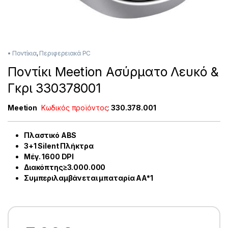
• Ποντίκια
,
Περιφερειακά PC
Ποντίκι Meetion Ασύρματο Λευκό &
Γκρι 330378001
Meetion
Κωδικός προϊόντος
:
330.378.001
Πλαστικό ABS
3+1 Silent Πλήκτρα
Μέγ. 1600 DPI
Διακόπτης≥3.000.000
Συμπεριλαμβάνεται μπαταρία AA*1