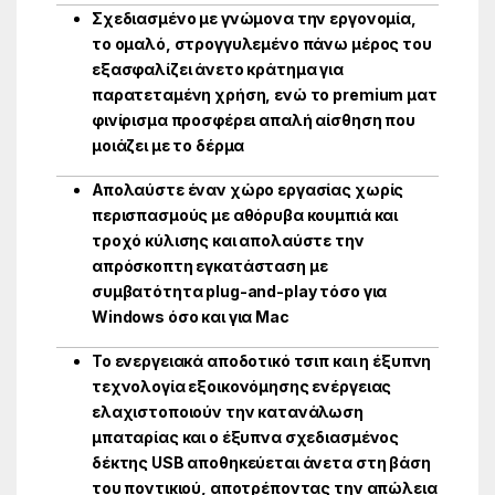
Σχεδιασμένο με γνώμονα την εργονομία,
το ομαλό, στρογγυλεμένο πάνω μέρος του
εξασφαλίζει άνετο κράτημα για
παρατεταμένη χρήση, ενώ το premium ματ
φινίρισμα προσφέρει απαλή αίσθηση που
μοιάζει με το δέρμα
Απολαύστε έναν χώρο εργασίας χωρίς
περισπασμούς με αθόρυβα κουμπιά και
τροχό κύλισης και απολαύστε την
απρόσκοπτη εγκατάσταση με
συμβατότητα plug-and-play τόσο για
Windows όσο και για Mac
Το ενεργειακά αποδοτικό τσιπ και η έξυπνη
τεχνολογία εξοικονόμησης ενέργειας
ελαχιστοποιούν την κατανάλωση
μπαταρίας και ο έξυπνα σχεδιασμένος
δέκτης USB αποθηκεύεται άνετα στη βάση
του ποντικιού, αποτρέποντας την απώλεια