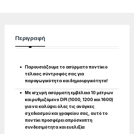
Περιγραφή
Παρουσιάζουμε το ασύρματο ποντίκι ο
τέλειος σύντροφός σας για
παραγωγικότητα και δημιουργικότητα!
Με ισχυρή ασύρματη εμβέλεια 10 μέτρων
και ρυθμιζόμενο DPI (1000, 1200 και 1600)
για να καλύψει όλες τις ανάγκες
σχεδιασμού και γραφείου σας, αυτό το
ποντίκι προσφέρει απρόσκοπτη
συνδεσιμότητα και ευελιξία