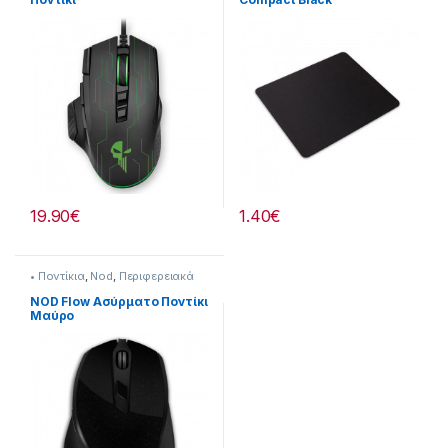
180x220x2mm
19.90
€
1.40
€
• Ποντίκια
,
Nod
,
Περιφερειακά
PC
NOD Flow Ασύρματο Ποντίκι
Μαύρο