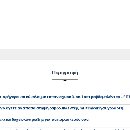
Περιγραφή
γρήγορα και εύκολα, με το πανίσχυρο 3-σε-1 σετ ραβδομπλέντερ LiFE Tr
 να έχετε ανά πάσα στιγμή ραβδομπλέντερ, multimixer ή αυγοδάρτη.
ρακτικό δοχείο ανάμειξης για τις παρασκευές σας.