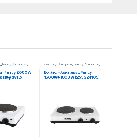
ς
,
Fancy
,
Συσκευές
• Εστίες Ηλεκτρικές
,
Fancy
,
Συσκευές
Κουζίνας
ική Fancy 2000W
Εστίες Ηλεκτρικές Fancy
έ επιφάνεια
1500W+1000W [255324105]
4101]