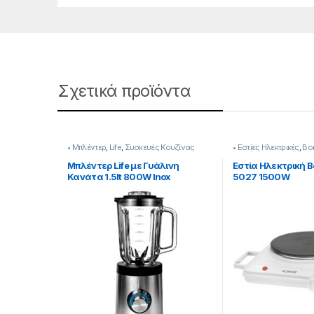
Σχετικά προϊόντα
• Μπλέντερ
,
Life
,
Συσκευές Κουζίνας
• Εστίες Ηλεκτρικές
,
Bo
Κουζίνας
Μπλέντερ Life με Γυάλινη
Εστία Ηλεκτρική 
Κανάτα 1.5lt 800W Inox
5027 1500W
[217221015]