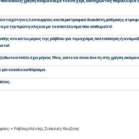
α πανεύκολη χρήση ακόμα και με το ένα χέρι, διατηρώντας παράλληλα
ύο ταχύτητες λειτουργίας και περιστροφικό διακόπτη ρύθμισης στροφών
 με την πρώτη ύλη και με το αποτέλεσμα που επιθυμείτε!
κοπής στο κάτω μέρος της ράβδου για τεμαχισμό, πολτοποίηση ή ανάμε
ματα!
είδωτο ατσάλι έχει μήκος 19εκ, ώστε να είναι άνετη στη χρήση ακόμα κ
 για εύκολο καθάρισμα.
είας.
ρίες:
• Ραβδομπλέντερ
,
Συσκευές Κουζίνας