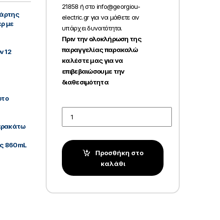
21858 ή στο info@georgiou-
οδάρτης
electric.gr για να μάθετε αν
ρ με
υπάρχει δυνατότητα.
Πριν την ολοκλήρωση της
παραγγελίας παρακαλώ
ν 12
καλέστε μας για να
επιβεβαιώσουμε την
διαθεσιμότητα
ωτο
Quantity
παρακάτω
τας 860mL
Προσθήκη στο
καλάθι