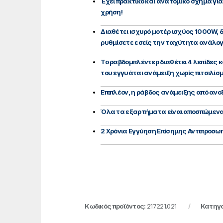
Έχει πρακτικό και ανατομικό σχήμα γι
χρήση!
Διαθέτει ισχυρό μοτέρ ισχύος 1000W, δ
ρυθμίσετε εσείς την ταχύτητα ανάλογα
Το ραβδομπλέντερ διαθέτει 4 λεπίδες 
του εγγυάται ανάμειξη χωρίς πιτσιλίσ
Επιπλέον, η ράβδος ανάμειξης από ανοξ
Όλα τα εξαρτήματα είναι αποσπώμενα
2 Χρόνια Εγγύηση Επίσημης Αντιπροσωπ
Κωδικός προϊόντος:
217.221.021
Κατηγο