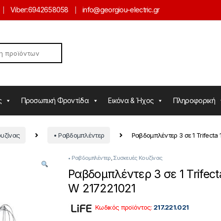
Viber:
6942658058
info@georgiou-electric.gr
ς
Προσωπική Φροντίδα
Εικόνα & Ήχος
Πληροφορική
ουζίνας
• Ραβδομπλέντερ
Ραβδομπλέντερ 3 σε 1 Trifecta
• Ραβδομπλέντερ
,
Συσκευές Κουζίνας
Ραβδομπλέντερ 3 σε 1 Trifect
W 217221021
Κωδικός προϊόντος:
217.221.021