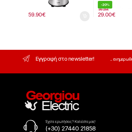
-
20%
36.25
€
59.90
€
29.00
€
Εγγραφή στο newsletter!
... ενημερωθ
Έχετε ερωτήσεις ? Καλέστε μας!
(+30) 27440 21858