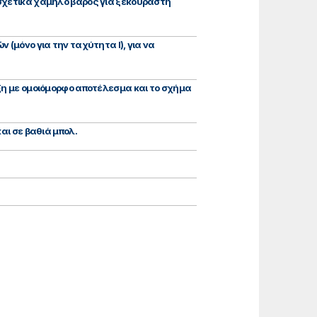
 σχετικά χαμηλό βάρος για ξεκούραστη
 (μόνο για την ταχύτητα Ι), για να
ιξη με ομοιόμορφο αποτέλεσμα και το σχήμα
αι σε βαθιά μπολ.