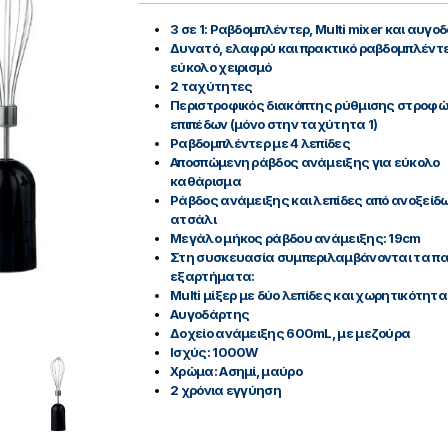
3 σε 1: Ραβδομπλέντερ, Multi mixer και αυγ
Δυνατό, ελαφρύ και πρακτικό ραβδομπλέντε
εύκολο χειρισμό
2 ταχύτητες
Περιστροφικός διακόπτης ρύθμισης στροφώ
επιπέδων (μόνο στην ταχύτητα 1)
Ραβδομπλέντερ με 4 λεπίδες
Αποσπώμενη ράβδος ανάμειξης για εύκολο
καθάρισμα
Ράβδος ανάμειξης και λεπίδες από ανοξείδ
ατσάλι
Μεγάλο μήκος ράβδου ανάμειξης: 19cm
Στη συσκευασία συμπεριλαμβάνονται τα 
εξαρτήματα:
Multi μίξερ με δύο λεπίδες και χωρητικότη
Αυγοδάρτης
Δοχείο ανάμειξης 600mL, με μεζούρα
Ισχύς: 1000W
Χρώμα: Ασημί, μαύρο
2 χρόνια εγγύηση