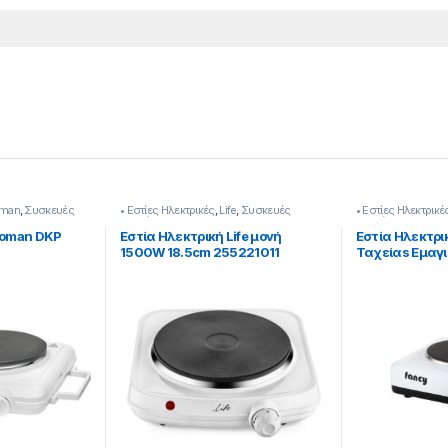
man
,
Συσκευές
• Εστίες Ηλεκτρικές
,
Life
,
Συσκευές
• Εστίες Ηλεκτρικέ
Κουζίνας
Κουζίνας
Boman DKP
Εστία Ηλεκτρική Life μονή
Εστία Ηλεκτρ
1500W 18.5cm 255221011
Ταχείαs Εμαγι
εστίας [25532