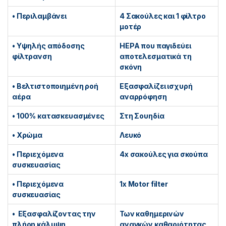
• Περιλαμβάνει
4 Σακούλες και 1 φίλτρο
μοτέρ
• Υψηλής απόδοσης
HEPA που παγιδεύει
φίλτρανση
αποτελεσματικά τη
σκόνη
• Βελτιστοποιημένη ροή
Εξασφαλίζει ισχυρή
αέρα
αναρρόφηση
• 100% κατασκευασμένες
Στη Σουηδία
• Χρώμα
Λευκό
• Περιεχόμενα
4x σακούλες για σκούπα
συσκευασίας
• Περιεχόμενα
1x Motor filter
συσκευασίας
• Εξασφαλίζοντας την
Των καθημερινών
πλήρη κάλυψη
αναγκών καθαριότητας