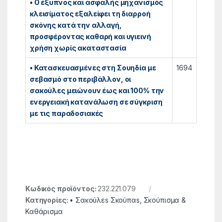
• Ο έξυπνος και ασφαλής μηχανισμός
κλεισίματος εξαλείφει τη διαρροή
σκόνης κατά την αλλαγή,
προσφέροντας καθαρή και υγιεινή
χρήση χωρίς ακαταστασία
• Κατασκευασμένες στη Σουηδία με
1694
σεβασμό στο περιβάλλον, οι
σακούλες μειώνουν έως και 100% την
ενεργειακή κατανάλωση σε σύγκριση
με τις παραδοσιακές
Κωδικός προϊόντος:
232.221.079
Κατηγορίες:
• Σακούλεs Σκούπαs
,
Σκούπισμα &
Καθάρισμα