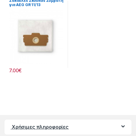
Σακούλεs Σκούπαs Συμβατή
για AEG GR 11/13
7.00
€
Χρήσιμες πληροφορίες