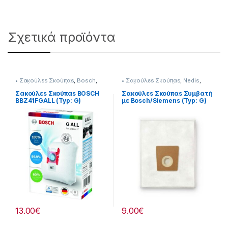
Σχετικά προϊόντα
• Σακούλεs Σκούπαs
,
Bosch
,
• Σακούλεs Σκούπαs
,
Nedis
,
Σκούπισμα & Καθάρισμα
Σκούπισμα & Καθάρισμα
Σακούλεs Σκούπαs BOSCH
Σακούλεs Σκούπαs Συμβατή
BBZ41FGALL (Typ: G)
με Bosch/Siemens (Typ: G)
Original 23219028
GALL) 232221026
13.00
€
9.00
€