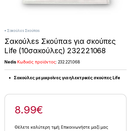
• Σακούλεs Σκούπαs
Σακούλεs Σκούπαs για σκούπες
Life (10σακούλες) 232221068
Nedis
Κωδικός προϊόντος
:
232.221.068
Σακούλες με μικροϊνες για ηλεκτρικές σκούπες Life
8.99
€
Θέλετε καλύτερη τιμή; Επικοινωνήστε μαζί μας