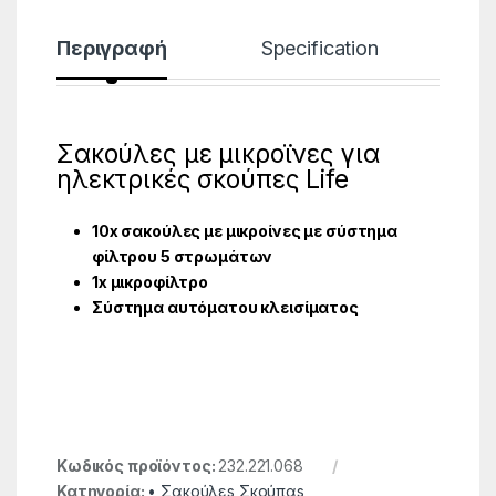
Περιγραφή
Specification
Σακούλες με μικροϊνες για
ηλεκτρικές σκούπες Life
10x σακούλες με μικροίνες με σύστημα
φίλτρου 5 στρωμάτων
1x μικροφίλτρο
Σύστημα αυτόματου κλεισίματος
Κωδικός προϊόντος:
232.221.068
Κατηγορία:
• Σακούλεs Σκούπαs