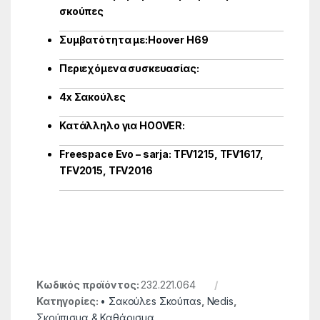
σκούπες
Συμβατότητα με:Hoover H69
Περιεχόμενα συσκευασίας:
4x Σακούλες
Κατάλληλο για HOOVER:
Freespace Evo – sarja: TFV1215, TFV1617,
TFV2015, TFV2016
Κωδικός προϊόντος:
232.221.064
Κατηγορίες:
• Σακούλεs Σκούπαs
,
Nedis
,
Σκούπισμα & Καθάρισμα