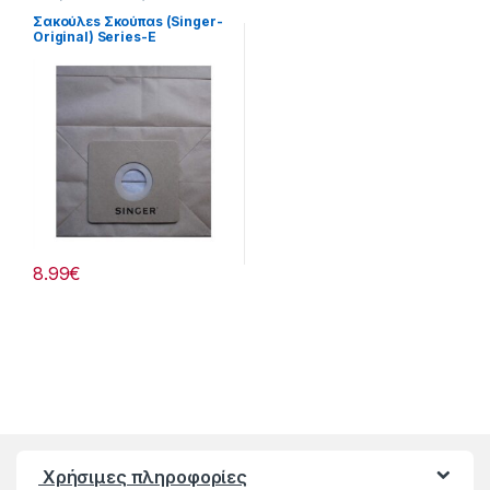
Σκούπισμα & Καθάρισμα
Σακούλεs Σκούπαs (Singer-
Original) Series-E
232148005
8.99
€
Χρήσιμες πληροφορίες