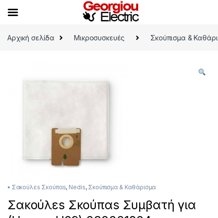
Skip to navigation
Skip to content
Αρχική σελίδα
Μικροσυσκευές
Σκούπισμα & Καθάρ
• Σακούλεs Σκούπαs
,
Nedis
,
Σκούπισμα & Καθάρισμα
Σακούλεs Σκούπαs Συμβατή για