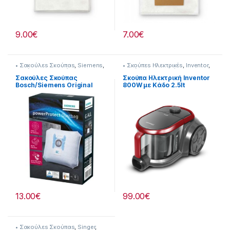
9.00
€
7.00
€
• Σακούλεs Σκούπαs
,
Siemens
,
• Σκούπεs Ηλεκτρικέs
,
Inventor
,
Σκούπισμα & Καθάρισμα
Σκούπισμα & Καθάρισμα
Σακούλες Σκούπας
Σκούπα Ηλεκτρική Inventor
Bosch/Siemens Original
800W με Κάδο 2.5lt
VZ41FGAL 23219027
230264001
13.00
€
99.00
€
• Σακούλεs Σκούπαs
,
Singer
,