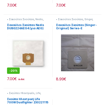
7.00
€
7.00
€
• Σακούλεs Σκούπαs
,
Nedis
,
• Σακούλεs Σκούπαs
,
Singer
,
Σκούπισμα & Καθάρισμα
Σκούπισμα & Καθάρισμα
Σακούλεs Σκούπαs Nedis
Σακούλεs Σκούπαs (Singer-
DUBG224AEG4 (για AEG)
Original) Series-E
232148005
-
20%
7.00
€
8.99
€
8.75
€
• Σκούπεs Ηλεκτρικέs
,
Life
,
Σκούπισμα & Καθάρισμα
Σκούπα Ηλεκτρική Life
700W Dustfighter 230221115