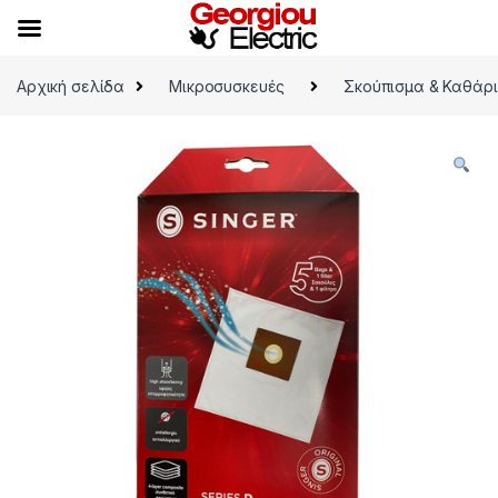
Skip to navigation
Skip to content
Αρχική σελίδα
Μικροσυσκευές
Σκούπισμα & Καθάρ