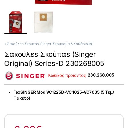
• Σακούλεs Σκούπαs
,
Singer
,
Σκούπισμα & Καθάρισμα
Σακούλεs Σκούπαs (Singer
Original) Series-D 230268005
Κωδικός προϊόντος
:
230.268.005
Για SINGER Mod:VC1225D-VC 1025-VC7035 (5 Τεμ/
Πακέτο)