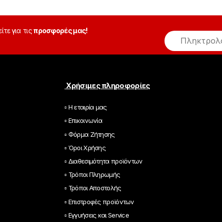
είτε για τις
προσφορές μας!
E
m
a
i
l
*
Χρήσιμες πληροφορίες
▫ Η εταιρία μας
▫ Επικοινωνία
▫ Φόρμα Ζήτησης
▫ Όροι Χρήσης
▫ Διαθεσιμότητα προϊόντων
▫ Τρόποι Πληρωμής
▫ Τρόποι Αποστολής
▫ Επιστροφές προϊόντων
▫ Εγγυήσεις και Service