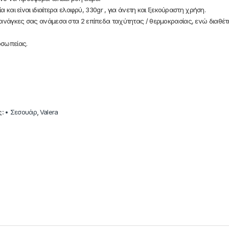
ία και είναι ιδιαίτερα ελαφρύ, 330gr , για άνετη και ξεκούραστη χρήση.
ανάγκες σας ανάμεσα στα 2 επίπεδα ταχύτητας / θερμοκρασίας, ενώ διαθέτει 
οσωπείας.
ς:
• Σεσουάρ
,
Valera