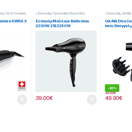
era
,
Για τη Γυναίκα
,
• Σεσουάρ
,
Προσωπική Φροντίδα
• Σεσουάρ
,
Ga.Ma
Valera SWISS X
Σεσουάρ Μαλλιών Bellissima
GA.MA Diva Ce
2200W 218225016
Ionic Επαγγελ
Μαλλιών με 
GH3536
-
20%
62.50
€
39.00
€
49.90
€