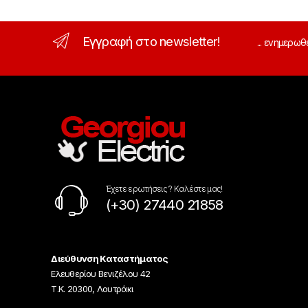
Εγγραφή στο newsletter!
... ενημερωθ
Έχετε ερωτήσεις ? Καλέστε μας!
(+30) 27440 21858
Διεύθυνση Καταστήματος
Ελευθερίου Βενιζέλου 42
Τ.Κ. 20300, Λουτράκι