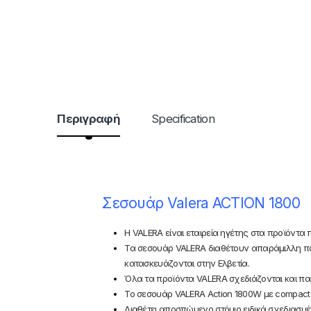
Περιγραφή
Specification
Σεσουάρ Valera ACTION 1800
Η VALERA είναι εταιρεία ηγέτης στα προϊόντα 
Τα σεσουάρ VALERA διαθέτουν απαράμιλλη πο
κατασκευάζονται στην Ελβετία.
Όλα τα προϊόντα VALERA σχεδιάζονται και πα
Το σεσουάρ VALERA Action 1800W με compact σ
Διαθέτει αποσπώμενο στόμιο ειδικά σχεδιασμέ