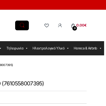
0.00
€
0
Τηλεφωνία
Ηλεκτρολογικό Υλικό
Horeca & Airbnb
58007395)
 (7610558007395)