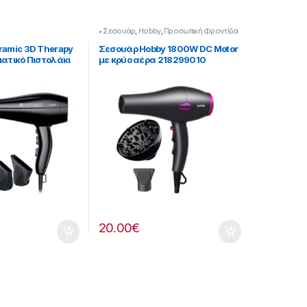
• Σεσουάρ
,
Hobby
,
Προσωπική Φροντίδα
ramic 3D Therapy
Σεσουάρ Ηobby 1800W DC Motor
ματικό Πιστολάκι
με κρύο αέρα 218299010
Φυσούνα 2300W
20.00
€