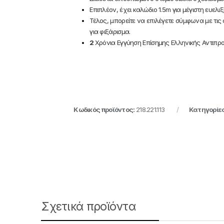
Επιπλέον, έχει καλώδιο 1.5m για μέγιστη ευελιξ
Τέλος, μπορείτε να επιλέγετε σύμφωνα με τις 
για φιξάρισμα.
2
Χρόνια Εγγύηση Επίσημης Ελληνικής Αντιπρ
Κωδικός προϊόντος:
218.221.113
Κατηγορίε
Σχετικά προϊόντα