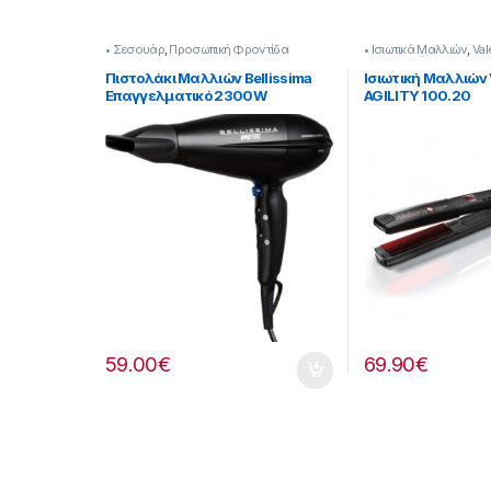
• Σεσουάρ
,
Προσωπική Φροντίδα
• Ισιωτικά Μαλλιών
,
Val
Προσωπική Φροντίδα
Πιστολάκι Μαλλιών Bellissima
Ισιωτική Μαλλιών 
Επαγγελματικό 2300W
AGILITY 100.20
[218250018]
59.00
€
69.90
€