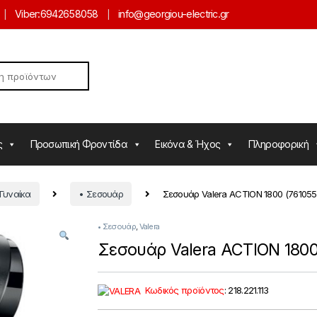
Viber:
6942658058
info@georgiou-electric.gr
ς
Προσωπική Φροντίδα
Εικόνα & Ήχος
Πληροφορική
 Γυναίκα
• Σεσουάρ
Σεσουάρ Valera ACTION 1800 (76105
• Σεσουάρ
,
Valera
Σεσουάρ Valera ACTION 1800
Κωδικός προϊόντος
:
218.221.113