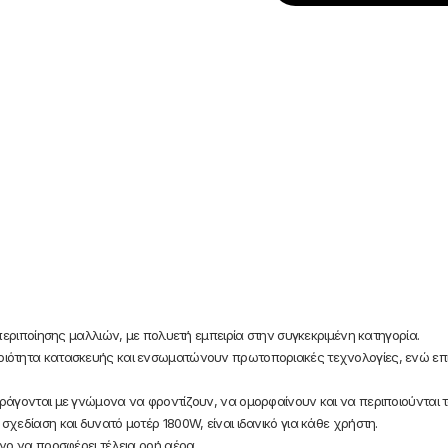
περιποίησης μαλλιών, με πολυετή εμπειρία στην συγκεκριμένη κατηγορία.
ιότητα κατασκευής και ενσωματώνουν πρωτοποριακές τεχνολογίες, ενώ επιπ
ράγονται με γνώμονα να φροντίζουν, να ομορφαίνουν και να περιποιούνται 
χεδίαση και δυνατό μοτέρ 1800W, είναι ιδανικό για κάθε χρήστη.
νο να προσφέρει τέλεια ροή αέρα.