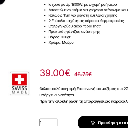
Ισχυρό μοτέρ 1800W, με ισχυρή ροή αέρα
Αποσπώμενο στόμιο για γρήγορο στέγνωμα και ε
Καλώδιο 1.5m για μέγιστη ευελιξία χρήσης
2 Επίπεδα ταχύτητας αέρα και θερμοκρασίας
Επιλογή κρύου αέρα “cool shot”
Πρακτικός γάντζος ανάρτησης
Βάρος: 330gr
Χρώμα: Μαύρο
39.00
€
48.75
€
Θέλετε καλύτερη τιμή; Επικοινωνήστε μαζί μας στο 27
υπάρχει δυνατότητα.
Πριν την ολοκλήρωση της παραγγελίας παρακαλώ
Quantity
Προσθήκη στο 