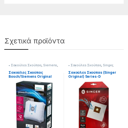
Σχετικά προϊόντα
• Σακούλεs Σκούπαs
,
Siemens
,
• Σακούλεs Σκούπαs
,
Singer
,
Σκούπισμα & Καθάρισμα
Σκούπισμα & Καθάρισμα
Σακούλες Σκούπας
Σακούλεs Σκούπαs (Singer
Bosch/Siemens Original
Original) Series-D
VZ41FGAL 23219027
230268005