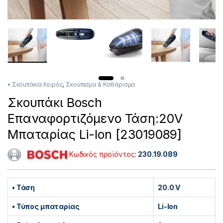
• Σκουπάκια Χειρός
,
Σκούπισμα & Καθάρισμα
Σκουπάκι Bosch
Επαναφορτιζόμενo Τάση:20V
Μπαταρίας Li-Ion [23019089]
Κωδικός προϊόντος
:
230.19.089
• Τάση
20.0 V
• Τύπος μπαταρίας
Li-Ion