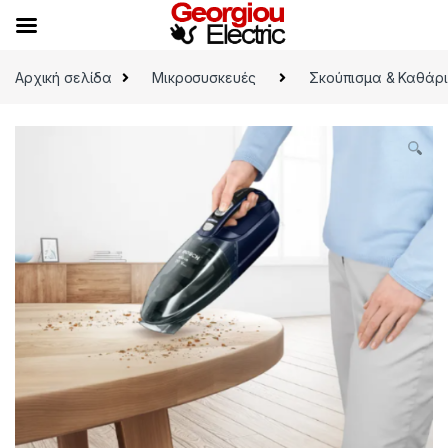
Skip to navigation
Skip to content
Αρχική σελίδα
Μικροσυσκευές
Σκούπισμα & Καθάρ