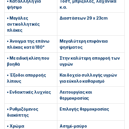
• Κατάλληλη για
Τοστ, μπριζόλες, λαχανικά
ψήσιμο
κ.α.
• Μεγάλες
Διαστάσεων 29 x 23cm
αντικολλητικές
πλάκες
• Άνοιγμα της επάνω
Μεγαλύτερη επιφάνεια
πλάκας κατά 180°
ψησίματος
• Με ειδική κλίση που
Στην καλύτερη απορροή των
βοηθά
υγρών
• Έξοδοι απορροής
Και δοχείο συλλογής υγρών
λίπους
για εύκολο καθαρισμό
• Ενδεικτικές λυχνίες
Λειτουργίας και
θερμοκρασίας
• Ρυθμιζόμενος
Επιλογής θερμοκρασίας
διακόπτης
• Χρώμα
Ασημί-μαύρο