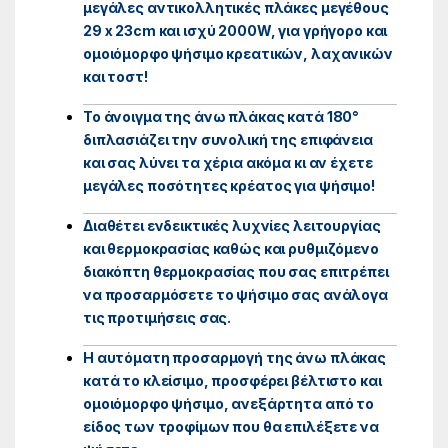
μεγάλες αντικολλητικές πλάκες μεγέθους
29 x 23cm και ισχύ 2000W, για γρήγορο και
ομοιόμορφο ψήσιμο κρεατικών, λαχανικών
και τοστ!
Το άνοιγμα της άνω πλάκας κατά 180°
διπλασιάζει την συνολική της επιφάνεια
και σας λύνει τα χέρια ακόμα κι αν έχετε
μεγάλες ποσότητες κρέατος για ψήσιμο!
Διαθέτει ενδεικτικές λυχνίες λειτουργίας
και θερμοκρασίας καθώς και ρυθμιζόμενο
διακόπτη θερμοκρασίας που σας επιτρέπει
να προσαρμόσετε το ψήσιμο σας ανάλογα
τις προτιμήσεις σας.
Η αυτόματη προσαρμογή της άνω πλάκας
κατά το κλείσιμο, προσφέρει βέλτιστο και
ομοιόμορφο ψήσιμο, ανεξάρτητα από το
είδος των τροφίμων που θα επιλέξετε να