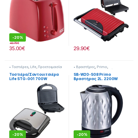
-
20%
43.75
€
35.00
€
29.90
€
• Τοστιέρεs
,
Life
,
Προετοιμασία
• Βραστήρες
,
Primo
,
Πρωινού
Προετοιμασία Πρωινού
Τοστιέρα/Σαντουιτσιέρα
SB-W20-S08 Primo
Life STG-001 700W
Βραστήρας 2L. 2200W
-
20%
-
20%