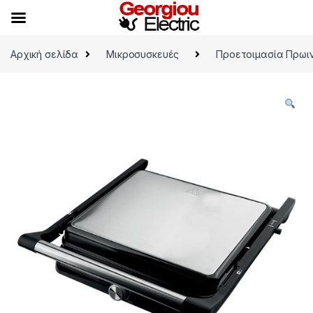
Skip to navigation
Skip to content
Αρχική σελίδα
Μικροσυσκευές
Προετοιμασία Πρωι