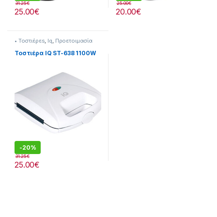
31.25
€
25.00
€
25.00
€
20.00
€
• Τοστιέρεs
,
Iq
,
Προετοιμασία
Πρωινού
Τοστιέρα IQ ST-638 1100W
-
20%
31.25
€
25.00
€