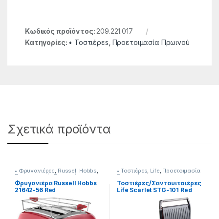
Κωδικός προϊόντος:
209.221.017
Κατηγορίες:
• Τοστιέρεs
,
Προετοιμασία Πρωινού
Σχετικά προϊόντα
• Φρυγανιέρες
,
Russell Hobbs
,
• Τοστιέρεs
,
Life
,
Προετοιμασία
Προετοιμασία Πρωινού
Πρωινού
Φρυγανιέρα Russell Hobbs
Τοστιέρες/Σαντουιτσιέρες
21642-56 Red
Life Scarlet STG-101 Red
700W