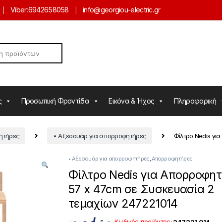
Viber:
6942658058
info@georgiou-electric.gr
ς
Προσωπική Φροντίδα
Εικόνα & Ήχος
Πληροφορική
ητήρες
• Αξεσουάρ για απορροφητήρες
Φίλτρο Nedis γι
• Αξεσουάρ για απορροφητήρες
,
Απορροφητήρες
Φίλτρο Nedis για Aπορροφη
57 x 47cm σε Συσκευασία 2
τεμαχίων 247221014
Κωδικός προϊόντος
:
247.221.014