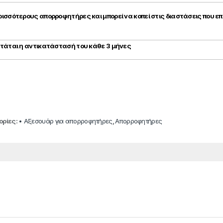
ρισσότερους απορροφητήρες και μπορεί να κοπεί στις διαστάσεις που επ
ιστάται η αντικατάστασή του κάθε 3 μήνες
ορίες:
• Αξεσουάρ για απορροφητήρες
,
Απορροφητήρες