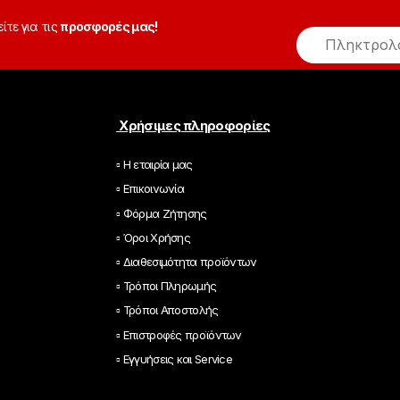
είτε για τις
προσφορές μας!
E
m
a
i
l
*
Χρήσιμες πληροφορίες
▫ Η εταιρία μας
▫ Επικοινωνία
▫ Φόρμα Ζήτησης
▫ Όροι Χρήσης
▫ Διαθεσιμότητα προϊόντων
▫ Τρόποι Πληρωμής
▫ Τρόποι Αποστολής
▫ Επιστροφές προϊόντων
▫ Εγγυήσεις και Service