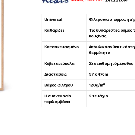
Universal
Φίλτρο για απορροφητή
Καθαρίζει
Τις δυσάρεστες οσμές 
κουζίνας
Κατασκευασμένο
Από υλικό ανθεκτικό στη
θερμότητα
Κόβεται εύκολα
Στο επιθυμητό μέγεθος
Διαστάσεις
57 x 47cm
Βάρος φίλτρου
120g/m²
Η συσκευασία
2 τεμάχια
περιλαμβάνει