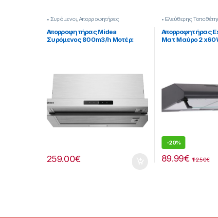
• Συρόμενοι
,
Απορροφητήρες
• Ελεύθερης Τοποθέτη
Απορροφητήρες
Απορροφητήρας Midea
Απορροφητήρας E
Συρόμενος 800m3/h Μοτέρ:
Ματ Μαύρο 2 x60
250W [911182033]
911182013
-
20%
89.99
€
259.00
€
112.50
€