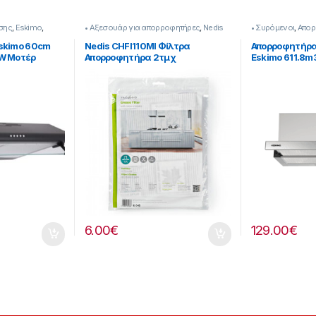
σης
,
Eskimo
,
• Αξεσουάρ για απορροφητήρες
,
Nedis
• Συρόμενοι
,
Απορ
skimo 60cm
Nedis CHFI110MI Φίλτρα
Απορροφητήρα
W Μοτέρ
Απορροφητήρα 2τμχ
Eskimo 611.8m3
911182028
6.00
€
129.00
€