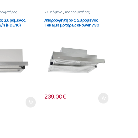
ροφητήρες
• Συρόμενοι
,
Απορροφητήρες
ς Συρόμενος
Απορροφητήρας Συρόμενος
/h (FDE 16)
Teka με μοτέρ EcoPower 730
m3/h* Κλάση-Α 60cm 911336001
239.00
€