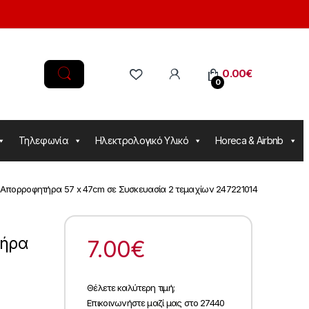
0.00
€
0
Τηλεφωνία
Ηλεκτρολογικό Υλικό
Horeca & Airbnb
α Aπορροφητήρα 57 x 47cm σε Συσκευασία 2 τεμαχίων 247221014
τήρα
7.00
€
Θέλετε καλύτερη τιμή;
Επικοινωνήστε μαζί μας στο 27440