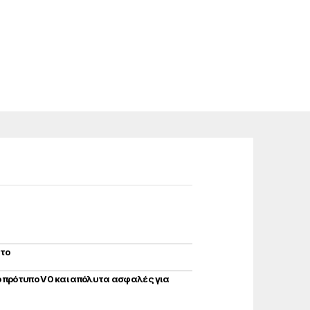
ατο
ο πρότυπο V0 και απόλυτα ασφαλές για