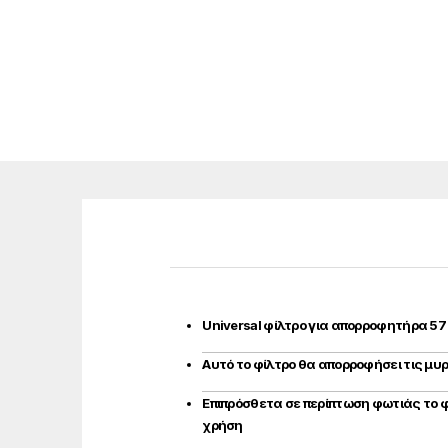
Universal φίλτρο για απορροφητήρα 57
Αυτό το φίλτρο θα απορροφήσει τις μυρ
Επιπρόσθετα σε περίπτωση φωτιάς το 
χρήση