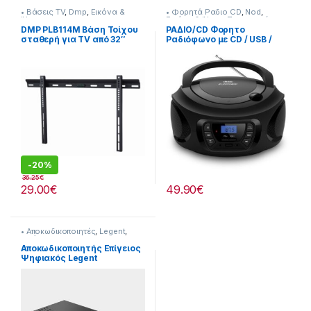
• Βάσεις TV
,
Dmp
,
Εικόνα &
• Φορητά Ραδιο CD
,
Nod
,
Ήχος
Εικόνα & Ήχος
,
Προσφορές
DMP PLB114M Βάση Τοίχου
ΡΑΔΙΟ/CD Φορητο
σταθερή για TV από 32″
Ραδιόφωνο με CD / USB /
έως 55″
MP3 / AUX και οθόνη LCD
805221017
-
20%
36.25
€
29.00
€
49.90
€
• Αποκωδικοποιητές
,
Legent
,
Εικόνα & Ήχος
Αποκωδικοποιητής Επίγειος
Ψηφιακός Legent
804259013