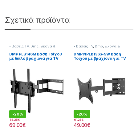
Σχετικά προϊόντα
• Βάσεις TV
,
Dmp
,
Εικόνα &
• Βάσεις TV
,
Dmp
,
Εικόνα &
Ήχος
Ήχος
DMP PLB146M Βάση Τοίχου
DMP NPLB136S-SW Βάση
με διπλό βραχίονα για TV
Τοίχου με βραχίονα για TV
από 37″ έως 55″
από 32″ έως 55″
-
20%
-
20%
86.25
€
61.25
€
69.00
€
49.00
€