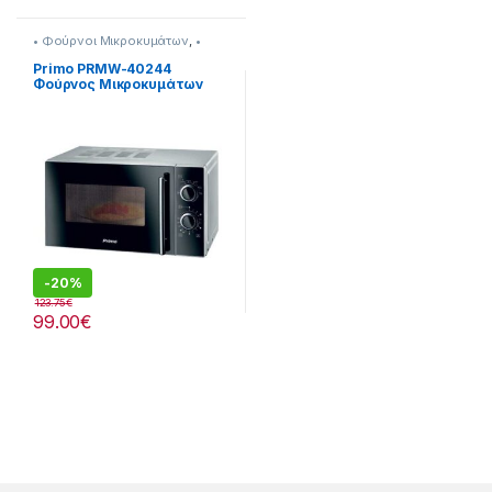
• Φούρνοι Μικροκυμάτων
,
•
Χωρiς Grill
,
Primo
Primo PRMW-40244
Φούρνος Μικροκυμάτων
20lt Silver-Μαύρος
-
20%
123.75
€
99.00
€