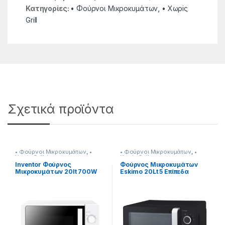
Κατηγορίες:
• Φούρνοι Μικροκυμάτων
,
• Χωρiς
Grill
Σχετικά προϊόντα
• Φούρνοι Μικροκυμάτων
,
•
• Φούρνοι Μικροκυμάτων
,
•
Χωρiς Grill
,
Inventor
Χωρiς Grill
Inventor Φούρνος
Φούρνος Μικροκυμάτων
Μικροκυμάτων 20lt 700W
Eskimo 20Lt 5 Επίπεδα
Χρώμα Λευκό
ισχύος 700 W [206182015]