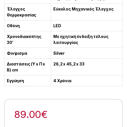
Έλεγχος
Εύκολος Μηχανικός Έλεγχος
Θερμοκρασίας
Οθόνη
LED
Χρονοδιακόπτης
Με ηχητική ένδειξη τέλους
30′
λειτουργίας
Φινίρισμα
Silver
Διαστάσεις (Υ x Π x
26,2 x 45,2 x 33
Β) cm
Εγγύηση
4 Χρόνια
89.00
€