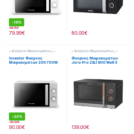
-
19%
98.75
€
79.99
€
80.00
€
• Φούρνοι Μικροκυμάτων
,
•
• Φούρνοι Μικροκυμάτων
,
•
Χωρiς Grill
,
Inventor
Χωρiς Grill
Inventor Φούρνος
Φούρνος Μικροκυμάτων
Μικροκυμάτων 20lt 700W
Juro-Pro 23Lt 800 Watt 5
Inox
Eπίπεδα Iσχύος [206115005]
-
20%
112.50
€
90.00
€
139.00
€