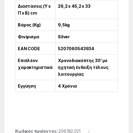
Διαστάσεις (Υ x
26,2 x 45,2 x 33
Π x Β) cm
Βάρος (Kg)
9,5kg
Φινίρισμα
Silver
EAN CODE
5207060543934
Επιπλέον
Χρονοδιακόπτης 30′ με
χαρακτηριστικά
ηχητική ένδειξη τέλους
λειτουργίας
Εγγύηση
4 Χρόνια
Κωδικός προϊόντος:
206.182.021