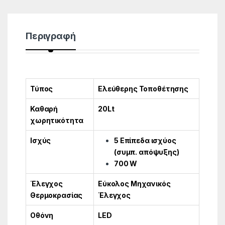
Περιγραφή
Τύπος
Ελεύθερης Τοποθέτησης
Καθαρή
20Lt
χωρητικότητα
Ισχύς
5 Επίπεδα ισχύος
(συμπ. απόψυξης)
700 W
Έλεγχος
Εύκολος Μηχανικός
Θερμοκρασίας
Έλεγχος
Οθόνη
LED