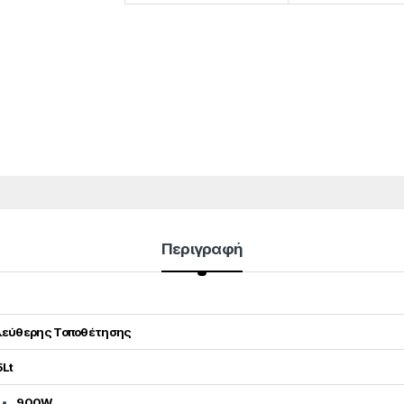
Περιγραφή
λεύθερης Τοποθέτησης
5Lt
900W