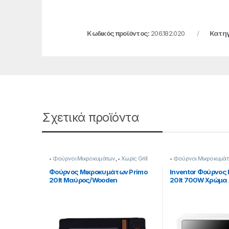
Κωδικός προϊόντος:
206.182.020
Κατηγ
Σχετικά προϊόντα
• Φούρνοι Μικροκυμάτων
,
• Χωρiς Grill
• Φούρνοι Μικροκυμά
Inventor
Φούρνος Μικροκυμάτων Primo
Inventor Φούρνος
20lt Μαύρος/Wooden
20lt 700W Χρώμα
[206299015]