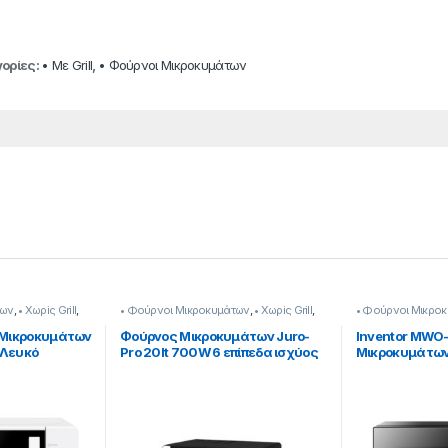
ορίες:
• Με Grill
,
• Φούρνοι Μικροκυμάτων
των
,
• Χωρiς Grill
,
• Φούρνοι Μικροκυμάτων
,
• Χωρiς Grill
,
• Φούρνοι Μικρο
Juro Pro
Inventor
 Μικροκυμάτων
Φούρνος Μικροκυμάτων Juro-
Inventor MWO
 Λευκό
Pro 20lt 700W 6 επίπεδα ισχύος
Μικροκυμάτων μ
206115002