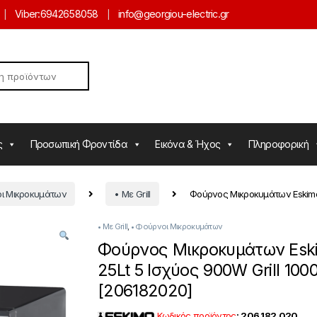
Viber:
6942658058
info@georgiou-electric.gr
ς
Προσωπική Φροντίδα
Εικόνα & Ήχος
Πληροφορική
ι Μικροκυμάτων
• Με Grill
Φούρνος Μικροκυμάτων Eskimo 
• Με Grill
,
• Φούρνοι Μικροκυμάτων
Φούρνος Μικροκυμάτων Esk
25Lt 5 Ισχύος 900W Grill 10
[206182020]
Κωδικός προϊόντος
:
206.182.020