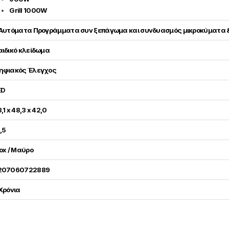
Grill 1000W
 Αυτόματα Προγράμματα συν ξεπάγωμα και συνδυασμός μικροκύματα &
αιδικό κλείδωμα
ηφιακός Έλεγχος
ED
,1 x 48,3 x 42,0
,5
ox / Μαύρο
207060722889
Χρόνια