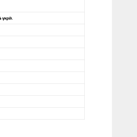
 γκρίλ