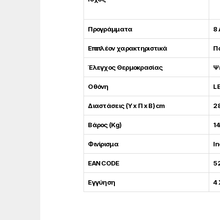
Προγράμματα
8
Επιπλέον χαρακτηριστικά
Π
Έλεγχος Θερμοκρασίας
Ψ
Οθόνη
L
Διαστάσεις (Υ x Π x Β) cm
28
Βάρος (Kg)
14
Φινίρισμα
In
EAN CODE
5
Εγγύηση
4 