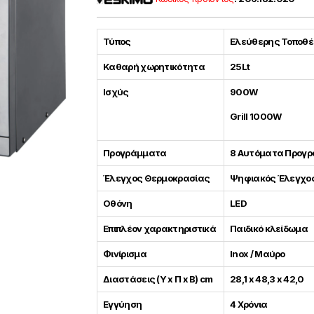
Τύπος
Ελεύθερης Τοποθ
Καθαρή χωρητικότητα
25Lt
Ισχύς
900W
Grill 1000W
Προγράμματα
8 Αυτόματα Προγ
Έλεγχος Θερμοκρασίας
Ψηφιακός Έλεγχο
Οθόνη
LED
Επιπλέον χαρακτηριστικά
Παιδικό κλείδωμα
Φινίρισμα
Inox / Μαύρο
Διαστάσεις (Υ x Π x Β) cm
28,1 x 48,3 x 42,0
Εγγύηση
4 Χρόνια