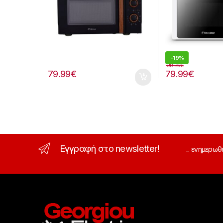
-
19%
98.75
€
79.99
€
79.99
€
Εγγραφή στο newsletter!
... ενημερωθ