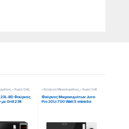
κυμάτων
,
• Χωρiς Grill
,
• Φούρνοι Μικροκυμάτων
,
• Χωρiς Grill
-23L-BD Φούρνος
Φούρνος Μικροκυμάτων Juro-
ε Grill 23lt
Pro 20Lt 700 Watt 5 επίπεδα
ισχύος [206115006]