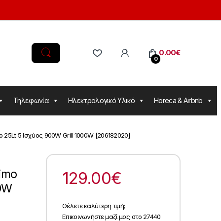
0.00
€
0
Τηλεφωνία
Ηλεκτρολογικό Υλικό
Horeca & Airbnb
25Lt 5 Ισχύος 900W Grill 1000W [206182020]
imo
129.00
€
00W
Θέλετε καλύτερη τιμή;
Επικοινωνήστε μαζί μας στο 27440