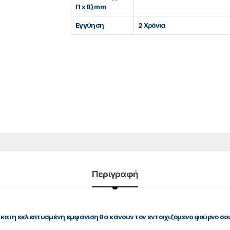
Π x Β) mm
Εγγύηση
2 Χρόνια
Περιγραφή
 και η εκλεπτυσμένη εμφάνιση θα κάνουν τον εντοιχιζόμενο φούρνο σο