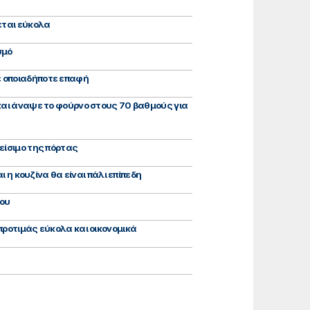
εται εύκολα
σμό
ε οποιαδήποτε επαφή
 και άναψε το φούρνο στους 70 βαθμούς για
είσιμο της πόρτας
 η κουζίνα θα είναι πάλι επίπεδη
νου
προτιμάς εύκολα και οικονομικά