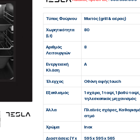
Τύπος Φούρνου
Μικτός (grill & αέρας)
Χωρητικότητα
80
(Lt)
Αριθμός
8
Λειτουργιών
Ενεργειακή
Α
Κλάση
Έλεγχος
Οθόνη αφής touch
Εξοπλισμός
1 σχάρα, 1 ταψί, 1 βαθύ ταψί,
τηλεσκοπικός μηχανισμός
Άλλα
Πλαϊνές σχάρες, Καθαρισμό
ατμό
Χρώμα
Inox
Διαστάσεις (Υ x
595 x 595 x 565