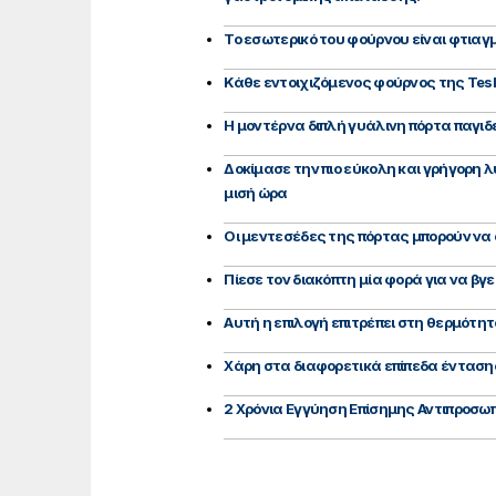
Το εσωτερικό του φούρνου είναι φτιαγ
Κάθε εντοιχιζόμενος φούρνος της Tes
Η μοντέρνα διπλή γυάλινη πόρτα παγι
Δοκίμασε την πιο εύκολη και γρήγορη 
μισή ώρα
Οι μεντεσέδες της πόρτας μπορούν να 
Πίεσε τον διακόπτη μία φορά για να βγε
Αυτή η επιλογή επιτρέπει στη θερμότη
Χάρη στα διαφορετικά επίπεδα έντασης
2 Χρόνια Εγγύηση Επίσημης Αντιπροσω