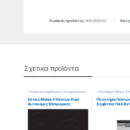
Κωδικός προϊόντος:
905.358.003
Κατη
Σχετικά προϊόντα
• Εστίες Εντοιχιζόμενες
,
Εντοιχιζόμενες
• Πλυντήρια Πιάτων Εν
Συσκευές
Εντοιχιζόμενες Συσκε
Εστίες Midea 3 Θέσεων Dual
Πλυντήριο Πιάτων 
Αυτόνομες Επαγωγικές
Σερβίτσια Π44.8x
905182045
[909182029]