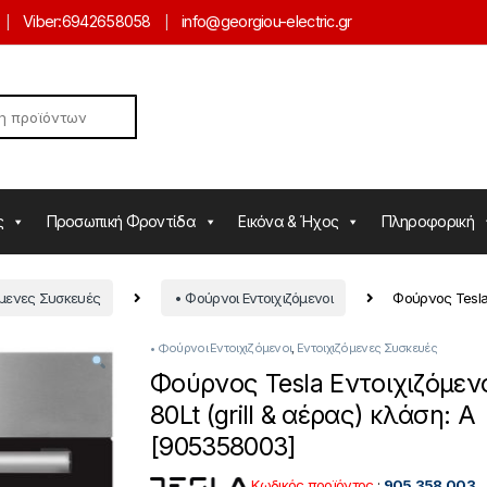
Viber:
6942658058
info@georgiou-electric.gr
ς
Προσωπική Φροντίδα
Εικόνα & Ήχος
Πληροφορική
όμενες Συσκευές
• Φούρνοι Εντοιχιζόμενοι
Φούρνος Tesla 
• Φούρνοι Εντοιχιζόμενοι
,
Εντοιχιζόμενες Συσκευές
Φούρνος Tesla Εντοιχιζόμεν
80Lt (grill & αέρας) κλάση: A
[905358003]
Κωδικός προϊόντος
:
905.358.003