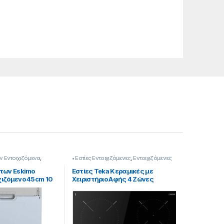
ν Εντοιχιζόμενα
,
• Εστίες Εντοιχιζόμενες
,
Εντοιχιζόμενες
υσκευές
Συσκευές
των Eskimo
Εστίες Teka Kεραμικές με
ιζόμενο 45cm 10
Χειριστήριο Αφής 4 Ζώνες
9182028]
Μαγειρέματος 905195057