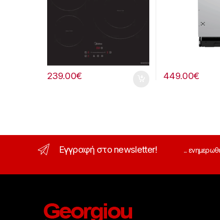
239.00
€
449.00
€
Εγγραφή στο newsletter!
... ενημερωθ