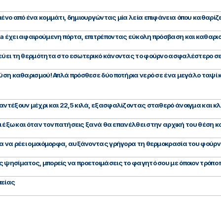
μένο από ένα κομμάτι, δημιουργώντας μία λεία επιφάνεια όπου καθαρίζ
la έχει αφαιρούμενη πόρτα, επιτρέποντας εύκολη πρόσβαση και καθαρι
δεύει τη θερμότητα στο εσωτερικό κάνοντας το φούρνο ασφαλέστερο σ
λύση καθαρισμού! Απλά πρόσθεσε δύο ποτήρια νερό σε ένα μεγάλο ταψί
αντέξουν μέχρι και 22,5 κιλά, εξασφαλίζοντας σταθερό άνοιγμα και κλ
ι έξω και όταν τον πατήσεις ξανά θα επανέλθει στην αρχική του θέση και
τα να ρέει ομοιόμορφα, αυξάνοντας γρήγορα τη θερμοκρασία του φούρ
 ψησίματος, μπορείς να προετοιμάσεις το φαγητό σου με όποιον τρόπο 
πείας