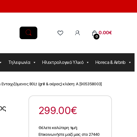
0.00
€
0
Τηλεφωνία
Ηλεκτρολογικό Υλικό
Horeca & Airbnb
Εντοιχιζόμενος 80Lt (grill & αέρας) κλάση: A [905358003]
ος
299.00
€
Θέλετε καλύτερη τιμή;
Επικοινωνήστε μαζί μας στο 27440