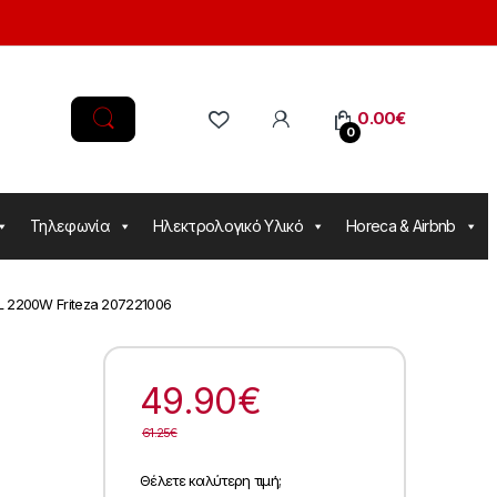
0.00
€
0
Τηλεφωνία
Ηλεκτρολογικό Υλικό
Horeca & Airbnb
L 2200W Friteza 207221006
49.90
€
61.25
€
Θέλετε καλύτερη τιμή;