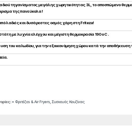
λαδιού τηγανίσματος μεγάλης χωρητικότητας 3L, το αποσπώμενο θερμαντ
άρισμα της πανεύκολα !
πό λαδιές και δυσάρεστες οσμές χάρη στη Friteza!
στάτη με λυχνία ελέγχου και μέγιστη θερμοκρασία 190ο C .
κευση του καλωδίου, για την εξοικονόμηση χώρου κατά την αποθήκευση 
εία.
ορίες:
• Φριτέζεs & Air Fryers
,
Συσκευές Κουζίνας