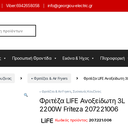
Viber:
6942658058
info@georgiou-electric.gr
ς
Προσωπική Φροντίδα
Εικόνα & Ήχος
Πληροφορική
ουζίνας
• Φριτέζεs & Air Fryers
Φριτέζα LIFE Ανοξείδωτη 3
• Φριτέζεs & Air Fryers
,
Συσκευές Κουζίνας
Φριτέζα LIFE Ανοξείδωτη 3L
2200W Friteza 207221006
Κωδικός προϊόντος:
207.221.
006