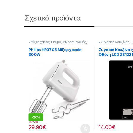
Σχετικά προϊόντα
• Μίξερ χειρός
,
Philips
,
Μικροσυσκευές
,
• Ζυγαριές Κουζίνας
,
L
Συσκευές Κουζίνας
Κουζίνας
Philips HR3705 Μίξερ χειρός
Ζυγαριά Κουζίνας 
300W
Οθόνη LCD 23122
-
20%
37.50
€
29.90
€
14.00
€