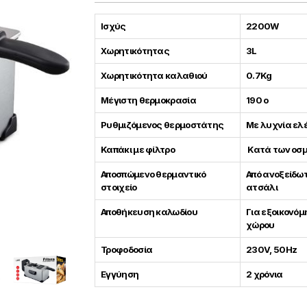
Ισχύς
2200W
Xωρητικότητας
3L
Χωρητικότητα καλαθιού
0.7Kg
Μέγιστη θερμοκρασία
190 ο
Ρυθμιζόμενος θερμοστάτης
Mε λυχνία ελ
Καπάκι με φίλτρο
Κατά των οσ
Αποσπώμενο θερμαντικό
Από ανοξείδω
στοιχείο
ατσάλι
Αποθήκευση καλωδίου
Για εξοικονό
χώρου
Τροφοδοσία
230V, 50Hz
Eγγύηση
2 χρόνια