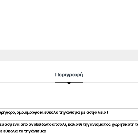
Περιγραφή
 γρήγορο, ομοιόμορφο κι εύκολο τηγάνισμα με ασφάλεια !
κευασμένα από ανοξείδωτο ατσάλι, καλάθι τηγανίσματος χωρητικότητ
ε εύκολα το τηγάνισμα!