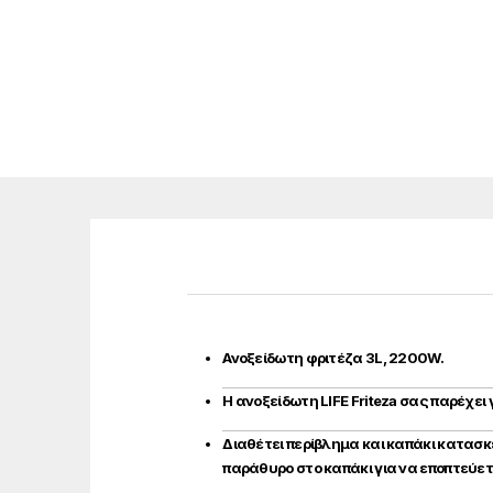
Ανοξείδωτη φριτέζα 3L, 2200W.
H ανοξείδωτη LIFE Friteza σας παρέχει
Διαθέτει περίβλημα και καπάκι κατασ
παράθυρο στο καπάκι για να εποπτεύετ