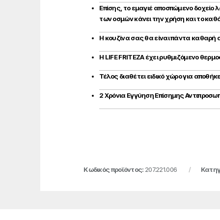
Επίσης, το εμαγιέ αποσπώμενο δοχείο 
των οσμών κάνει την χρήση και το καθ
Η κουζίνα σας θα είναι πάντα καθαρή α
Η LIFE FRITEZA έχει ρυθμιζόμενο θερμο
Τέλος διαθέτει ειδικό χώρο για αποθή
2 Χρόνια Εγγύηση Επίσημης Αντιπροσωπ
Κωδικός προϊόντος:
207.221.006
Κατηγ