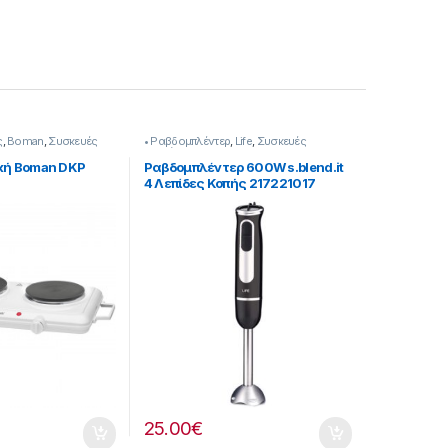
ς
,
Boman
,
Συσκευές
• Ραβδομπλέντερ
,
Life
,
Συσκευές
Κουζίνας
ική Boman DKP
Ραβδομπλέντερ 600W s.blend.it
4 Λεπίδες Κοπής 217221017
25.00
€