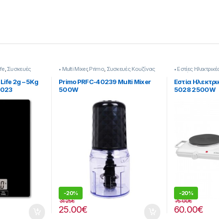
ife
,
Συσκευές
• Multi Mixer
,
Primo
,
Συσκευές Κουζίνας
• Εστίες Ηλεκτρικέ
Κουζίνας
Life 2g – 5Kg
Primo PRFC-40239 Multi Mixer
Εστία Ηλεκτρ
1023
500W
5028 2500W
-
20%
-
20%
31.25
€
75.00
€
25.00
€
60.00
€