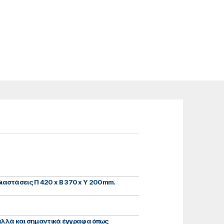
ιαστάσεις Π 420 x Β 370 x Υ 200mm.
 αλλά και σημαντικά έγγραφα όπως