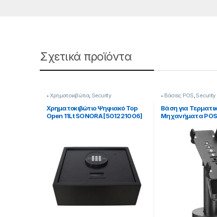
Σχετικά προϊόντα
• Χρηματοκιβώτια
,
Security
• Βάσεις POS
,
Security
Χρηματοκιβώτιο Ψηφιακό Top
Βάση για Τερματι
Open 11Lt SONORA [501221006]
Μηχανήματα POS 
Κλίσης και Οριζόν
Περιστροφή [5022