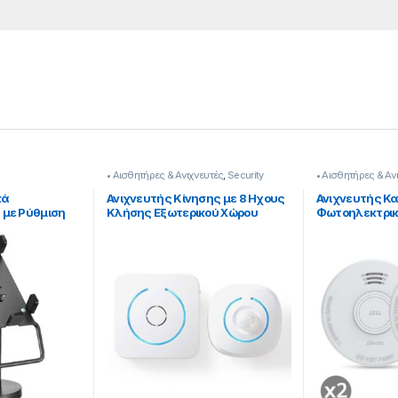
• Αισθητήρες & Ανιχνευτές
,
Security
• Αισθητήρες & Αν
κά
Ανιχνευτής Κίνησης με 8 Ηχους
Ανιχνευτής Κ
με Ρύθμιση
Κλήσης Εξωτερικού Χώρου
Φωτοηλεκτρικ
τια
[503221002]
85dB και Ειδο
21001]
Μπαταρίας [3