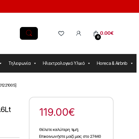
0.00
€
0
Τηλεφωνία
Ηλεκτρολογικό Υλικό
Horeca & Airbnb
01221005]
6Lt
119.00
€
Θέλετε καλύτερη τιμή;
Επικοινωνήστε μαζί μας στο 27440