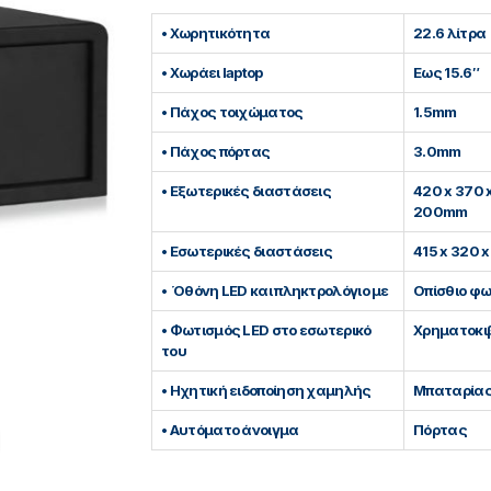
• Χωρητικότητα
22.6 λίτρα
• Χωράει laptop
Eως 15.6″
• Πάχος τοιχώματος
1.5mm
• Πάχος πόρτας
3.0mm
• Εξωτερικές διαστάσεις
420 x 370 
200mm
• Εσωτερικές διαστάσεις
415 x 320 
• Όθόνη LED και πληκτρολόγιο με
Οπίσθιο φω
• Φωτισμός LED στο εσωτερικό
Χρηματοκι
του
• Ηχητική ειδοποίηση χαμηλής
Μπαταρία
• Αυτόματο άνοιγμα
Πόρτας