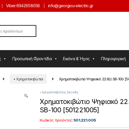
Viber:
6942658058
info@georgiou-electric.gr
ς
Προσωπική Φροντίδα
Εικόνα & Ήχος
Πληροφορική
• Χρηματοκιβώτια
Χρηματοκιβώτιο Ψηφιακό 22.6Lt SB-100 [5
• Χρηματοκιβώτια
,
Security
Χρηματοκιβώτιο Ψηφιακό 22.
SB-100 [501221005]
Κωδικός προϊόντος
:
501.221.005