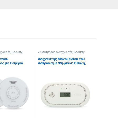
ιχνευτές
,
Security
• Αισθητήρες & Ανιχνευτές
,
Security
απνού
Ανιχνευτής Μονοξειδίου του
ός με Σειρήνα
Ανθρακα με Ψηφιακή Οθόνη,
ποίηση Χαμηλής
Ηχητικό Συναγερμό 85dB
39221005]
[339221011]