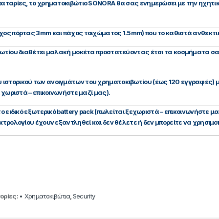
μπαταρίες, το χρηματοκιβώτιο SONORA θα σας ενημερώσει με την ηχητι
άχος πόρτας 3mm και πάχος τοιχώματος 1.5mm) που το καθιστά ανθεκτι
βωτίου διαθέτει μαλακή μοκέτα προστατεύοντας έτσι τα κοσμήματα σα
ιστορικού των ανοιγμάτων του χρηματοκιβωτίου (έως 120 εγγραφές) μ
 χωριστά – επικοινωνήστε μαζί μας).
ο ειδικό εξωτερικό battery pack (πωλείται ξεχωριστά – επικοινωνήστε μ
κτρολογίου έχουν εξαντληθεί και δεν θέλετε ή δεν μπορείτε να χρησιμ
ορίες:
• Χρηματοκιβώτια
,
Security