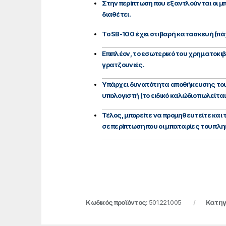
Στην περίπτωση που εξαντλούνται οι 
διαθέτει.
Το SB-100 έχει στιβαρή κατασκευή (π
Επιπλέον, το εσωτερικό του χρηματοκι
γρατζουνιές.
Υπάρχει δυνατότητα αποθήκευσης του 
υπολογιστή (το ειδικό καλώδιο πωλείται
Τέλος, μπορείτε να προμηθευτείτε και τ
σε περίπτωση που οι μπαταρίες του πλη
Κωδικός προϊόντος:
501.221.005
Κατηγ