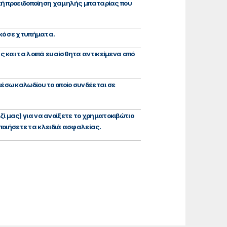
κή προειδοποίηση χαμηλής μπαταρίας που
κό σε χτυπήματα.
ς και τα λοιπά ευαίσθητα αντικείμενα από
έσω καλωδίου το οποίο συνδέεται σε
αζί μας) για να ανοίξετε το χρηματοκιβώτιο
οποιήσετε τα κλειδιά ασφαλείας.