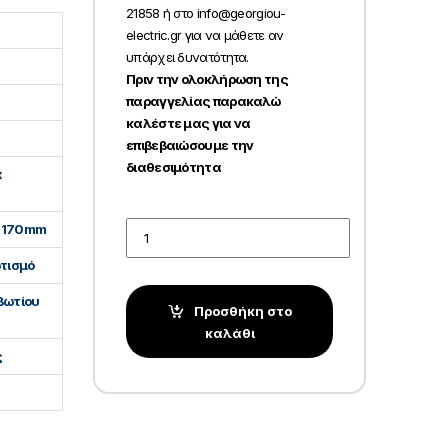
21858 ή στο info@georgiou-
electric.gr για να μάθετε αν
υπάρχει δυνατότητα.
Πριν την ολοκλήρωση της
παραγγελίας παρακαλώ
καλέστε μας για να
επιβεβαιώσουμε την
διαθεσιμότητα
x
Quantity
x 170mm
τισμό
βωτίου
Προσθήκη στο
καλάθι
ς