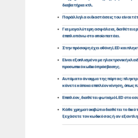
διαβατήρια κτλ.
Παράλληλα οι διαστάσεις του είναι τέ
Για μεγαλύτερη ασφάλεια, διαθέτει ερ
έπιπλο πάνω στο οποίο πατάει.
Στην πρόσοψη έχει οθόνη LED και πληκτ
Είναι εξοπλισμένο με ηλεκτρονική κλει
προσωπικό κωδικό πρόσβασης.
Αυτόματο άνοιγμα της πόρτας: πληκτρο
κάνετε κάποια επιπλέον κίνηση, όπως π
Επιπλέον, διαθέτει φωτισμό LED στο ε
Κάθε χρηματοκιβώτιο διαθέτει το δικό
ξεχάσετε τον κωδικό σας ή αν εξαντλη