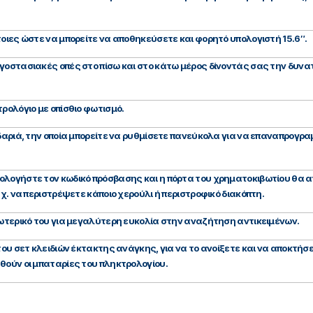
τοιες ώστε να μπορείτε να αποθηκεύσετε και φορητό υπολογιστή 15.6″.
γοστασιακές οπές στο πίσω και στο κάτω μέρος δίνοντάς σας την δυνατ
ρολόγιο με οπίσθιο φωτισμό.
δαριά, την οποία μπορείτε να ρυθμίσετε πανεύκολα για να επαναπρογρα
λογήστε τον κωδικό πρόσβασης και η πόρτα του χρηματοκιβωτίου θα αν
.χ. να περιστρέψετε κάποιο χερούλι ή περιστροφικό διακόπτη.
σωτερικό του για μεγαλύτερη ευκολία στην αναζήτηση αντικειμένων.
 του σετ κλειδιών έκτακτης ανάγκης, για να το ανοίξετε και να αποκτή
θούν οι μπαταρίες του πληκτρολογίου.