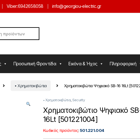
Viber:
6942658058
info@georgiou-electric.gr
ς
Προσωπική Φροντίδα
Εικόνα & Ήχος
Πληροφορική
• Χρηματοκιβώτια
Χρηματοκιβώτιο Ψηφιακό SB-16 16Lt [5012
• Χρηματοκιβώτια
,
Security
Χρηματοκιβώτιο Ψηφιακό SB
16Lt [501221004]
Κωδικός προϊόντος
:
501.221.004