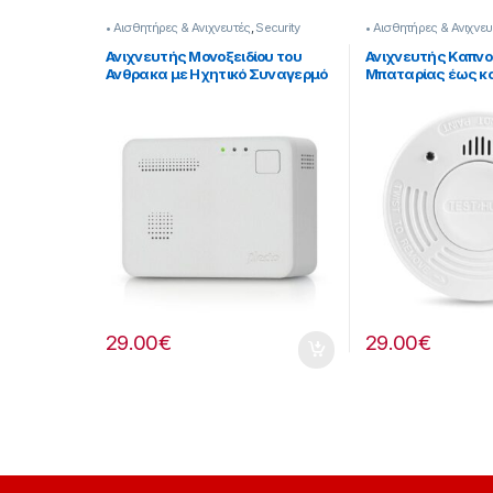
• Αισθητήρες & Ανιχνευτές
,
Security
• Αισθητήρες & Ανιχνευ
Ανιχνευτής Μονοξειδίου του
Ανιχνευτής Καπνο
Ανθρακα με Ηχητικό Συναγερμό
Μπαταρίας έως κα
85dB και Αισθητήρα
Σειρήνα 85dB και 
[339221009]
Χαμηλής Μπαταρ
[339221006]
29.00
€
29.00
€