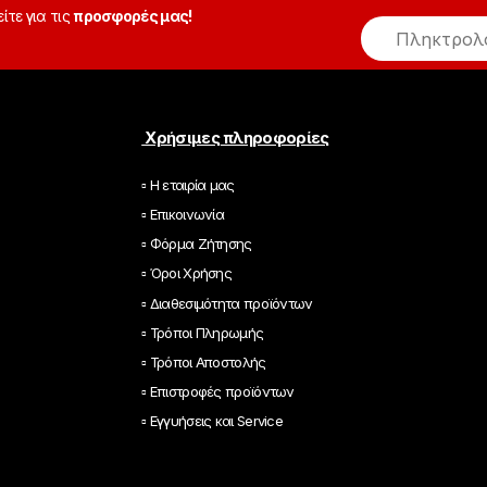
είτε για τις
προσφορές μας!
E
m
a
i
l
*
Χρήσιμες πληροφορίες
▫ Η εταιρία μας
▫ Επικοινωνία
▫ Φόρμα Ζήτησης
▫ Όροι Χρήσης
▫ Διαθεσιμότητα προϊόντων
▫ Τρόποι Πληρωμής
▫ Τρόποι Αποστολής
▫ Επιστροφές προϊόντων
▫ Εγγυήσεις και Service