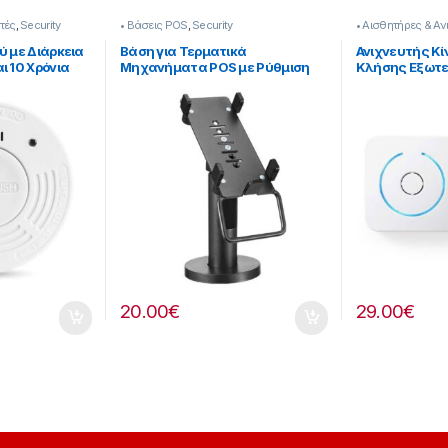
τές
,
Security
• Βάσεις POS
,
Security
• Αισθητήρες & Αν
ύ με Διάρκεια
Βάση για Τερματικά
Ανιχνευτής Κί
ι 10 Χρόνια
Μηχανήματα POS με Ρύθμιση
Κλήσης Εξωτε
Ειδοποίηση
Κλίσης και Οριζόντια
[503221002]
ίας
Περιστροφή [502221001]
20.00
€
29.00
€