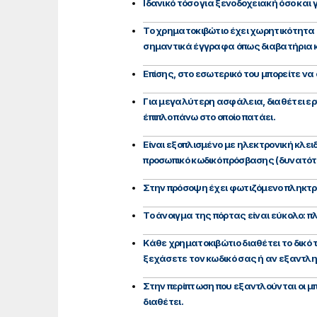
Ιδανικό τόσο για ξενοδοχειακή όσο και 
Το χρηματοκιβώτιο έχει χωρητικότητα 
σημαντικά έγγραφα όπως διαβατήρια κ
Επίσης, στο εσωτερικό του μπορείτε να 
Για μεγαλύτερη ασφάλεια, διαθέτει ερ
έπιπλο πάνω στο οποίο πατάει.
Είναι εξοπλισμένο με ηλεκτρονική κλει
προσωπικό κωδικό πρόσβασης (δυνατότη
Στην πρόσοψη έχει φωτιζόμενο πληκτρ
Το άνοιγμα της πόρτας είναι εύκολο: 
Κάθε χρηματοκιβώτιο διαθέτει το δικό
ξεχάσετε τον κωδικό σας ή αν εξαντλη
Στην περίπτωση που εξαντλούνται οι 
διαθέτει.