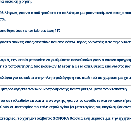
για οικιακή χρήση.
16 λίτρων, για να αποθηκεύετε τα πολύτιμα μικροαντικείμενά σας, sma
τλ.
αποθηκεύσετε και tablets έως 11”.
γοστασιακές οπές στο πίσω και στο κάτω μέρος δίνοντάς σας την δυνατ
δαριά, την οποία μπορείτε να ρυθμίσετε πανεύκολα για να επαναπρογρα
τα τοποθέτησης δύο κωδικών: Master & User απευθείας επάνω στο πληκτ
ολόγιο για ευκολία στην πληκτρολόγηση του κωδικού σε χώρους με χα
πληκτρολογήστε τον κωδικό πρόσβασης και περιστρέψετε τον διακόπτη.
 του σετ κλειδιών έκτακτης ανάγκης, για να το ανοίξετε και να αποκτή
θούν οι μπαταρίες του πληκτρολογίου (οι μπαταρίες συμπεριλαμβάνοντα
μπαταρίες, το χρηματοκιβώτιο SONORA θα σας ενημερώσει με την ηχητι