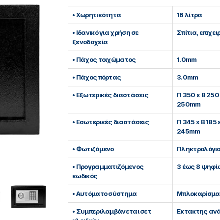
• Χωρητικότητα
16 λίτρα
• Ιδανικό για χρήση σε
Σπίτια, επιχει
ξενοδοχεία
• Πάχος τοιχώματος
1.0mm
• Πάχος πόρτας
3.0mm
• Εξωτερικές διαστάσεις
Π 350 x Β 250
250mm
• Εσωτερικές διαστάσεις
Π 345 x Β 185 
245mm
• Φωτιζόμενο
Πληκτρολόγι
• Προγραμματιζόμενος
3 έως 8 ψηφ
κωδικός
• Αυτόματο σύστημα
Μπλοκαρίσμα
• Συμπεριλαμβάνεται σετ
Εκτακτης αν