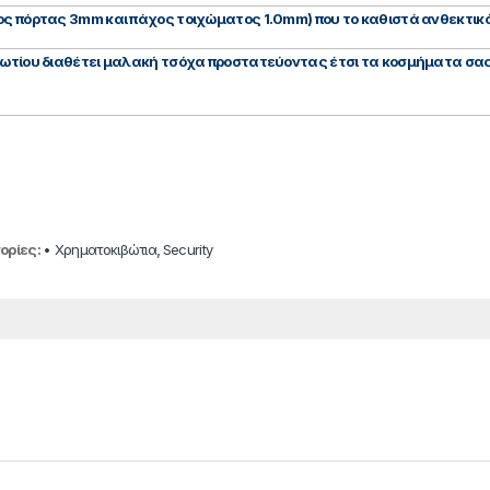
χος πόρτας 3mm και πάχος τοιχώματος 1.0mm) που το καθιστά ανθεκτικ
βωτίου διαθέτει μαλακή τσόχα προστατεύοντας έτσι τα κοσμήματα σας
ορίες:
• Χρηματοκιβώτια
,
Security