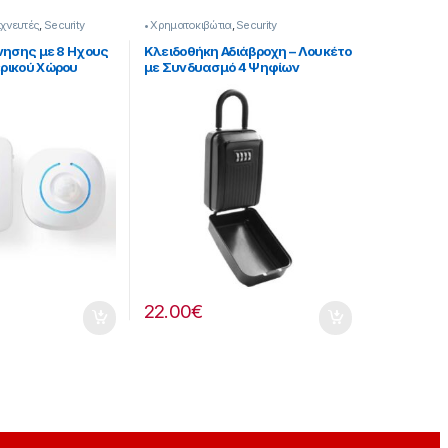
ιχνευτές
,
Security
• Χρηματοκιβώτια
,
Security
νησης με 8 Ηχους
Κλειδοθήκη Αδιάβροχη – Λουκέτο
ρικού Χώρου
με Συνδυασμό 4 Ψηφίων
[501221002]
22.00
€