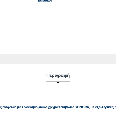
κλειδιών
Περιγραφή
ς ασφαλή με το νέο ψηφιακό χρηματοκιβώτιο SONORA, με εξωτερικές δ