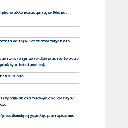
rtphone αλλά και μετρητά, καθώς και
ότητα να το βιδώσετε στον τοίχο ή στο
μματίστε το χρηματοκιβώτιο με τον δικό σας
ολόγιο- hotel function).
μηλό φωτισμό.
σετε πρόσβαση στα τιμαλφή σας, αν τυχόν
ι).
κή προειδοποίηση χαμηλής μπαταρίας που