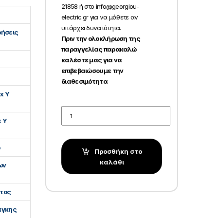
21858 ή στο info@georgiou-
electric.gr για να μάθετε αν
υπάρχει δυνατότητα.
ρήσεις
Πριν την ολοκλήρωση της
παραγγελίας παρακαλώ
καλέστε μας για να
επιβεβαιώσουμε την
διαθεσιμότητα
 x Υ
Quantity
x Υ
ο
Προσθήκη στο
καλάθι
ίων
τος
άγκης