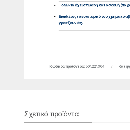
Το SB-16 έχει στιβαρή κατασκευή (πά
Επιπλέον, το εσωτερικό του χρηματοκι
γρατζουνιές.
Κωδικός προϊόντος:
501.221.004
Κατηγ
Σχετικά προϊόντα