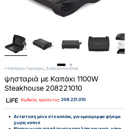
• Ψηστιέρεs-Γκριλιέρες
,
Συσκευές Κουζίνας
ψησταριά με Καπάκι 1100W
Steakhouse 208221010
Κωδικός προϊόντος
:
208.221.010
Αντίσταση μόνο στο καπάκι, για ομοιόμορφο ψήσιμο
χωρίς καπνό
Ψήσιμο χωρίς πιτσιλίσματα από λίπη και υγρά, χάρη