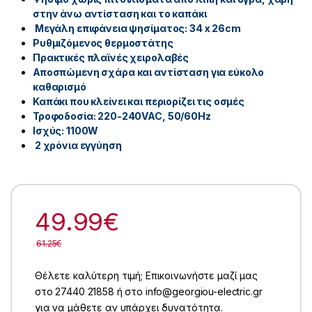
στην άνω αντίσταση και το καπάκι
Μεγάλη επιφάνεια ψησίματος: 34 x 26cm
Ρυθμιζόμενος θερμοστάτης
Πρακτικές πλαϊνές χειρολαβές
Αποσπώμενη σχάρα και αντίσταση για εύκολο
καθαρισμό
Καπάκι που κλείνει και περιορίζει τις οσμές
Τροφοδοσία: 220-240VAC, 50/60Hz
Ισχύς: 1100W
2 χρόνια εγγύηση
49.99
€
61.25
€
Θέλετε καλύτερη τιμή; Επικοινωνήστε μαζί μας
στο 27440 21858 ή στο info@georgiou-electric.gr
για να μάθετε αν υπάρχει δυνατότητα.