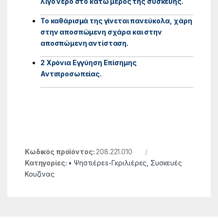
λίγο νερό στο κάτω μέρος της συσκευής.
Το καθάρισμά της γίνεται πανεύκολα, χάρη
στην αποσπώμενη σχάρα και στην
αποσπώμενη αντίσταση.
2 Χρόνια Εγγύηση Επίσημης
Αντιπροσωπείας.
Κωδικός προϊόντος:
208.221.010
Κατηγορίες:
• Ψηστιέρεs-Γκριλιέρες
,
Συσκευές
Κουζίνας