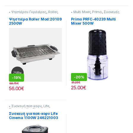
• Ψηστιέρεs-Γκριλιέρες
,
Roller
,
• Multi Mixer
,
Primo
,
Συσκευές
Συσκευές Κουζίνας
Κουζίνας
Ψηστιέρα Roller Mod:20109
Primo PRFC-40239 Multi
2500W
Mixer 500W
-
20%
-
19%
31.25
€
68.75
€
25.00
€
56.00
€
• Συσκευή ποπ-κορν
,
Life
,
Συσκευές Κουζίνας
Συσκευή για ποπ-κορν Life
Cinema 1100W 246221003