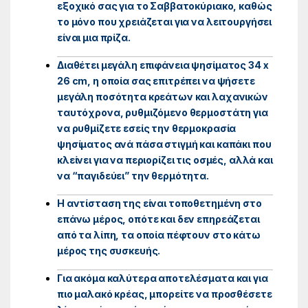
εξοχικό σας για το Σαββατοκύριακο, καθώς
το μόνο που χρειάζεται για να λειτουργήσει
είναι μια πρίζα.
Διαθέτει μεγάλη επιφάνεια ψησίματος 34 x
26 cm, η οποία σας επιτρέπει να ψήσετε
μεγάλη ποσότητα κρεάτων και λαχανικών
ταυτόχρονα, ρυθμιζόμενο θερμοστάτη για
να ρυθμίζετε εσείς την θερμοκρασία
ψησίματος ανά πάσα στιγμή και καπάκι που
κλείνει για να περιορίζει τις οσμές, αλλά και
να “παγιδεύει” την θερμότητα.
Η αντίσταση της είναι τοποθετημένη στο
επάνω μέρος, οπότε και δεν επηρεάζεται
από τα λίπη, τα οποία πέφτουν στο κάτω
μέρος της συσκευής.
Για ακόμα καλύτερα αποτελέσματα και για
πιο μαλακό κρέας, μπορείτε να προσθέσετε