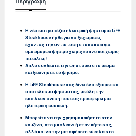
Περιγραφή
H νέα επιτραπέζια ηλεκτρική ψησταριά LiFE
Steakhouse ήρθε για να ξεχωρίσει,
έχοντας την αντίσταση στο καπάκι για
ομοιόμορφο ψήσιμο χωρίς καπνό και χωρίς
πιτσιλιές!
Απλά συνδέστε την ψησταριά στο ρεύμα
και ξεκινήστε το ψήσιμο.
Η LiFE Steakhouse σας δίνει ένα εξαιρετικό
αποτέλεσμα ψησίματος, με όλη την
επιπλέον άνεση που σας προσφέρει μια
ηλεκτρική συσκευή.
Μπορείτε να την χρησιμοποιήσετε στην
κουζίνα, στο μπαλκόνι ή στον κήπο σας,
αλλά και να την μεταφέρετε εύκολα στο