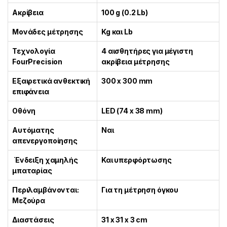
Ακρίβεια
100 g (0.2 Lb)
Μονάδες μέτρησης
Kg και Lb
Τεχνολογία
4 αισθητήρες για μέγιστη
FourPrecision
ακρίβεια μέτρησης
Εξαιρετικά ανθεκτική
300 x 300 mm
επιφάνεια
Οθόνη
LED (74 x 38 mm)
Αυτόματης
Ναι
απενεργοποίησης
Ένδειξη χαμηλής
Και υπερφόρτωσης
μπαταρίας
Περιλαμβάνονται:
Για τη μέτρηση όγκου
Μεζούρα
Διαστάσεις
31 x 31 x 3 cm