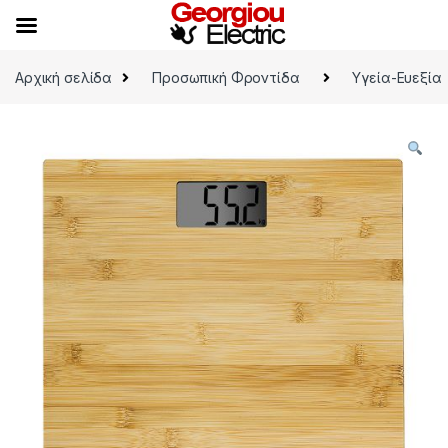
Skip to navigation
Skip to content
Αρχική σελίδα
Προσωπική Φροντίδα
Υγεία-Ευεξία