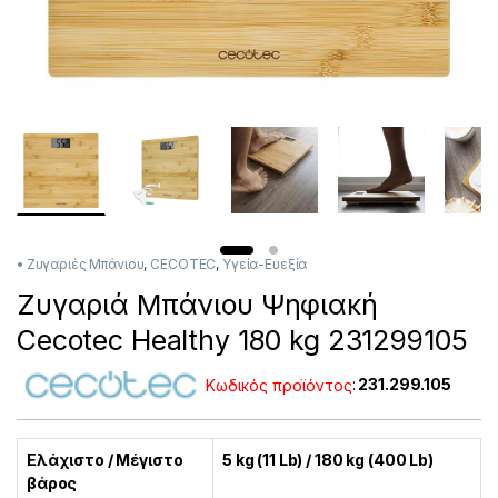
• Ζυγαριές Μπάνιου
,
CECOTEC
,
Υγεία-Ευεξία
Ζυγαριά Μπάνιου Ψηφιακή
Cecotec Healthy 180 kg 231299105
Κωδικός προϊόντος
:
231.299.105
Ελάχιστο / Μέγιστο
5 kg (11 Lb) / 180 kg (400 Lb)
βάρος