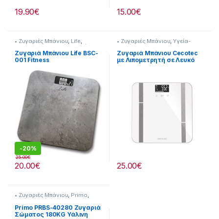
19.90
€
15.00
€
• Ζυγαριές Μπάνιου
,
Life
,
• Ζυγαριές Μπάνιου
,
Υγεία-
Προσωπική Φροντίδα
,
Υγεία-
Ευεξία
Ευεξία
Ζυγαριά Μπάνιου Life BSC-
Ζυγαριά Μπάνιου Cecotec
001 Fitness
με Λιπομετρητή σε Λευκό
χρώμα 231222002
-
20%
25.00
€
20.00
€
25.00
€
• Ζυγαριές Μπάνιου
,
Primo
,
Υγεία-Ευεξία
Primo PRBS-40280 Ζυγαριά
Σώματος 180KG Υάλινη