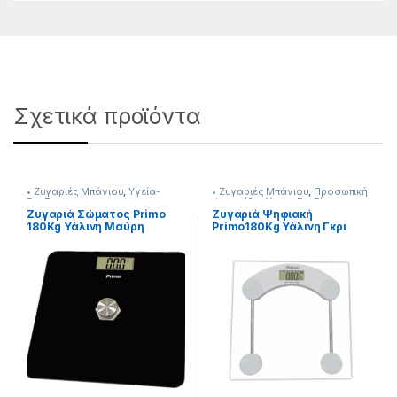
Σχετικά προϊόντα
• Ζυγαριές Μπάνιου
,
Υγεία-
• Ζυγαριές Μπάνιου
,
Προσωπική
Ευεξία
Φροντίδα
,
Υγεία-Ευεξία
Ζυγαριά Σώματος Primo
Ζυγαριά Ψηφιακή
180Kg Υάλινη Μαύρη
Primo180Kg Υάλινη Γκρι
231299107
[231299104]