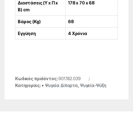
Διαστάσεις (Υ x Π x
178 x 70 x 68
Β) cm
Βάρος (Kg)
68
Εγγύηση
4 Χρόνια
Κωδικός προϊόντος:
901.182.039
Κατηγορίες:
• Ψυγεία Δίπορτα
,
Ψυγεία-Ψύξη