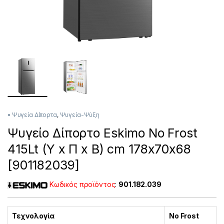
• Ψυγεία Δίπορτα
,
Ψυγεία-Ψύξη
Ψυγείο Δίπορτο Eskimo No Frost
415Lt (Υ x Π x Β) cm 178x70x68
[901182039]
Κωδικός προϊόντος
:
901.182.039
Τεχνολογία
No Frost