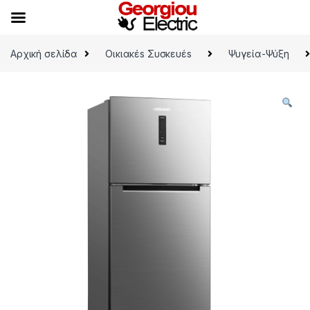
Skip to navigation
Skip to content
Αρχική σελίδα
Οικιακέs Συσκευέs
Ψυγεία-Ψύξη