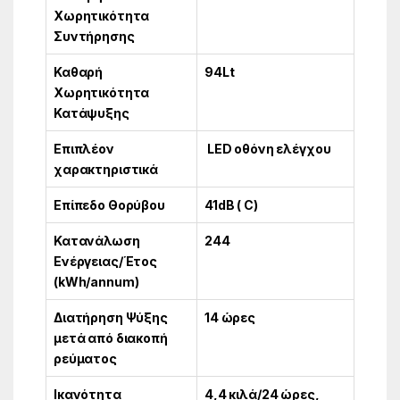
Χωρητικότητα
Συντήρησης
Καθαρή
94Lt
Χωρητικότητα
Κατάψυξης
Επιπλέον
LED οθόνη ελέγχου
χαρακτηριστικά
Επίπεδο Θορύβου
41dB ( C)
Κατανάλωση
244
Ενέργειας/Έτος
(kWh/annum)
Διατήρηση Ψύξης
14 ώρες
μετά από διακοπή
ρεύματος
Ικανότητα
4,4 κιλά/24 ώρες,