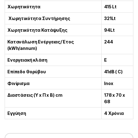
Χωρητικότητα
415 Lt
Χωρητικότητα Συντήρησης
321Lt
Χωρητικότητα Κατάψυξης
94Lt
Κατανάλωση Ενέργειας/Έτος
244
(kWh/annum)
Ενεργειακή κλάση
E
Επίπεδο Θορύβου
41dB ( C)
Φινίρισμα
Inox
Διαστάσεις (Υ x Π x Β) cm
178 x 70 x
68
Εγγύηση
4 Χρόνια