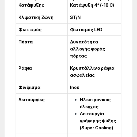
Κατάψυξης
Κατάψυξη 4* (-18 C)
Κλιματική Ζώνη
ST/N
Φωτισμός
Φωτισμός LED
Πόρτα
Δυνατότητα
αλλαγής φοράς
πόρτας
Ράφια
Κρυστάλλινα ράφια
ασφαλείας
Φινίρισμα
Inox
Λειτουργίες
Ηλεκτρονικός
έλεγχος
Λειτουργία
γρήγορης ψύξης
(Super Cooling)