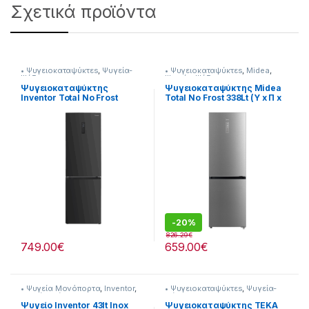
Σχετικά προϊόντα
• Ψυγειοκαταψύκτεs
,
Ψυγεία-
• Ψυγειοκαταψύκτεs
,
Midea
,
Ψύξη
Ψυγεία-Ψύξη
Ψυγειοκαταψύκτης
Ψυγειοκαταψύκτης Midea
Inventor Total No Frost
Total No Frost 338Lt (Υ x Π x
(ΥxΠxΒ)193.5 x 60 x 66.5cm
Β)cm 185 x 59,5 x 70
901264039 με ενεργειακή
901182056
κλάση Ε
-
20%
826.29
€
749.00
€
659.00
€
• Ψυγεία Μονόπορτα
,
Inventor
,
• Ψυγειοκαταψύκτεs
,
Ψυγεία-
Ψυγεία-Ψύξη
Ψύξη
Ψυγείο Inventor 43lt Inox
Ψυγειοκαταψύκτης TEKA