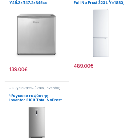
Υ49.2xΠ47.2xΒ45εκ
Full No Frost 323 L Υ=1880,
901264040
Π=595, Β=635 901195007
489.00
€
139.00
€
• Ψυγειοκαταψύκτεs
,
Inventor
,
Ψυγεία-Ψύξη
Ψυγειοκαταψύκτης
Inventor 310lt Total NoFrost
Υ188xΠ59.5xΒ63εκ
901264044