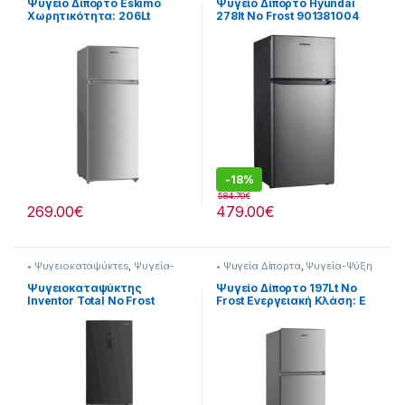
Ψυγείο Δίπορτο Eskimo
Ψυγείο Δίπορτο Hyundai
Χωρητικότητα: 206Lt
278lt No Frost 901381004
Κλάση:E 901182049
-
18%
584.70
€
269.00
€
479.00
€
• Ψυγειοκαταψύκτεs
,
Ψυγεία-
• Ψυγεία Δίπορτα
,
Ψυγεία-Ψύξη
Ψύξη
Ψυγειοκαταψύκτης
Ψυγείο Δίπορτο 197Lt No
Inventor Total No Frost
Frost Ενεργειακή Κλάση: E
(ΥxΠxΒ)193.5 x 60 x 66.5cm
901182229
901264039 με ενεργειακή
κλάση Ε