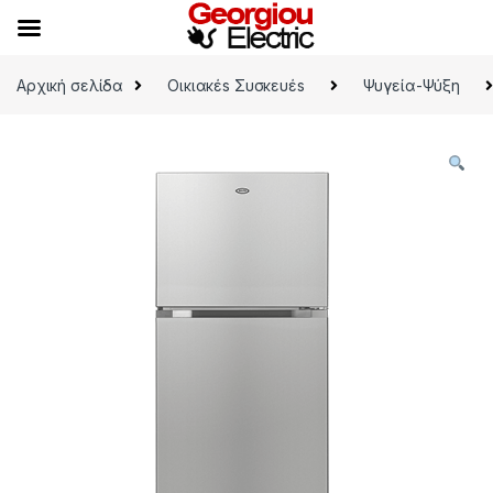
Skip to navigation
Skip to content
Αρχική σελίδα
Οικιακέs Συσκευέs
Ψυγεία-Ψύξη