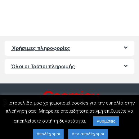
Χρήσιμες πληροφορίες
Όλοι οι Τρόποι πληρωμής
Η ιστοσελίδα μας χρησιμοποιεί cookies για την ευκολία στην
πλοήγηση σας. Μπορείτε οποιαδήποτε στιγμή επιθυμείτε να
αποκλείσετε αυτή τη δυνατότητα.
Ρυθμίσεις
Έχετε ερωτήσεις ? Καλέστε
μας!
Αποδέχομαι
Δεν αποδέχομαι
(+30) 27440 21858