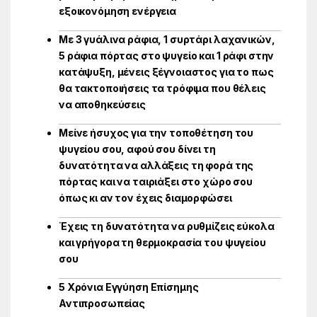
εξοικονόμηση ενέργεια
Με 3 γυάλινα ράφια, 1 συρτάρι λαχανικών,
5 ράφια πόρτας στο ψυγείο και 1 ράφι στην
κατάψυξη, μένεις ξέγνοιαστος για το πως
θα τακτοποιήσεις τα τρόφιμα που θέλεις
να αποθηκεύσεις
Μείνε ήσυχος για την τοποθέτηση του
ψυγείου σου, αφού σου δίνει τη
δυνατότητα να αλλάξεις τη φορά της
πόρτας και να ταιριάξει στο χώρο σου
όπως κι αν τον έχεις διαμορφώσει
Έχεις τη δυνατότητα να ρυθμίζεις εύκολα
και γρήγορα τη θερμοκρασία του ψυγείου
σου
5 Χρόνια Εγγύηση Επίσημης
Αντιπροσωπείας