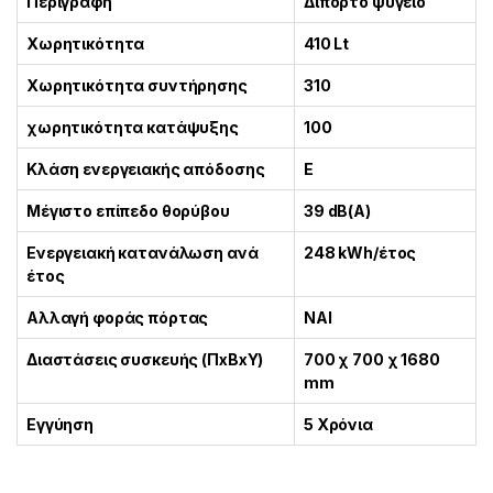
Περιγραφή
Δίπορτο ψυγείο
Χωρητικότητα
410 Lt
Χωρητικότητα συντήρησης
310
χωρητικότητα κατάψυξης
100
Κλάση ενεργειακής απόδοσης
E
Μέγιστο επίπεδο θορύβου
39 dB(A)
Ενεργειακή κατανάλωση ανά
248 kWh/έτος
έτος
Αλλαγή φοράς πόρτας
ΝΑΙ
Διαστάσεις συσκευής (ΠxΒxΥ)
700 χ 700 χ 1680
mm
Εγγύηση
5 Χρόνια