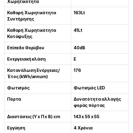
Χωρητικότητα
Καθαρή Χωρητικότητα
163Lt
Συντήρησης
Καθαρή Χωρητικότητα
41Lt
Κατάψυξης
Επίπεδο Θορύβου
40dB
Ενεργειακή κλάση
E
Κατανάλωση Ενέργειας/
176
Έτος (kWh/annum)
Φωτισμός
Φωτισμός LED
Πόρτα
Δυνατότητα αλλαγής
φοράς πόρτας
Διαστάσεις (Υ x Π x Β) cm
143 x 55 x 55
Εγγύηση
4 Χρόνια