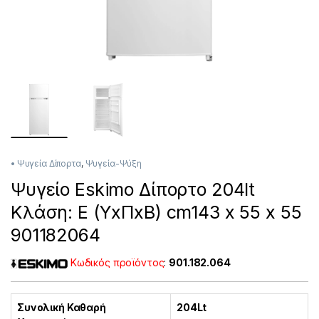
• Ψυγεία Δίπορτα
,
Ψυγεία-Ψύξη
Ψυγείο Eskimo Δίπορτο 204lt
Κλάση: E (ΥxΠxΒ) cm143 x 55 x 55
901182064
Κωδικός προϊόντος
:
901.182.064
Συνολική Καθαρή
204Lt