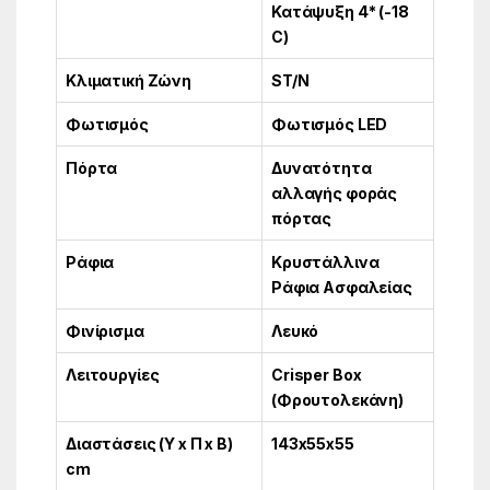
Κατάψυξη 4* (-18
C)
Κλιματική Ζώνη
ST/N
Φωτισμός
Φωτισμός LED
Πόρτα
Δυνατότητα
αλλαγής φοράς
πόρτας
Ράφια
Κρυστάλλινα
Ράφια Ασφαλείας
Φινίρισμα
Λευκό
Λειτουργίες
Crisper Box
(Φρουτολεκάνη)
Διαστάσεις (Υ x Π x Β)
143x55x55
cm