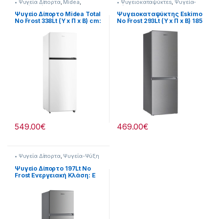
• Ψυγεία Δίπορτα
,
Midea
,
• Ψυγειοκαταψύκτεs
,
Ψυγεία-
Ψυγεία-Ψύξη
Ψύξη
Ψυγείο Δίπορτο Midea Total
Ψυγειοκαταψύκτης Eskimo
No Frost 338Lt (Υ x Π x Β) cm:
No Frost 293Lt (Υ x Π x B) 185
172,4 x 59,5 x 69,5
x 60 x 60cm [901182038]
[901182043]
549.00
€
469.00
€
• Ψυγεία Δίπορτα
,
Ψυγεία-Ψύξη
Ψυγείο Δίπορτο 197Lt No
Frost Ενεργειακή Κλάση: E
901182229