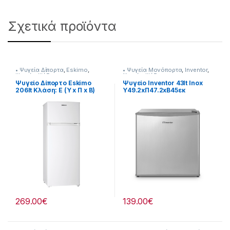
Σχετικά προϊόντα
• Ψυγεία Δίπορτα
,
Eskimo
,
• Ψυγεία Μονόπορτα
,
Inventor
,
Ψυγεία-Ψύξη
Ψυγεία-Ψύξη
Ψυγείο Δίπορτο Eskimo
Ψυγείο Inventor 43lt Inox
206lt Κλάση: E (Υ x Π x Β)
Υ49.2xΠ47.2xΒ45εκ
cm143 x 54,5 x 55,5
901264040
[901182057]
269.00
€
139.00
€