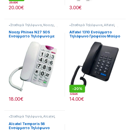
25.00
€
20.00
€
3.00
€
•Σταθερά Τηλέφωνα
,
Noozy
,
•Σταθερά Τηλέφωνα
,
Alfatel
,
Σταθερά Τηλέφωνα
,
Τηλεφωνία
Σταθερά Τηλέφωνα
,
Τηλεφωνία
Noozy Phinea N27 SOS
Alfatel 1310 Ενσύρματο
Ενσύρματο Τηλέφωνο με
Τηλέφωνο Γραφείου Μαύρο
Μεγάλα Πλήκτρα, Ανοιχτή
Ακρόαση και Πλήκτρο
Άμεσης Ανάγκης Λευκό
-
20%
17.50
€
18.00
€
14.00
€
•Σταθερά Τηλέφωνα
,
Alcatel
,
Σταθερά Τηλέφωνα
,
Σταθέρη
Τηλεφώνια
Alcatel Temporis 56
Ενσύρματο Τηλέφωνο