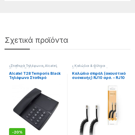
Σχετικά προϊόντα
•Σταθερά Τηλέφωνα
,
Alcatel
,
• Καλώδια & Φίλτρα
Σταθερά Τηλέφωνα
Τηλεφώνικα
,
Σταθερά
Τηλέφωνα
Alcatel T28 Temporis Black
Καλώδιο σπιράλ (ακουστικό
Τηλέφωνο Σταθερό
συσκευής) RJ10 αρσ. – RJ10
αρσ. 2.00m., σε μαύρο
χρώμα.
-
20%