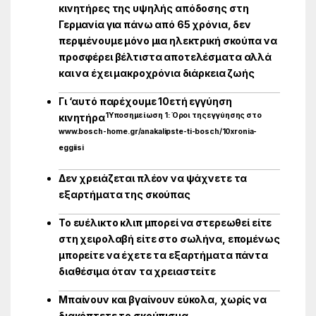
κινητήρες της υψηλής απόδοσης στη
Γερμανία για πάνω από 65 χρόνια, δεν
περιμένουμε μόνο μια ηλεκτρική σκούπα να
προσφέρει βέλτιστα αποτελέσματα αλλά
και να έχει μακροχρόνια διάρκεια ζωής
Γι ‘αυτό παρέχουμε 10ετή εγγύηση
1
Υποσημείωση 1: Όροι της εγγύησης στο
κινητήρα
www.bosch-home.gr/anakalipste-ti-bosch/10xronia-
eggiisi
Δεν χρειάζεται πλέον να ψάχνετε τα
εξαρτήματα της σκούπας
Το ευέλικτο κλιπ μπορεί να στερεωθεί είτε
στη χειρολαβή είτε στο σωλήνα, επομένως
μπορείτε να έχετε τα εξαρτήματα πάντα
διαθέσιμα όταν τα χρειαστείτε
Μπαίνουν και βγαίνουν εύκολα, χωρίς να
διακόπτετε το σκούπισμα