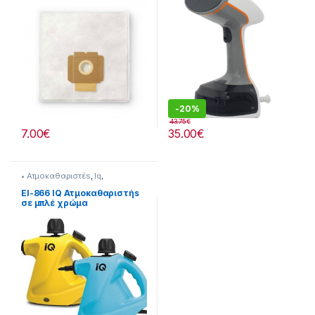
-
20%
43.75
€
7.00
€
35.00
€
• Ατμοκαθαριστέs
,
Iq
,
Σκούπισμα & Καθάρισμα
EI-866 IQ Ατμοκαθαριστήs
σε μπλέ χρώμα