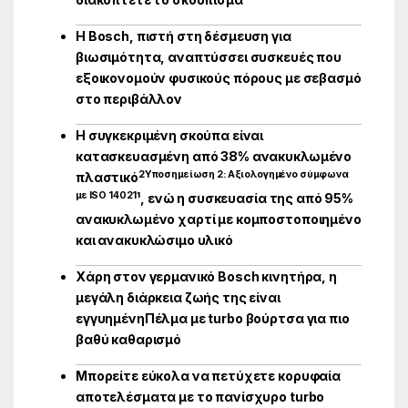
Η Bosch, πιστή στη δέσμευση για
βιωσιμότητα, αναπτύσσει συσκευές που
εξοικονομούν φυσικούς πόρους με σεβασμό
στο περιβάλλον
Η συγκεκριμένη σκούπα είναι
κατασκευασμένη από 38% ανακυκλωμένο
2
Υποσημείωση 2: Αξιολογημένο σύμφωνα
πλαστικό
με ISO 14021
¹, ενώ η συσκευασία της από 95%
ανακυκλωμένο χαρτί με κομποστοποιημένο
και ανακυκλώσιμο υλικό
Χάρη στον γερμανικό Bosch κινητήρα, η
μεγάλη διάρκεια ζωής της είναι
εγγυημένη
Πέλμα με turbo βούρτσα για πιο
βαθύ καθαρισμό
Μπορείτε εύκολα να πετύχετε κορυφαία
αποτελέσματα με το πανίσχυρο turbo