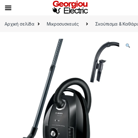
Skip to navigation
Skip to content
Αρχική σελίδα
Μικροσυσκευές
Σκούπισμα & Καθάρ