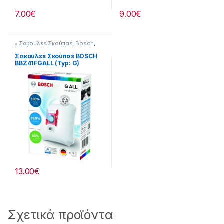
7.00
€
9.00
€
• Σακούλεs Σκούπαs
,
Bosch
,
Σκούπισμα & Καθάρισμα
Σακούλεs Σκούπαs BOSCH
BBZ41FGALL (Typ: G)
Original 23219028
13.00
€
Σχετικά προϊόντα