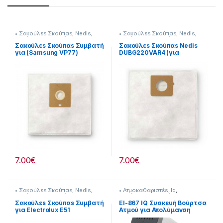
• Σακούλεs Σκούπαs
,
Nedis
,
• Σακούλεs Σκούπαs
,
Nedis
,
Σκούπισμα & Καθάρισμα
Σκούπισμα & Καθάρισμα
Σακούλεs Σκούπαs Συμβατή
Σακούλεs Σκούπαs Nedis
για (Samsung VP77)
DUBG220VAR4 (για
Goldstar-LG)
7.00
€
7.00
€
• Σακούλεs Σκούπαs
,
Nedis
,
• Ατμοκαθαριστέs
,
Iq
,
Σκούπισμα & Καθάρισμα
Σκούπισμα & Καθάρισμα
Σακούλεs Σκούπαs Συμβατή
EI-867 IQ Συσκευή Βούρτσα
για Electrolux E51
Ατμού για Απολύμανση
232221025
Ρούχων