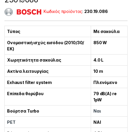
Κωδικός προϊόντος
:
230.19.086
Τύπος
Με σακούλα
Ονομαστική ισχύς εισόδου (2010/30/
850 W
ΕΚ)
Χωρητικότητα σακούλας
4.0 L
Ακτίνα λειτουργίας
10 m
Exhaust filter system
Πλενόμενο
Επίπεδα θορύβου
79 dB(A) re
1pW
Βούρτσα Turbo
Ναι
PET
ΝΑΙ