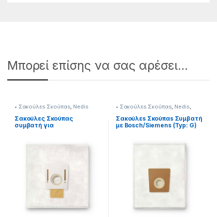
Μπορεί επίσης να σας αρέσει…
• Σακούλεs Σκούπαs
,
Nedis
• Σακούλεs Σκούπαs
,
Nedis
,
Σκούπισμα & Καθάρισμα
Σακούλες Σκούπας
Σακούλεs Σκούπαs Συμβατή
συμβατή για
με Bosch/Siemens (Typ: G)
Bosch/Siemens D – E – F – G –
GALL) 232221026
H 232221023