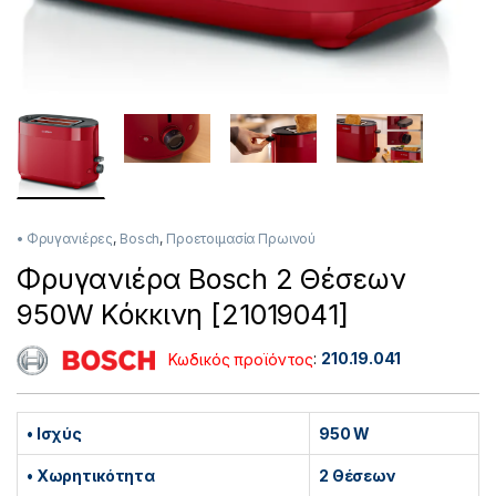
• Φρυγανιέρες
,
Bosch
,
Προετοιμασία Πρωινού
Φρυγανιέρα Bosch 2 Θέσεων
950W Κόκκινη [21019041]
Κωδικός προϊόντος
:
210.19.041
• Ισχύς
950 W
• Χωρητικότητα
2 Θέσεων