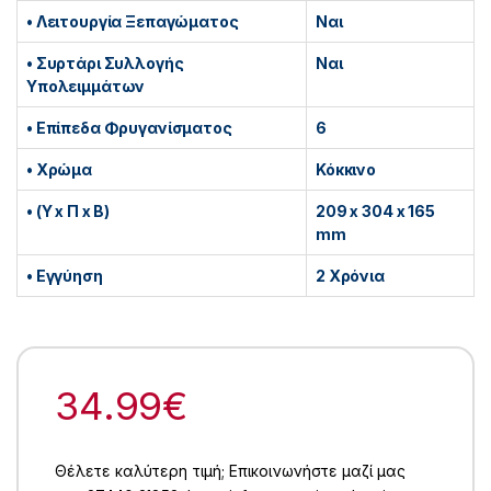
• Λειτουργία Ξεπαγώματος
Ναι
• Συρτάρι Συλλογής
Ναι
Υπολειμμάτων
• Επίπεδα Φρυγανίσματος
6
• Χρώμα
Κόκκινο
• (Υ x Π x Β)
209 x 304 x 165
mm
• Εγγύηση
2 Χρόνια
34.99
€
Θέλετε καλύτερη τιμή; Επικοινωνήστε μαζί μας