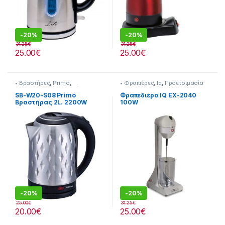
-
20%
-
20%
31.25
€
31.25
€
25.00
€
25.00
€
• Βραστήρες
,
Primo
,
• Φραπιέρες
,
Iq
,
Προετοιμασία
Προετοιμασία Πρωινού
Πρωινού
SB-W20-S08 Primo
Φραπεδιέρα IQ EX-2040
Βραστήρας 2L. 2200W
100W
-
20%
-
20%
25.00
€
31.25
€
20.00
€
25.00
€