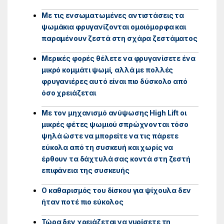
Με τις ενσωματωμένες αντιστάσεις τα
ψωμάκια φρυγανίζονται ομοιόμορφα και
παραμένουν ζεστά στη σχάρα ζεστάματος
Μερικές φορές θέλετε να φρυγανίσετε ένα
μικρό κομμάτι ψωμί, αλλά με πολλές
φρυγανιέρες αυτό είναι πιο δύσκολο από
όσο χρειάζεται
Με τον μηχανισμό ανύψωσης High Lift οι
μικρές φέτες ψωμιού σπρώχνονται τόσο
ψηλά ώστε να μπορείτε να τις πάρετε
εύκολα από τη συσκευή και χωρίς να
έρθουν τα δάχτυλά σας κοντά στη ζεστή
επιφάνεια της συσκευής
Ο καθαρισμός του δίσκου για ψίχουλα δεν
ήταν ποτέ πιο εύκολος
Τώρα δεν χρειάζεται να γυρίσετε τη