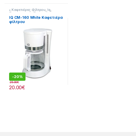
• Καφετιέρες Φίλτρου
,
Iq
,
Προετοιμασία Πρωινού
IQ CM-160 White Καφετιέρα
φίλτρου
-
20%
25.00
€
20.00
€