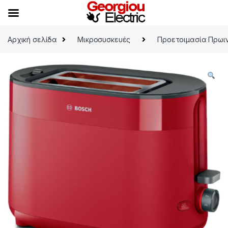
Skip to navigation
Skip to content
Αρχική σελίδα
Μικροσυσκευές
Προετοιμασία Πρωι