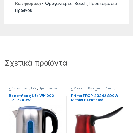
Κατηγορίες:
• Φρυγανιέρες
,
Bosch
,
Προετοιμασία
Πρωινού
Σχετικά προϊόντα
• Βραστήρες
,
Life
,
Προετοιμασία
• Μπρίκια Hλεκτρικά
,
Primo
,
Πρωινού
Προετοιμασία Πρωινού
Βραστήρας Life WK 002
Primo PRCP-40242 800W
1.7L 2200W
Μπρίκι Hλεκτρικό