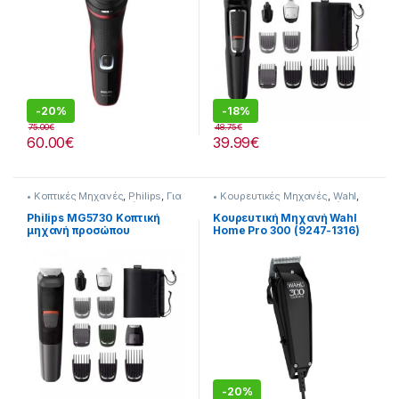
-
20%
-
18%
75.00
€
48.75
€
60.00
€
39.99
€
• Κοπτικές Μηχανές
,
Philips
,
Για
• Κουρευτικές Μηχανές
,
Wahl
,
τον Ανδρα
,
Προσωπική
Για τον Ανδρα
,
Προσωπική
Φροντίδα
Φροντίδα
Philips MG5730 Κοπτική
Κουρευτική Μηχανή Wahl
μηχανή προσώπου
Home Pro 300 (9247-1316)
(Επαναφορτιζόμενη)
-
20%