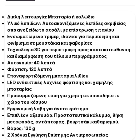
Διπλή λειτουργία: Μπαταρία ή καλώδιο
Υλικό λεπίδων: Αυτοακονιζόμενες λεπίδες ακριβείας
από ανοξείδωτο ατσάλι με επίστρωση τιτανίου
Ενσωματωμένο τρίμερ, ιδανικό για περιποίηση και
φινίρισμα σε μουστάκια και φαβορίτες
Τεχνολογία 3D για περιστροφή προς πάσα κατεύθυνση
και διαμόρφωση του τέλειου περιγράμματος
Αυτονομία: 40 λεπτά
Φόρτιση: 120 λεπτά
Επαναφορτιζόμενη μπαταρία λιθίου
LED ενδεικτικές λυχνίες φόρτισης και χαμηλής
μπαταρίας
Προσαρμοζόμενη τάση για χρήση σε οποιαδήποτε
χώρα του κόσμου
Εργονομική λαβή για άνετο κράτημα
Επιπλέον αξεσουάρ: Προστατευτικό κάλυμμα, θήκη
μεταφοράς, αντάπτορας, βουρτσάκι καθαρισμού.
Βάρος: 130 g
2 Χρόνια Εγγύηση Επίσημης Αντιπροσωπείας