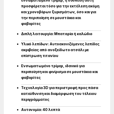
ενσωματωμένο τρίμερ, η συσκευή αυτή
προσφέρεται τόσο για την εκτέλεση ακόμη
και χρονοβόρων ξυρισμάτων, όσο και για
την περιποίηση σε μουστάκια και
φαβορίτες
Διπλή λειτουργία: Μπαταρία ή καλώδιο
Υλικό λεπίδων: Αυτοακονιζόμενες λεπίδες
ακριβείας από ανοξείδωτο ατσάλι με
επίστρωση τιτανίου
Ενσωματωμένο τρίμερ, ιδανικό για
περιποίηση και φινίρισμα σε μουστάκια και
φαβορίτες
Τεχνολογία 3D για περιστροφή προς πάσα
κατεύθυνση και διαμόρφωση του τέλειου
περιγράμματος
Αυτονομία: 40 λεπτά