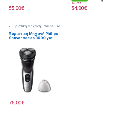
68.75
€
55.90
€
54.90
€
• Ξυριστική Μηχανή
,
Philips
,
Για
τον Ανδρα
,
Προσωπική
Φροντίδα
Ξυριστική Μηχανή Philips
Shaver series 3000 για
Υγρό και Στεγνό Ξύρισμα
237362005
75.00
€