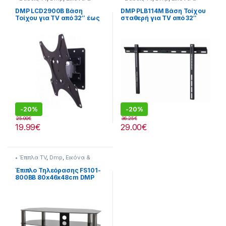
Ήχος
Ήχος
DMP LCD2900B Βάση
DMP PLB114M Βάση Τοίχου
Τοίχου για TV από 32″ έως
σταθερή για TV από 32″
43″
έως 55″
-
20%
-
20%
25.00
€
36.25
€
19.99
€
29.00
€
• Έπιπλα TV
,
Dmp
,
Εικόνα &
Ήχος
Έπιπλο Τηλεόρασης FS101-
800BB 80x46x48cm DMP