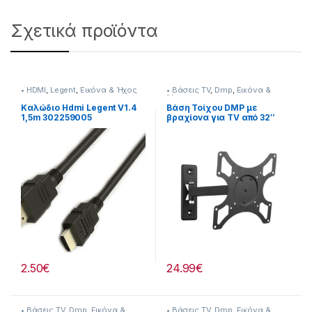
Σχετικά προϊόντα
• HDMI
,
Legent
,
Εικόνα & Ήχος
• Βάσεις TV
,
Dmp
,
Εικόνα &
Ήχος
Καλώδιο Hdmi Legent V1.4
Βάση Τοίχου DMP με
1,5m 302259005
βραχίονα για TV από 32″
έως 43″ 270272017
2.50
€
24.99
€
• Βάσεις TV
,
Dmp
,
Εικόνα &
• Βάσεις TV
,
Dmp
,
Εικόνα &