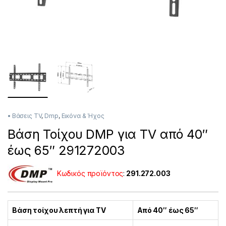
• Βάσεις TV
,
Dmp
,
Εικόνα & Ήχος
Βάση Τοίχου DMP για TV από 40″
έως 65″ 291272003
Κωδικός προϊόντος
:
291.272.003
Βάση τοίχου λεπτή για TV
Από 40″ έως 65″