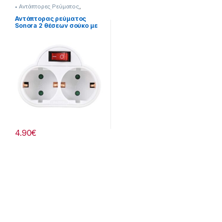
• Αντάπτορες Ρεύματος
,
Sonora
,
Πολύπριζα &
Αντάπτορες
Αντάπτορας ρεύματος
Sonora 2 θέσεων σούκο με
διακόπτη on/off 253221033
4.90
€