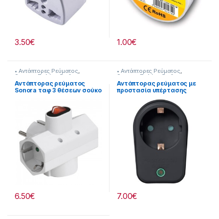
3.50
€
1.00
€
• Αντάπτορες Ρεύματος
,
• Αντάπτορες Ρεύματος
,
Sonora
,
Πολύπριζα &
Sonora
,
Πολύπριζα &
Αντάπτορες
Αντάπτορες
Αντάπτορας ρεύματος
Αντάπτορας ρεύματος με
Sonora ταφ 3 θέσεων σούκο
προστασία υπέρτασης
με διακόπτη on/off
253221023
253221032
6.50
€
7.00
€