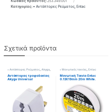
Κωδικός προϊόντος:
253.349.001
Κατηγορίες:
• Αντάπτορες Ρεύματος
,
Entac
Σχετικά προϊόντα
• Αντάπτορες Ρεύματος
,
Akyga
,
• Μονωτικές ταινίες
,
Entac
Ηλεκτρολογικό Υλικό
Αντάπτορας τροφοδοσίας
Μονωτική Ταινία Entac
Akyga Universal
0.13Χ19mm 20m White.