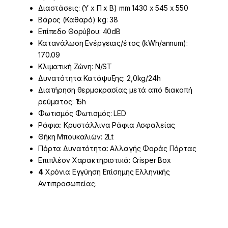
Διαστάσεις: (Υ x Π x Β) mm 1430 x 545 x 550
Βάρος (Καθαρό) kg: 38
Επίπεδο Θορύβου: 40dB
Κατανάλωση Ενέργειας/έτος (kWh/annum):
170.09
Κλιματική Ζώνη: N/ST
Δυνατότητα Κατάψυξης: 2,0kg/24h
Διατήρηση θερμοκρασίας μετά από διακοπή
ρεύματος: 15h
Φωτισμός Φωτισμός: LED
Ράφια: Κρυστάλλινα Ράφια Ασφαλείας
Θήκη Μπουκαλιών: 2Lt
Πόρτα Δυνατότητα: Αλλαγής Φοράς Πόρτας
Επιπλέον Χαρακτηριστικά: Crisper Box
4
Χρόνια Εγγύηση Επίσημης Ελληνικής
Αντιπροσωπείας.