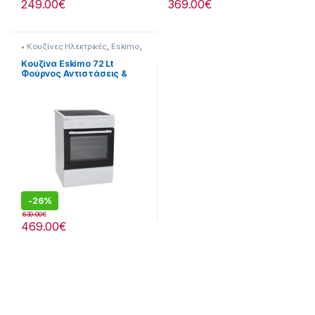
249.00
€
369.00
€
• Κουζίνες Ηλεκτρικές
,
Eskimo
,
Κουζίνες & Φούρνοι
Κουζίνα Eskimo 72 Lt
Φούρνος Αντιστάσεις &
Αέρας 905182004
-
26%
630.00
€
469.00
€