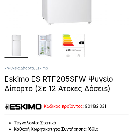
• Ψυγεία Δίπορτα
,
Eskimo
Eskimo ES RTF205SFW Ψυγείο
Δίπορτο (Σε 12 Άτοκες Δόσειs)
Κωδικός προϊόντος
:
901.182.031
Τεχνολογία: Στατικό
Καθαρή Χωρητικότητα Συντήρησης: 169Lt