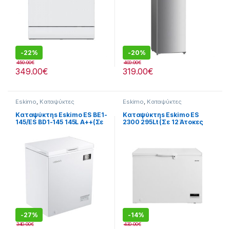
-
22%
-
20%
450.00
€
400.00
€
349.00
€
319.00
€
Eskimo
,
Καταψύκτες
Eskimo
,
Καταψύκτες
Καταψύκτηs Eskimo ES BE1-
Καταψύκτηs Eskimo ES
145/ES BD1-145 145L A++(Σε
2300 295Lt (Σε 12 Άτοκες
12 Άτοκες Δόσειs)
Δόσειs)
-
27%
-
14%
340.00
€
430.00
€