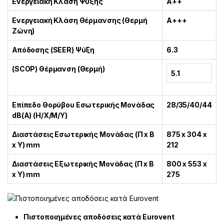
Ενεργειακή Κλάση Ψύξης
A++
Ενεργειακή Κλάση Θέρμανσης (Θερμή
A+++
Ζώνη)
Απόδοσης (SEER) Ψύξη
6.3
(SCOP) Θέρμανση (Θερμή)
5.1
Επίπεδο Θορύβου Εσωτερικής Μονάδας
28/35/40/44
dB(A) (Η/Χ/Μ/Υ)
Διαστάσεις Εσωτερικής Μονάδας (Π x Β
875 x 304 x
x Υ) mm
212
Διαστάσεις Εξωτερικής Μονάδας (Π x Β
800 x 553 x
x Υ) mm
275
Πιστοποιημένες αποδόσεις κατά Eurovent