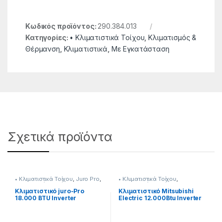
Κωδικός προϊόντος:
290.384.013
Κατηγορίες:
• Κλιματιστικά Τοίχου
,
Κλιματισμός &
Θέρμανση
,
Κλιματιστικά
,
Με Εγκατάσταση
Σχετικά προϊόντα
• Κλιματιστικά Τοίχου
,
Juro Pro
,
• Κλιματιστικά Τοίχου
,
Κλιματισμός & Θέρμανση
,
Κλιματισμός & Θέρμανση
,
Κλιματιστικά
,
Με Εγκατάσταση
Κλιματιστικά
Κλιματιστικό juro-Pro
Κλιματιστικό Mitsubishi
18.000 BTU Inverter
Electric 12.000Btu Inverter
290115012 Με
A++/A+++ [290384403]
Εγκάτασταση*