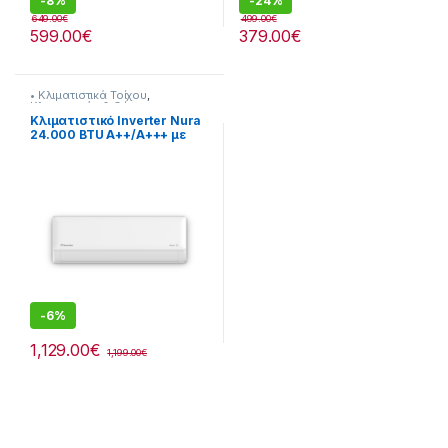
-
8%
-
24%
649.00
€
499.00
€
599.00
€
379.00
€
• Κλιματιστικά Τοίχου
,
Κλιματισμός & Θέρμανση
,
Κλιματιστικά
,
Με Εγκατάσταση
Κλιματιστικό Inverter Nura
24.000 BTU A++/A+++ με
Τεχνητή Νοημοσύνη
[290264203]
-
6%
1,129.00
€
1,199.00
€