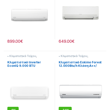
899.00
€
649.00
€
• Κλιματιστικά Τοίχου
,
• Κλιματιστικά Τοίχου
,
Κλιματισμός & Θέρμανση
,
Κλιματισμός & Θέρμανση
,
Κλιματιστικά
,
Με Εγκατάσταση
Κλιματιστικά
Κλιματιστικό Inverter
Κλιματιστικό Eskimo Forest
EconIQ 9.000 BTU
12.000Btu/h Κλάση:A++/
A+++/A+++ με Τεχνητή
A+++ [290182161]
Νοημοσύνη [290264205]